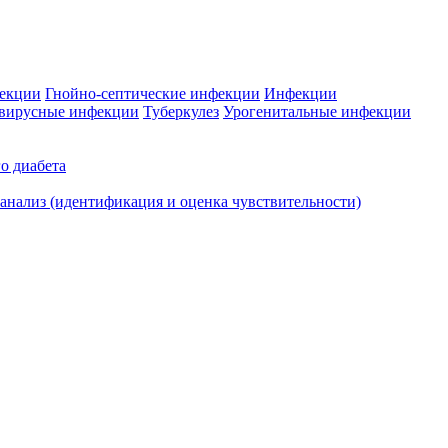
фекции
Гнойно-септические инфекции
Инфекции
вирусные инфекции
Туберкулез
Урогенитальные инфекции
о диабета
нализ (идентификация и оценка чувствительности)