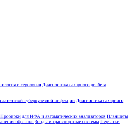
ология и серология
Диагностика сахарного диабета
 латентной туберкулезной инфекции
Диагностика сахарного
Пробирки для ИФА и автоматических анализаторов
Планшеты
ранения образцов
Зонды и транспортные системы
Перчатки