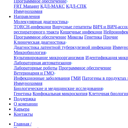
Программное обеспечение
FRT Manager
КДЛ-МАКС
КДЛ-СПК
Иммунохимия
Направления
Молекулярная диагностика
TORCH-инфекции
Вирусные гепатиты
ВИЧ и ВИЧ-ассо
респираторного тракта
Кишечные инфекции
Нейроинфе
Программное обеспечение
Микозы
Генетика
Прочие
Клиническая диагностика
Диагностика латентной туберкулезной инфекции
Иммуно
Микробиология
Культивирование микроорганизмов
Идентификация микр
Лабораторная автоматизация
Лабораторные роботы
Программное обеспечение
Ветеринария и ГМО
Инфекционные заболевания
ГМИ
Патогены в продуктах
Иммунохимия
Биологические и медицинские исследования
Генетика
Конфокальная микроскопия
Клеточная биологи
Поддержка
О компании
Карьера
Контакты
Главная
/