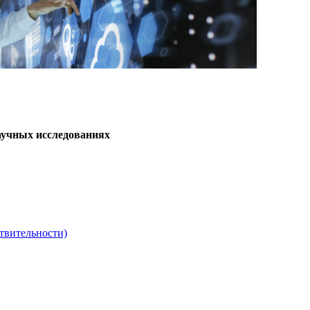
аучных исследованиях
твительности)