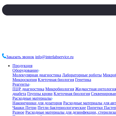
Заказать звонок
info@interlabservice.ru
Продукция
Оборудование
Молекулярная диагностика
Лабораторные роботы
Микро
Микроскопия
Клеточная биология
Генетика
Реагенты
ПЦР диагностика
Микробиология
Жидкостная цитологи
диабета
Группы крови
Клеточная биология
Секвенирова
Расходные материалы
Наконечники для дозаторов
Расходные материалы для ав
Чашки Петри
Петли бактериологические
Пипетки Пастер
Разное
Расходные материалы для дезинфекции, стерилиз