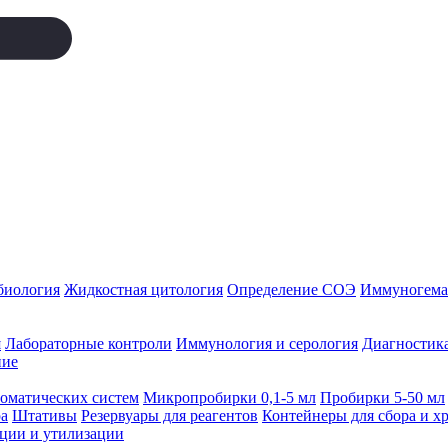
биология
Жидкостная цитология
Определение СОЭ
Иммуногемат
я
Лабораторные контроли
Иммунология и серология
Диагностика
ние
томатических систем
Микропробирки 0,1-5 мл
Пробирки 5-50 мл
а
Штативы
Резервуары для реагентов
Контейнеры для сбора и х
ации и утилизации