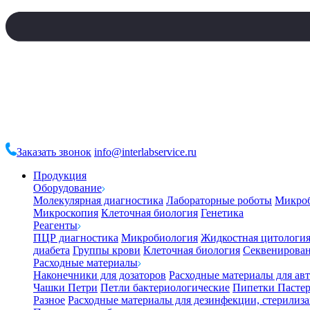
Заказать звонок
info@interlabservice.ru
Продукция
Оборудование
Молекулярная диагностика
Лабораторные роботы
Микро
Микроскопия
Клеточная биология
Генетика
Реагенты
ПЦР диагностика
Микробиология
Жидкостная цитологи
диабета
Группы крови
Клеточная биология
Секвенирова
Расходные материалы
Наконечники для дозаторов
Расходные материалы для ав
Чашки Петри
Петли бактериологические
Пипетки Пастер
Разное
Расходные материалы для дезинфекции, стерилиз