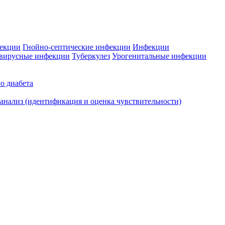
фекции
Гнойно-септические инфекции
Инфекции
вирусные инфекции
Туберкулез
Урогенитальные инфекции
о диабета
нализ (идентификация и оценка чувствительности)