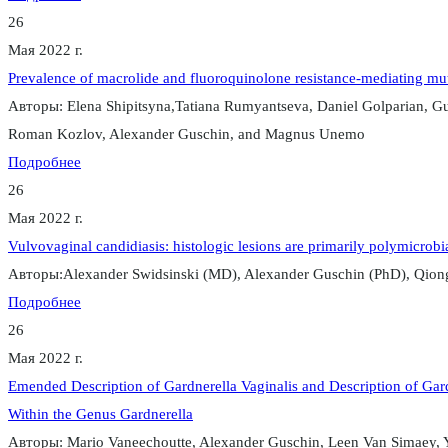
26
Мая 2022 г.
Prevalence of macrolide and fluoroquinolone resistance-mediating mut
Авторы: Elena Shipitsyna,Tatiana Rumyantseva, Daniel Golparian, Guz
Roman Kozlov, Alexander Guschin, and Magnus Unemo
Подробнее
26
Мая 2022 г.
Vulvovaginal candidiasis: histologic lesions are primarily polymicrobi
Авторы:Alexander Swidsinski (MD), Alexander Guschin (PhD), Qiongl
Подробнее
26
Мая 2022 г.
Emended Description of Gardnerella Vaginalis and Description of Gard
Within the Genus Gardnerella
Авторы: Mario Vaneechoutte, Alexander Guschin, Leen Van Simaey, Y