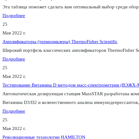
Эта таблица поможет сделать вам оптимальный выбор среди оборудо
Подробнее
25
Мая 2022 г.
Амплификаторы (термоциклеры) ThermoFisher Scientific
Широкий портфель классических амплификаторов ThermoFisher Sci
Подробнее
25
Мая 2022 г.
Тестирование Витамина D методом масс-спектрометрии (ВЭЖХ-М
Автоматическая дозирующая станция MassSTAR разработана компа
Витамина D3/D2 и количественного анализа иммунодепрессантов,
Подробнее
25
Мая 2022 г.
Революционные технологии HAMILTON