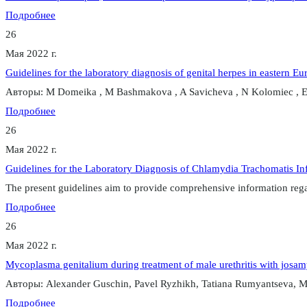
Подробнее
26
Мая 2022 г.
Guidelines for the laboratory diagnosis of genital herpes in eastern E
Авторы: M Domeika , M Bashmakova , A Savicheva , N Kolomiec , E 
Подробнее
26
Мая 2022 г.
Guidelines for the Laboratory Diagnosis of Chlamydia Trachomatis Inf
The present guidelines aim to provide comprehensive information rega
Подробнее
26
Мая 2022 г.
Mycoplasma genitalium during treatment of male urethritis with josa
Авторы: Alexander Guschin, Pavel Ryzhikh, Tatiana Rumyantseva,
Подробнее