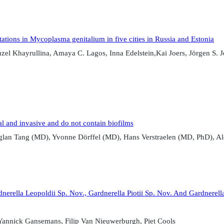
ations in Mycoplasma genitalium in five cities in Russia and Estonia
el Khayrullina, Amaya C. Lagos, Inna Edelstein,Kai Joers, Jörgen S. J
al and invasive and do not contain biofilms
an Tang (MD), Yvonne Dörffel (MD), Hans Verstraelen (MD, PhD), Ale
nerella Leopoldii Sp. Nov., Gardnerella Piotii Sp. Nov. And Gardnerell
annick Gansemans, Filip Van Nieuwerburgh, Piet Cools