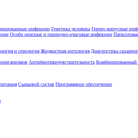
циированные инфекции
Генетика человека
Герпес-вирусные ин
кции
Особо опасные и природно-очаговые инфекции
Папиллома
логия и серология
Жидкостная цитология
Диагностика сахарног
оорганизмов
Антибиотикочувствительность
Комбинированный а
 питания
Сырьевой состав
Программное обеспечение
я