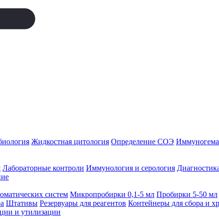
биология
Жидкостная цитология
Определение СОЭ
Иммуногемат
я
Лабораторные контроли
Иммунология и серология
Диагностика
ние
томатических систем
Микропробирки 0,1-5 мл
Пробирки 5-50 мл
а
Штативы
Резервуары для реагентов
Контейнеры для сбора и х
ации и утилизации