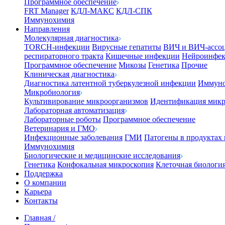
Программное обеспечение
FRT Manager
КДЛ-МАКС
КДЛ-СПК
Иммунохимия
Направления
Молекулярная диагностика
TORCH-инфекции
Вирусные гепатиты
ВИЧ и ВИЧ-ассо
респираторного тракта
Кишечные инфекции
Нейроинфе
Программное обеспечение
Микозы
Генетика
Прочие
Клиническая диагностика
Диагностика латентной туберкулезной инфекции
Иммуно
Микробиология
Культивирование микроорганизмов
Идентификация микр
Лабораторная автоматизация
Лабораторные роботы
Программное обеспечение
Ветеринария и ГМО
Инфекционные заболевания
ГМИ
Патогены в продуктах
Иммунохимия
Биологические и медицинские исследования
Генетика
Конфокальная микроскопия
Клеточная биологи
Поддержка
О компании
Карьера
Контакты
Главная
/