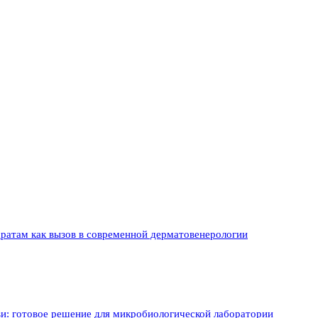
аратам как вызов в современной дерматовенерологии
ви: готовое решение для микробиологической лаборатории