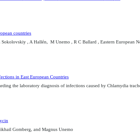
uropean countries
Sokolovskiy , A Hallén, M Unemo , R C Ballard , Eastern European N
ections in East European Countries
rding the laboratory diagnosis of infections caused by Chlamydia trach
mycin
 Mikhail Gomberg, and Magnus Unemo