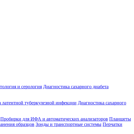
ология и серология
Диагностика сахарного диабета
 латентной туберкулезной инфекции
Диагностика сахарного
Пробирки для ИФА и автоматических анализаторов
Планшеты
ранения образцов
Зонды и транспортные системы
Перчатки