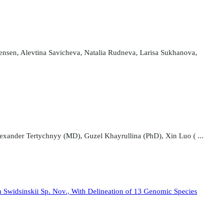
ensen, Alevtina Savicheva, Natalia Rudneva, Larisa Sukhanova,
xander Tertychnyy (MD), Guzel Khayrullina (PhD), Xin Luo ( ...
a Swidsinskii Sp. Nov., With Delineation of 13 Genomic Species