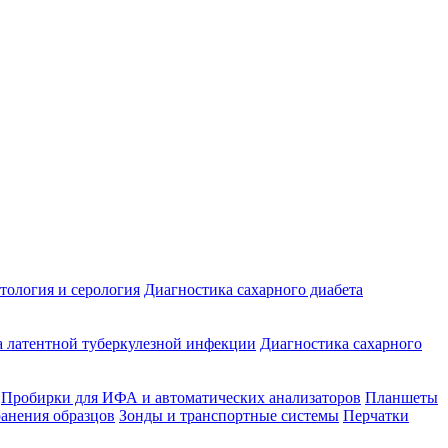
ология и серология
Диагностика сахарного диабета
 латентной туберкулезной инфекции
Диагностика сахарного
Пробирки для ИФА и автоматических анализаторов
Планшеты
ранения образцов
Зонды и транспортные системы
Перчатки