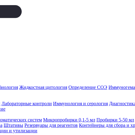
биология
Жидкостная цитология
Определение СОЭ
Иммуногемат
я
Лабораторные контроли
Иммунология и серология
Диагностика
ние
томатических систем
Микропробирки 0,1-5 мл
Пробирки 5-50 мл
а
Штативы
Резервуары для реагентов
Контейнеры для сбора и х
ации и утилизации