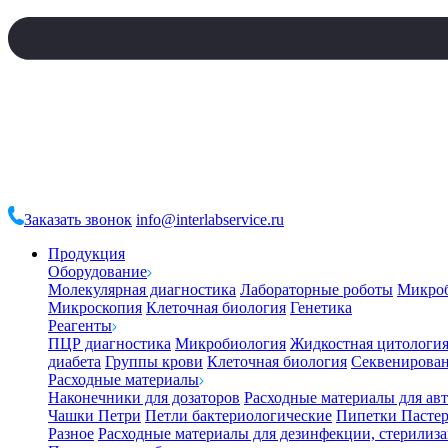
Заказать звонок
info@interlabservice.ru
Продукция
Оборудование
Молекулярная диагностика
Лабораторные роботы
Микро
Микроскопия
Клеточная биология
Генетика
Реагенты
ПЦР диагностика
Микробиология
Жидкостная цитологи
диабета
Группы крови
Клеточная биология
Секвенирова
Расходные материалы
Наконечники для дозаторов
Расходные материалы для ав
Чашки Петри
Петли бактериологические
Пипетки Пастер
Разное
Расходные материалы для дезинфекции, стерилиз