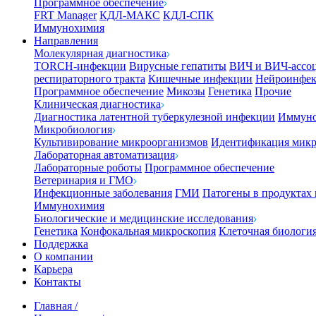
Программное обеспечение
FRT Manager
КДЛ-МАКС
КДЛ-СПК
Иммунохимия
Направления
Молекулярная диагностика
TORCH-инфекции
Вирусные гепатиты
ВИЧ и ВИЧ-ассо
респираторного тракта
Кишечные инфекции
Нейроинфе
Программное обеспечение
Микозы
Генетика
Прочие
Клиническая диагностика
Диагностика латентной туберкулезной инфекции
Иммуно
Микробиология
Культивирование микроорганизмов
Идентификация микр
Лабораторная автоматизация
Лабораторные роботы
Программное обеспечение
Ветеринария и ГМО
Инфекционные заболевания
ГМИ
Патогены в продуктах
Иммунохимия
Биологические и медицинские исследования
Генетика
Конфокальная микроскопия
Клеточная биологи
Поддержка
О компании
Карьера
Контакты
Главная
/