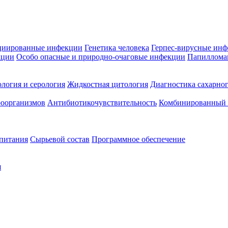
циированные инфекции
Генетика человека
Герпес-вирусные ин
кции
Особо опасные и природно-очаговые инфекции
Папиллома
логия и серология
Жидкостная цитология
Диагностика сахарног
оорганизмов
Антибиотикочувствительность
Комбинированный а
 питания
Сырьевой состав
Программное обеспечение
я