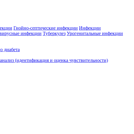
фекции
Гнойно-септические инфекции
Инфекции
вирусные инфекции
Туберкулез
Урогенитальные инфекции
о диабета
нализ (идентификация и оценка чувствительности)