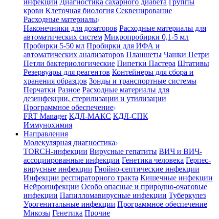
инфекции
Диагностика сахарного диабета
Группы
крови
Клеточная биология
Секвенирование
Расходные материалы
Наконечники для дозаторов
Расходные материалы для
автоматических систем
Микропробирки 0,1-5 мл
Пробирки 5-50 мл
Пробирки для ИФА и
автоматических анализаторов
Планшеты
Чашки Петри
Петли бактериологические
Пипетки Пастера
Штативы
Резервуары для реагентов
Контейнеры для сбора и
хранения образцов
Зонды и транспортные системы
Перчатки
Разное
Расходные материалы для
дезинфекции, стерилизации и утилизации
Программное обеспечение
FRT Manager
КДЛ-МАКС
КДЛ-СПК
Иммунохимия
Направления
Молекулярная диагностика
TORCH-инфекции
Вирусные гепатиты
ВИЧ и ВИЧ-
ассоциированные инфекции
Генетика человека
Герпес-
вирусные инфекции
Гнойно-септические инфекции
Инфекции респираторного тракта
Кишечные инфекции
Нейроинфекции
Особо опасные и природно-очаговые
инфекции
Папилломавирусные инфекции
Туберкулез
Урогенитальные инфекции
Программное обеспечение
Микозы
Генетика
Прочие