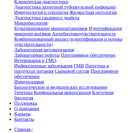
Клиническая диагностика
Диагностика латентной туберкулезной инфекции
Иммунология и серология
Жидкостная цитология
Диагностика сахарного диабета
Микробиология
Культивирование микроорганизмов
Идентификация
микроорганизмов
Антибиотикочувствительность
Комбинированный анализ (идентификация и оценка
чувствительности)
Лабораторная автоматизация
Лабораторные роботы
Программное обеспечение
Ветеринария и ГМО
Инфекционные заболевания
ГМИ
Патогены в
продуктах питания
Сырьевой состав
Программное
обеспечение
Иммунохимия
Биологические и медицинские исследования
Генетика
Конфокальная микроскопия
Клеточная
биология
Поддержка
О компании
Карьера
Контакты
Главная
/