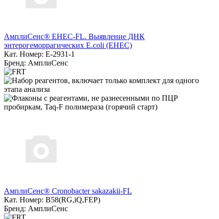
АмплиСенс® EHEC-FL. Выявление ДНК
энтерогеморрагических E.coli (EHEC)
Кат. Номер: E-2931-1
Бренд: АмплиСенс
АмплиСенс® Cronobacter sakazakii-FL
Кат. Номер: B58(RG,iQ,FEP)
Бренд: АмплиСенс