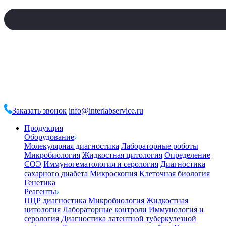
Заказать звонок
info@interlabservice.ru
Продукция
Оборудование
Молекулярная диагностика
Лабораторные роботы
Микробиология
Жидкостная цитология
Определение
СОЭ
Иммуногематология и серология
Диагностика
сахарного диабета
Микроскопия
Клеточная биология
Генетика
Реагенты
ПЦР диагностика
Микробиология
Жидкостная
цитология
Лабораторные контроли
Иммунология и
серология
Диагностика латентной туберкулезной