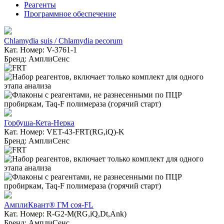
Реагенты
Программное обеспечение
Chlamydia suis / Chlamydia pecorum
Кат. Номер: V-3761-1
Бренд: АмплиСенс
Горбуша-Кета-Нерка
Кат. Номер: VET-43-FRT(RG,iQ)-K
Бренд: АмплиСенс
АмплиКвант® ГМ соя-FL
Кат. Номер: R-G2-M(RG,iQ,Dt,Ank)
Бренд: АмплиСенс