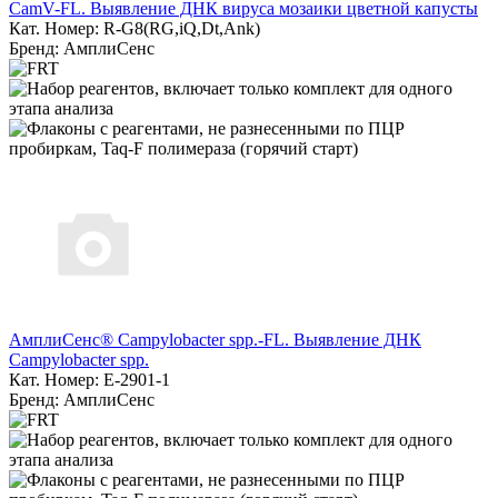
CamV-FL. Выявление ДНК вируса мозаики цветной капусты
Кат. Номер: R-G8(RG,iQ,Dt,Ank)
Бренд: АмплиСенс
АмплиСенс® Campylobacter spp.-FL. Выявление ДНК
Campylobacter spp.
Кат. Номер: E-2901-1
Бренд: АмплиСенс