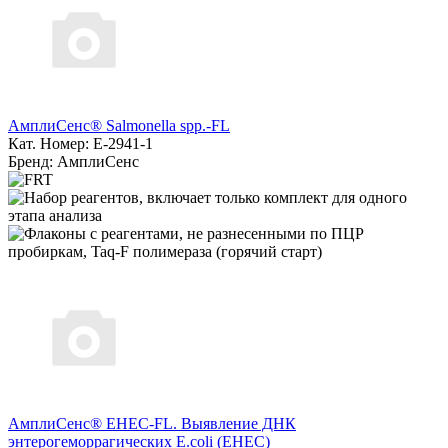
АмплиСенс® Salmonella spp.-FL
Кат. Номер: E-2941-1
Бренд: АмплиСенс
АмплиСенс® EHEC-FL. Выявление ДНК
энтерогеморрагических E.coli (EHEC)