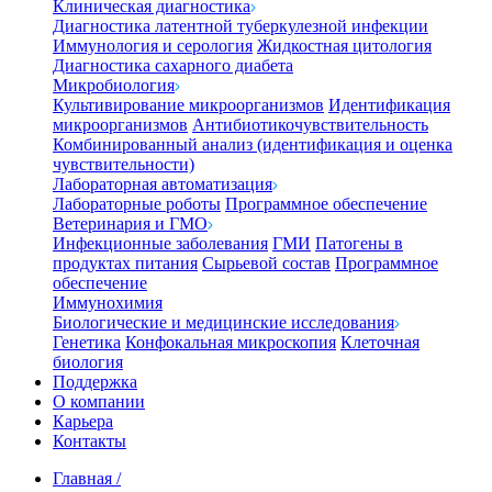
Клиническая диагностика
Диагностика латентной туберкулезной инфекции
Иммунология и серология
Жидкостная цитология
Диагностика сахарного диабета
Микробиология
Культивирование микроорганизмов
Идентификация
микроорганизмов
Антибиотикочувствительность
Комбинированный анализ (идентификация и оценка
чувствительности)
Лабораторная автоматизация
Лабораторные роботы
Программное обеспечение
Ветеринария и ГМО
Инфекционные заболевания
ГМИ
Патогены в
продуктах питания
Сырьевой состав
Программное
обеспечение
Иммунохимия
Биологические и медицинские исследования
Генетика
Конфокальная микроскопия
Клеточная
биология
Поддержка
О компании
Карьера
Контакты
Главная
/