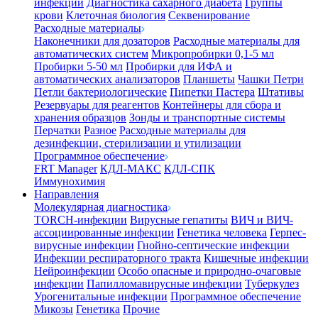
инфекции
Диагностика сахарного диабета
Группы
крови
Клеточная биология
Секвенирование
Расходные материалы
Наконечники для дозаторов
Расходные материалы для
автоматических систем
Микропробирки 0,1-5 мл
Пробирки 5-50 мл
Пробирки для ИФА и
автоматических анализаторов
Планшеты
Чашки Петри
Петли бактериологические
Пипетки Пастера
Штативы
Резервуары для реагентов
Контейнеры для сбора и
хранения образцов
Зонды и транспортные системы
Перчатки
Разное
Расходные материалы для
дезинфекции, стерилизации и утилизации
Программное обеспечение
FRT Manager
КДЛ-МАКС
КДЛ-СПК
Иммунохимия
Направления
Молекулярная диагностика
TORCH-инфекции
Вирусные гепатиты
ВИЧ и ВИЧ-
ассоциированные инфекции
Генетика человека
Герпес-
вирусные инфекции
Гнойно-септические инфекции
Инфекции респираторного тракта
Кишечные инфекции
Нейроинфекции
Особо опасные и природно-очаговые
инфекции
Папилломавирусные инфекции
Туберкулез
Урогенитальные инфекции
Программное обеспечение
Микозы
Генетика
Прочие