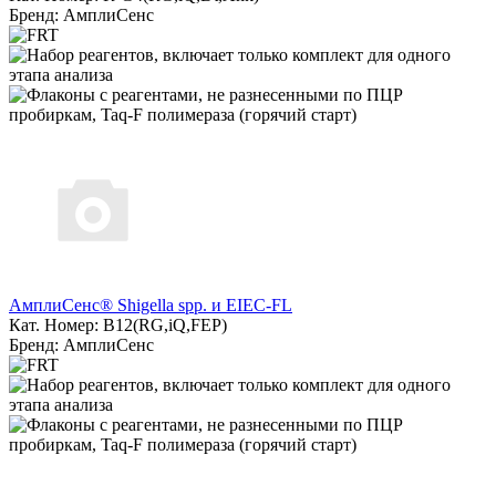
Бренд: АмплиСенс
АмплиСенс® Shigella spp. и EIEC-FL
Кат. Номер: B12(RG,iQ,FEP)
Бренд: АмплиСенс