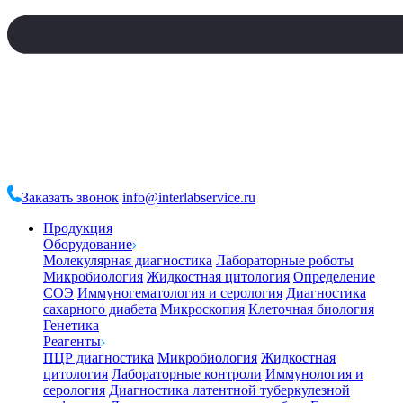
Заказать звонок
info@interlabservice.ru
Продукция
Оборудование
Молекулярная диагностика
Лабораторные роботы
Микробиология
Жидкостная цитология
Определение
СОЭ
Иммуногематология и серология
Диагностика
сахарного диабета
Микроскопия
Клеточная биология
Генетика
Реагенты
ПЦР диагностика
Микробиология
Жидкостная
цитология
Лабораторные контроли
Иммунология и
серология
Диагностика латентной туберкулезной