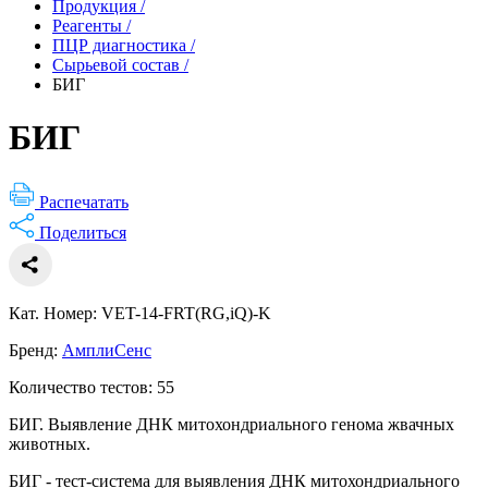
Продукция
/
Реагенты
/
ПЦР диагностика
/
Сырьевой состав
/
БИГ
БИГ
Распечатать
Поделиться
Кат. Номер: VET-14-FRT(RG,iQ)-K
Бренд:
АмплиСенс
Количество тестов: 55
БИГ. Выявление ДНК митохондриального генома жвачных
животных.
БИГ - тест-система для выявления ДНК митохондриального