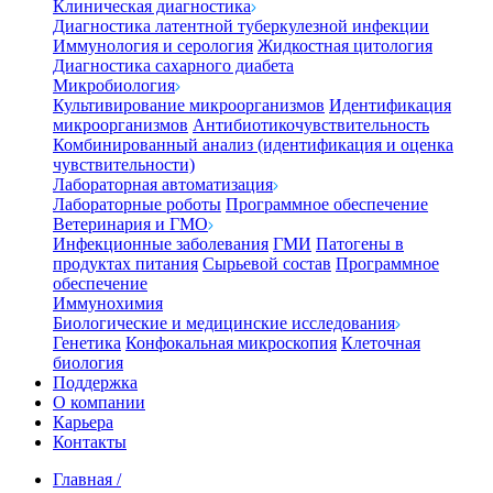
Клиническая диагностика
Диагностика латентной туберкулезной инфекции
Иммунология и серология
Жидкостная цитология
Диагностика сахарного диабета
Микробиология
Культивирование микроорганизмов
Идентификация
микроорганизмов
Антибиотикочувствительность
Комбинированный анализ (идентификация и оценка
чувствительности)
Лабораторная автоматизация
Лабораторные роботы
Программное обеспечение
Ветеринария и ГМО
Инфекционные заболевания
ГМИ
Патогены в
продуктах питания
Сырьевой состав
Программное
обеспечение
Иммунохимия
Биологические и медицинские исследования
Генетика
Конфокальная микроскопия
Клеточная
биология
Поддержка
О компании
Карьера
Контакты
Главная
/