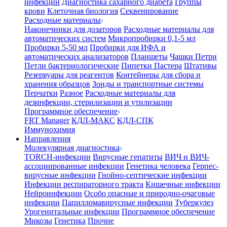
инфекции
Диагностика сахарного диабета
Группы
крови
Клеточная биология
Секвенирование
Расходные материалы
Наконечники для дозаторов
Расходные материалы для
автоматических систем
Микропробирки 0,1-5 мл
Пробирки 5-50 мл
Пробирки для ИФА и
автоматических анализаторов
Планшеты
Чашки Петри
Петли бактериологические
Пипетки Пастера
Штативы
Резервуары для реагентов
Контейнеры для сбора и
хранения образцов
Зонды и транспортные системы
Перчатки
Разное
Расходные материалы для
дезинфекции, стерилизации и утилизации
Программное обеспечение
FRT Manager
КДЛ-МАКС
КДЛ-СПК
Иммунохимия
Направления
Молекулярная диагностика
TORCH-инфекции
Вирусные гепатиты
ВИЧ и ВИЧ-
ассоциированные инфекции
Генетика человека
Герпес-
вирусные инфекции
Гнойно-септические инфекции
Инфекции респираторного тракта
Кишечные инфекции
Нейроинфекции
Особо опасные и природно-очаговые
инфекции
Папилломавирусные инфекции
Туберкулез
Урогенитальные инфекции
Программное обеспечение
Микозы
Генетика
Прочие