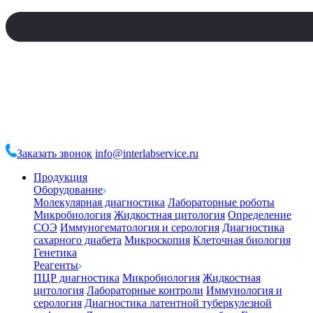
Заказать звонок
info@interlabservice.ru
Продукция
Оборудование
Молекулярная диагностика
Лабораторные роботы
Микробиология
Жидкостная цитология
Определение
СОЭ
Иммуногематология и серология
Диагностика
сахарного диабета
Микроскопия
Клеточная биология
Генетика
Реагенты
ПЦР диагностика
Микробиология
Жидкостная
цитология
Лабораторные контроли
Иммунология и
серология
Диагностика латентной туберкулезной