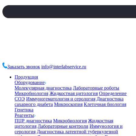
Заказать звонок
info@interlabservice.ru
Продукция
Оборудование
Молекулярная диагностика
Лабораторные роботы
Микробиология
Жидкостная цитология
Определение
СОЭ
Иммуногематология и серология
Диагностика
сахарного диабета
Микроскопия
Клеточная биология
Генетика
Реагенты
ПЦР диагностика
Микробиология
Жидкостная
цитология
Лабораторные контроли
Иммунология и
серология
Диагностика латентной туберкулезной