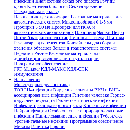
инфекции
Диагностика сахарного диабета
Группы
крови
Клеточная биология
Секвенирование
Расходные материалы
Наконечники для дозаторов
Расходные материалы для
автоматических систем
Микропробирки 0,1-5 мл
Пробирки 5-50 мл
Пробирки для ИФА и
автоматических анализаторов
Планшеты
Чашки Петри
Петли бактериологические
Пипетки Пастера
Штативы
Резервуары для реагентов
Контейнеры для сбора и
хранения образцов
Зонды и транспортные системы
Перчатки
Разное
Расходные материалы для
дезинфекции, стерилизации и утилизации
Программное обеспечение
FRT Manager
КДЛ-МАКС
КДЛ-СПК
Иммунохимия
Направления
Молекулярная диагностика
TORCH-инфекции
Вирусные гепатиты
ВИЧ и ВИЧ-
ассоциированные инфекции
Генетика человека
Герпес-
вирусные инфекции
Гнойно-септические инфекции
Инфекции респираторного тракта
Кишечные инфекции
Нейроинфекции
Особо опасные и природно-очаговые
инфекции
Папилломавирусные инфекции
Туберкулез
Урогенитальные инфекции
Программное обеспечение
Микозы
Генетика
Прочие