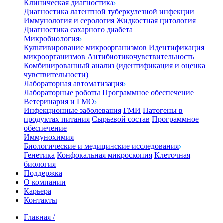
Клиническая диагностика
Диагностика латентной туберкулезной инфекции
Иммунология и серология
Жидкостная цитология
Диагностика сахарного диабета
Микробиология
Культивирование микроорганизмов
Идентификация
микроорганизмов
Антибиотикочувствительность
Комбинированный анализ (идентификация и оценка
чувствительности)
Лабораторная автоматизация
Лабораторные роботы
Программное обеспечение
Ветеринария и ГМО
Инфекционные заболевания
ГМИ
Патогены в
продуктах питания
Сырьевой состав
Программное
обеспечение
Иммунохимия
Биологические и медицинские исследования
Генетика
Конфокальная микроскопия
Клеточная
биология
Поддержка
О компании
Карьера
Контакты
Главная
/