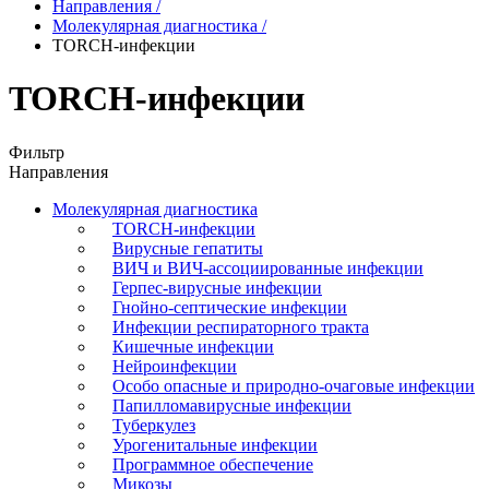
Направления
/
Молекулярная диагностика
/
TORCH-инфекции
TORCH-инфекции
Фильтр
Направления
Молекулярная диагностика
TORCH-инфекции
Вирусные гепатиты
ВИЧ и ВИЧ-ассоциированные инфекции
Герпес-вирусные инфекции
Гнойно-септические инфекции
Инфекции респираторного тракта
Кишечные инфекции
Нейроинфекции
Особо опасные и природно-очаговые инфекции
Папилломавирусные инфекции
Туберкулез
Урогенитальные инфекции
Программное обеспечение
Микозы