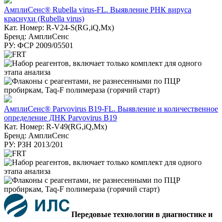
АмплиСенс® Rubella virus-FL. Выявление РНК вируса
краснухи (Rubella virus)
Кат. Номер: R-V24-S(RG,iQ,Mx)
Бренд: АмплиСенс
РУ: ФСР 2009/05501
АмплиСенс® Parvovirus B19-FL. Выявление и количественное
определение ДНК Parvovirus B19
Кат. Номер: R-V49(RG,iQ,Mx)
Бренд: АмплиСенс
РУ: РЗН 2013/201
Передовые технологии в диагностике и