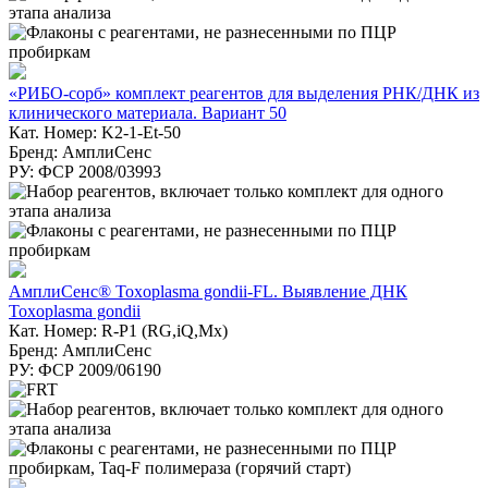
«РИБО-сорб» комплект реагентов для выделения РНК/ДНК из
клинического материала. Вариант 50
Кат. Номер: K2-1-Et-50
Бренд: АмплиСенс
РУ: ФСР 2008/03993
АмплиСенс® Toxoplasma gondii-FL. Выявление ДНК
Toxoplasma gondii
Кат. Номер: R-P1 (RG,iQ,Mx)
Бренд: АмплиСенс
РУ: ФСР 2009/06190