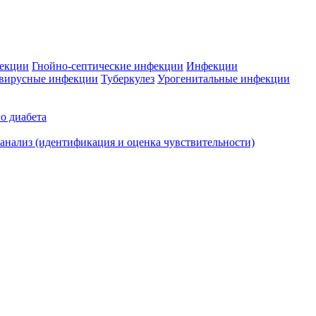
фекции
Гнойно-септические инфекции
Инфекции
вирусные инфекции
Туберкулез
Урогенитальные инфекции
о диабета
нализ (идентификация и оценка чувствительности)