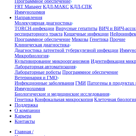
Программное обеспечение
FRT Manager
КДЛ-МАКС
КДЛ-СПК
Иммунохимия
Направления
Молекулярная диагностика
TORCH-инфекции
Вирусные гепатиты
ВИЧ и ВИЧ-ассо
респираторного тракта
Кишечные инфекции
Нейроинфе
Программное обеспечение
Микозы
Генетика
Прочие
Клиническая диагностика
Диагностика латентной туберкулезной инфекции
Иммуно
Микробиология
Культивирование микроорганизмов
Идентификация микр
Лабораторная автоматизация
Лабораторные роботы
Программное обеспечение
Ветеринария и ГМО
Инфекционные заболевания
ГМИ
Патогены в продуктах
Иммунохимия
Биологические и медицинские исследования
Генетика
Конфокальная микроскопия
Клеточная биологи
Поддержка
О компании
Карьера
Контакты
Главная
/