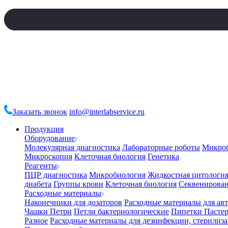
Заказать звонок
info@interlabservice.ru
Продукция
Оборудование
Молекулярная диагностика
Лабораторные роботы
Микро
Микроскопия
Клеточная биология
Генетика
Реагенты
ПЦР диагностика
Микробиология
Жидкостная цитологи
диабета
Группы крови
Клеточная биология
Секвенирова
Расходные материалы
Наконечники для дозаторов
Расходные материалы для ав
Чашки Петри
Петли бактериологические
Пипетки Пастер
Разное
Расходные материалы для дезинфекции, стерилиз