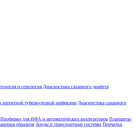
ология и серология
Диагностика сахарного диабета
 латентной туберкулезной инфекции
Диагностика сахарного
Пробирки для ИФА и автоматических анализаторов
Планшеты
ранения образцов
Зонды и транспортные системы
Перчатки