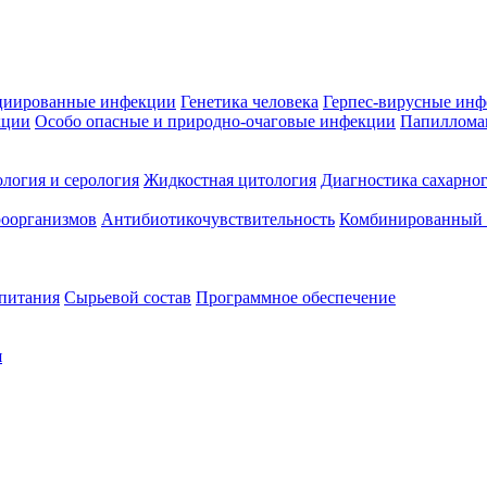
циированные инфекции
Генетика человека
Герпес-вирусные ин
кции
Особо опасные и природно-очаговые инфекции
Папиллома
логия и серология
Жидкостная цитология
Диагностика сахарног
оорганизмов
Антибиотикочувствительность
Комбинированный а
 питания
Сырьевой состав
Программное обеспечение
я