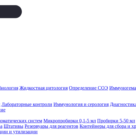
биология
Жидкостная цитология
Определение СОЭ
Иммуногемат
я
Лабораторные контроли
Иммунология и серология
Диагностика
ние
томатических систем
Микропробирки 0,1-5 мл
Пробирки 5-50 мл
а
Штативы
Резервуары для реагентов
Контейнеры для сбора и х
ации и утилизации