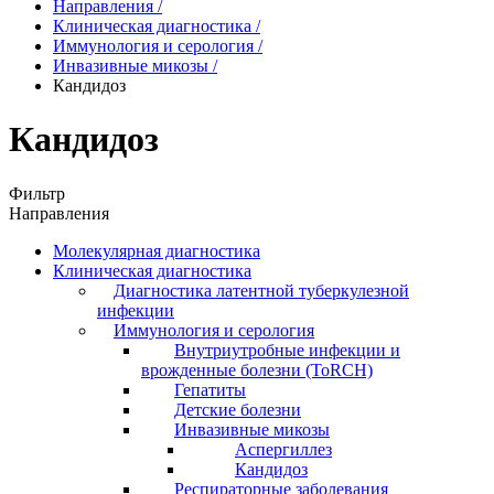
Направления
/
Клиническая диагностика
/
Иммунология и серология
/
Инвазивные микозы
/
Кандидоз
Кандидоз
Фильтр
Направления
Молекулярная диагностика
Клиническая диагностика
Диагностика латентной туберкулезной
инфекции
Иммунология и серология
Внутриутробные инфекции и
врожденные болезни (ToRCH)
Гепатиты
Детские болезни
Инвазивные микозы
Аспергиллез
Кандидоз
Респираторные заболевания