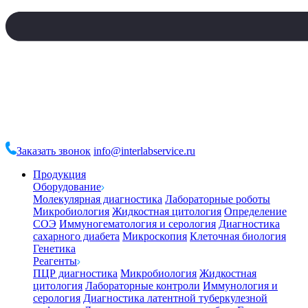
Заказать звонок
info@interlabservice.ru
Продукция
Оборудование
Молекулярная диагностика
Лабораторные роботы
Микробиология
Жидкостная цитология
Определение
СОЭ
Иммуногематология и серология
Диагностика
сахарного диабета
Микроскопия
Клеточная биология
Генетика
Реагенты
ПЦР диагностика
Микробиология
Жидкостная
цитология
Лабораторные контроли
Иммунология и
серология
Диагностика латентной туберкулезной