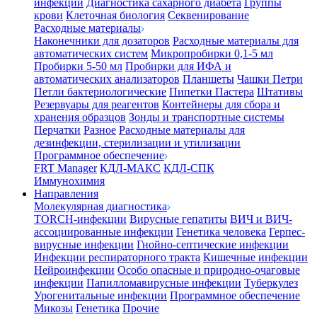
инфекции
Диагностика сахарного диабета
Группы
крови
Клеточная биология
Секвенирование
Расходные материалы
Наконечники для дозаторов
Расходные материалы для
автоматических систем
Микропробирки 0,1-5 мл
Пробирки 5-50 мл
Пробирки для ИФА и
автоматических анализаторов
Планшеты
Чашки Петри
Петли бактериологические
Пипетки Пастера
Штативы
Резервуары для реагентов
Контейнеры для сбора и
хранения образцов
Зонды и транспортные системы
Перчатки
Разное
Расходные материалы для
дезинфекции, стерилизации и утилизации
Программное обеспечение
FRT Manager
КДЛ-МАКС
КДЛ-СПК
Иммунохимия
Направления
Молекулярная диагностика
TORCH-инфекции
Вирусные гепатиты
ВИЧ и ВИЧ-
ассоциированные инфекции
Генетика человека
Герпес-
вирусные инфекции
Гнойно-септические инфекции
Инфекции респираторного тракта
Кишечные инфекции
Нейроинфекции
Особо опасные и природно-очаговые
инфекции
Папилломавирусные инфекции
Туберкулез
Урогенитальные инфекции
Программное обеспечение
Микозы
Генетика
Прочие