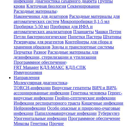
инфекции
Диагностика сахарного диабета
Группы
крови
Клеточная биология
Секвенирование
Расходные материалы
Наконечники для дозаторов
Расходные материалы для
автоматических систем
Микропробирки 0,1-5 мл
Пробирки 5-50 мл
Пробирки для ИФА и
автоматических анализаторов
Планшеты
Чашки Петри
Петли бактериологические
Пипетки Пастера
Штативы
Резервуары для реагентов
Контейнеры для сбора и
хранения образцов
Зонды и транспортные системы
Перчатки
Разное
Расходные материалы для
дезинфекции, стерилизации и утилизации
Программное обеспечение
FRT Manager
КДЛ-МАКС
КДЛ-СПК
Иммунохимия
Направления
Молекулярная диагностика
TORCH-инфекции
Вирусные гепатиты
ВИЧ и ВИЧ-
ассоциированные инфекции
Генетика человека
Герпес-
вирусные инфекции
Гнойно-септические инфекции
Инфекции респираторного тракта
Кишечные инфекции
Нейроинфекции
Особо опасные и природно-очаговые
инфекции
Папилломавирусные инфекции
Туберкулез
Урогенитальные инфекции
Программное обеспечение
Микозы
Генетика
Прочие