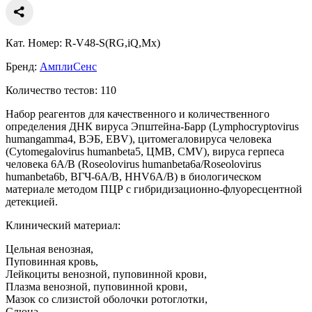
Кат. Номер: R-V48-S(RG,iQ,Mx)
Бренд:
АмплиСенс
Количество тестов: 110
Набор реагентов для качественного и количественного
определения ДНК вируса Эпштейна-Барр (Lymphocryptovirus
humangamma4, ВЭБ, EBV), цитомегаловируса человека
(Cytomegalovirus humanbeta5, ЦМВ, CMV), вируса герпеса
человека 6A/B (Roseolovirus humanbeta6a/Roseolovirus
humanbeta6b, ВГЧ-6А/В, HHV6A/B) в биологическом
материале методом ПЦР с гибридизационно-флуоресцентной
детекцией.
Клинический материал:
Цельная венозная,
Пуповинная кровь,
Лейкоциты венозной, пуповинной крови,
Плазма венозной, пуповинной крови,
Мазок со слизистой оболочки ротоглотки,
Слюна,