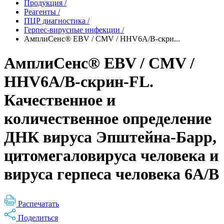
Продукция
/
Реагенты
/
ПЦР диагностика
/
Герпес-вирусные инфекции
/
АмплиСенс® EBV / CMV / HHV6A/B-cкри...
АмплиСенс® EBV / CMV /
HHV6A/B-cкрин-FL.
Качественное и
количественное определение
ДНК вируса Эпштейна-Барр,
цитомегаловируса человека и
вируса герпеса человека 6A/B
Распечатать
Поделиться