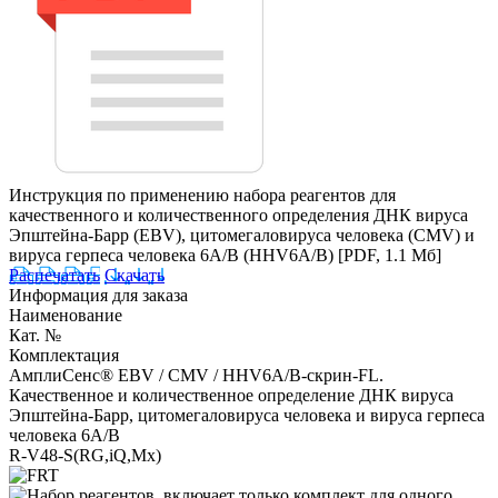
Инструкция по применению набора реагентов для
качественного и количественного определения ДНК вируса
Эпштейна-Барр (EBV), цитомегаловируса человека (CMV) и
вируса герпеса человека 6A/B (HHV6A/B)
[PDF, 1.1 Мб]
Распечатать
Скачать
Информация для заказа
Наименование
Кат. №
Комплектация
АмплиСенс® EBV / CMV / HHV6A/B-cкрин-FL.
Качественное и количественное определение ДНК вируса
Эпштейна-Барр, цитомегаловируса человека и вируса герпеса
человека 6A/B
R-V48-S(RG,iQ,Mx)