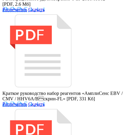
[PDF, 2.6 Мб]
Распечатать
Скачать
Краткое руководство набор реагентов «АмплиСенс EBV /
CMV / HHV6A/Bcкрин-FL»
[PDF, 331 Кб]
Распечатать
Скачать