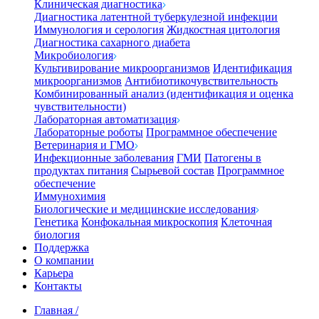
Клиническая диагностика
Диагностика латентной туберкулезной инфекции
Иммунология и серология
Жидкостная цитология
Диагностика сахарного диабета
Микробиология
Культивирование микроорганизмов
Идентификация
микроорганизмов
Антибиотикочувствительность
Комбинированный анализ (идентификация и оценка
чувствительности)
Лабораторная автоматизация
Лабораторные роботы
Программное обеспечение
Ветеринария и ГМО
Инфекционные заболевания
ГМИ
Патогены в
продуктах питания
Сырьевой состав
Программное
обеспечение
Иммунохимия
Биологические и медицинские исследования
Генетика
Конфокальная микроскопия
Клеточная
биология
Поддержка
О компании
Карьера
Контакты
Главная
/