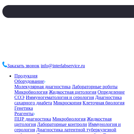
Заказать звонок
info@interlabservice.ru
Продукция
Оборудование
Молекулярная диагностика
Лабораторные роботы
Микробиология
Жидкостная цитология
Определение
СОЭ
Иммуногематология и серология
Диагностика
сахарного диабета
Микроскопия
Клеточная биология
Генетика
Реагенты
ПЦР диагностика
Микробиология
Жидкостная
цитология
Лабораторные контроли
Иммунология и
серология
Диагностика латентной туберкулезной