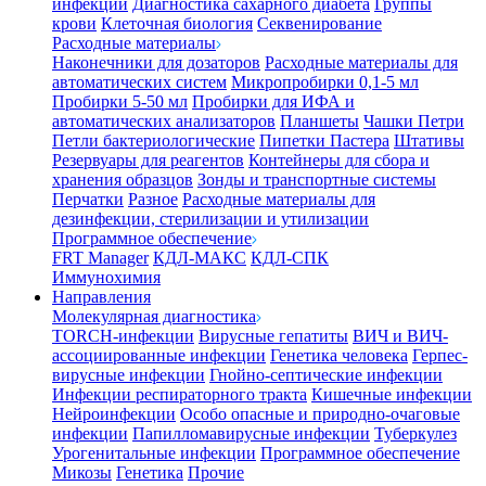
инфекции
Диагностика сахарного диабета
Группы
крови
Клеточная биология
Секвенирование
Расходные материалы
Наконечники для дозаторов
Расходные материалы для
автоматических систем
Микропробирки 0,1-5 мл
Пробирки 5-50 мл
Пробирки для ИФА и
автоматических анализаторов
Планшеты
Чашки Петри
Петли бактериологические
Пипетки Пастера
Штативы
Резервуары для реагентов
Контейнеры для сбора и
хранения образцов
Зонды и транспортные системы
Перчатки
Разное
Расходные материалы для
дезинфекции, стерилизации и утилизации
Программное обеспечение
FRT Manager
КДЛ-МАКС
КДЛ-СПК
Иммунохимия
Направления
Молекулярная диагностика
TORCH-инфекции
Вирусные гепатиты
ВИЧ и ВИЧ-
ассоциированные инфекции
Генетика человека
Герпес-
вирусные инфекции
Гнойно-септические инфекции
Инфекции респираторного тракта
Кишечные инфекции
Нейроинфекции
Особо опасные и природно-очаговые
инфекции
Папилломавирусные инфекции
Туберкулез
Урогенитальные инфекции
Программное обеспечение
Микозы
Генетика
Прочие