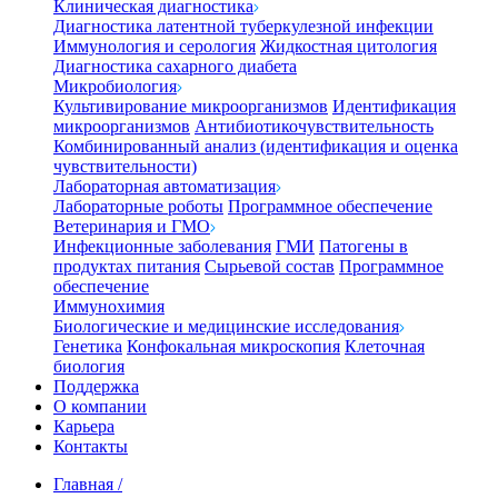
Клиническая диагностика
Диагностика латентной туберкулезной инфекции
Иммунология и серология
Жидкостная цитология
Диагностика сахарного диабета
Микробиология
Культивирование микроорганизмов
Идентификация
микроорганизмов
Антибиотикочувствительность
Комбинированный анализ (идентификация и оценка
чувствительности)
Лабораторная автоматизация
Лабораторные роботы
Программное обеспечение
Ветеринария и ГМО
Инфекционные заболевания
ГМИ
Патогены в
продуктах питания
Сырьевой состав
Программное
обеспечение
Иммунохимия
Биологические и медицинские исследования
Генетика
Конфокальная микроскопия
Клеточная
биология
Поддержка
О компании
Карьера
Контакты
Главная
/