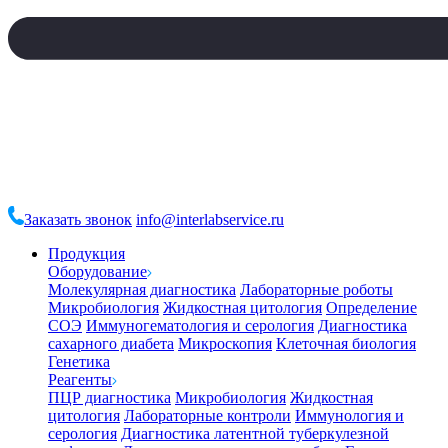
Заказать звонок
info@interlabservice.ru
Продукция
Оборудование
Молекулярная диагностика
Лабораторные роботы
Микробиология
Жидкостная цитология
Определение
СОЭ
Иммуногематология и серология
Диагностика
сахарного диабета
Микроскопия
Клеточная биология
Генетика
Реагенты
ПЦР диагностика
Микробиология
Жидкостная
цитология
Лабораторные контроли
Иммунология и
серология
Диагностика латентной туберкулезной