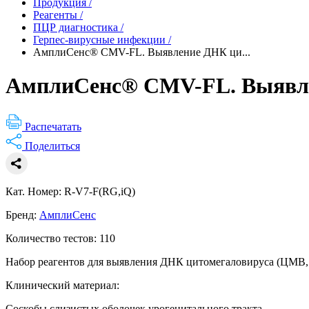
Продукция
/
Реагенты
/
ПЦР диагностика
/
Герпес-вирусные инфекции
/
АмплиСенс® CMV-FL. Выявление ДНК ци...
АмплиСенс® CMV-FL. Выявле
Распечатать
Поделиться
Кат. Номер: R-V7-F(RG,iQ)
Бренд:
АмплиСенс
Количество тестов: 110
Набор реагентов для выявления ДНК цитомегаловируса (ЦМВ
Клинический материал:
Соскобы слизистых оболочек урогенитального тракта