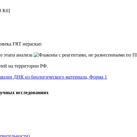
8 Кб]
века FRT нераскап
елей на территории РФ.
кции ДНК из биологического материала, Форма 1
аучных исследованиях
твительности)