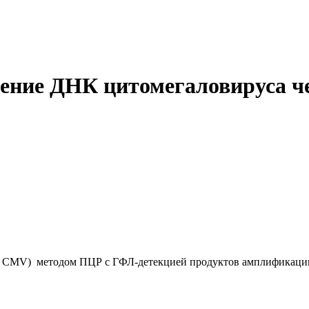
ние ДНК цитомегаловируса че
, CMV) методом ПЦР с ГФЛ-детекцией продуктов амплификаци