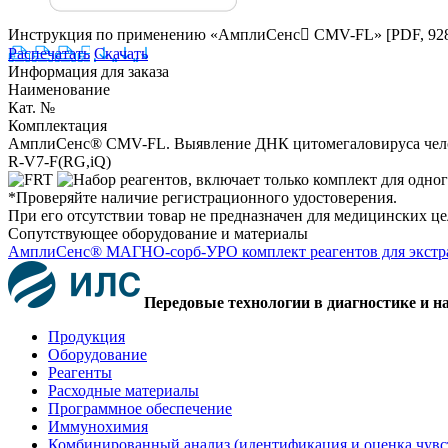
Инструкция по применению «АмплиСенс CMV-FL»
[PDF, 92
Распечатать
Скачать
Информация для заказа
Наименование
Кат. №
Комплектация
АмплиСенс® CMV-FL. Выявление ДНК цитомегаловируса чело
R-V7-F(RG,iQ)
*Проверяйте наличие регистрационного удостоверения.
При его отсутствии товар не предназначен для медицинских ц
Сопутствующее оборудование и материалы
АмплиСенс® МАГНО-сорб-УРО комплект реагентов для экстра
Передовые технологии в диагностике и н
Продукция
Оборудование
Реагенты
Расходные материалы
Программное обеспечение
Иммунохимия
Комбинированный анализ (идентификация и оценка чувс