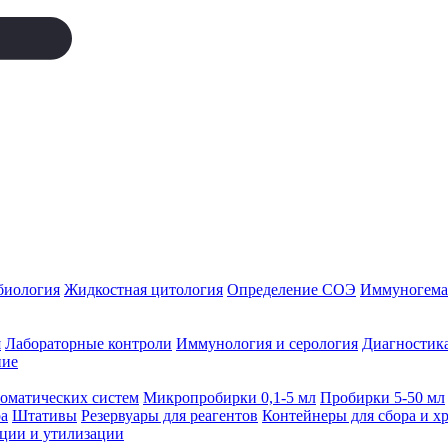
биология
Жидкостная цитология
Определение СОЭ
Иммуногемат
я
Лабораторные контроли
Иммунология и серология
Диагностика
ние
томатических систем
Микропробирки 0,1-5 мл
Пробирки 5-50 мл
а
Штативы
Резервуары для реагентов
Контейнеры для сбора и х
ации и утилизации