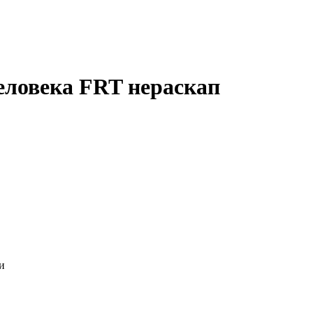
ловека FRT нераскап
и