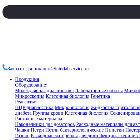
Заказать звонок
info@interlabservice.ru
Продукция
Оборудование
Молекулярная диагностика
Лабораторные роботы
Микро
Микроскопия
Клеточная биология
Генетика
Реагенты
ПЦР диагностика
Микробиология
Жидкостная цитологи
диабета
Группы крови
Клеточная биология
Секвенирова
Расходные материалы
Наконечники для дозаторов
Расходные материалы для ав
Чашки Петри
Петли бактериологические
Пипетки Пастер
Разное
Расходные материалы для дезинфекции, стерилиз