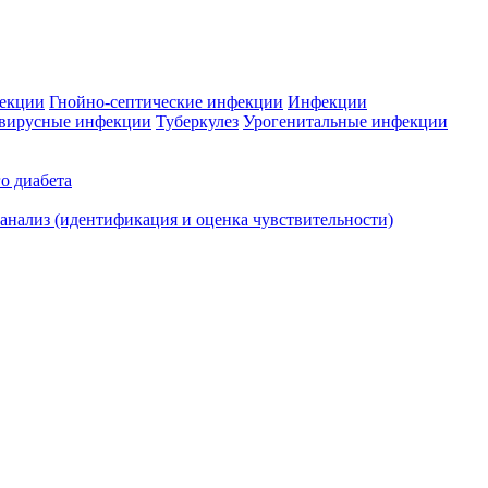
фекции
Гнойно-септические инфекции
Инфекции
вирусные инфекции
Туберкулез
Урогенитальные инфекции
о диабета
нализ (идентификация и оценка чувствительности)