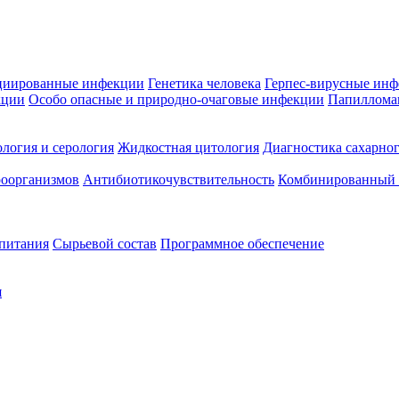
циированные инфекции
Генетика человека
Герпес-вирусные ин
кции
Особо опасные и природно-очаговые инфекции
Папиллома
логия и серология
Жидкостная цитология
Диагностика сахарног
оорганизмов
Антибиотикочувствительность
Комбинированный а
 питания
Сырьевой состав
Программное обеспечение
я