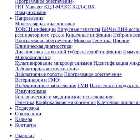
Программное обеспечение
FRT Manager
КДЛ-МАКС
КДЛ-СПК
Иммунохимия
Направления
Молекулярная диагностика
TORCH-инфекции
Вирусные гепатиты
ВИЧ и ВИЧ-ассо
респираторного тракта
Кишечные инфекции
Нейроинфе
Программное обеспечение
Микозы
Генетика
Прочие
Клиническая диагностика
Диагностика латентной туберкулезной инфекции
Иммуно
Микробиология
Культивирование микроорганизмов
Идентификация микр
Лабораторная автоматизация
Лабораторные роботы
Программное обеспечение
Ветеринария и ГМО
Инфекционные заболевания
ГМИ
Патогены в продуктах
Иммунохимия
Биологические и медицинские исследования
Генетика
Конфокальная микроскопия
Клеточная биологи
Поддержка
О компании
Карьера
Контакты
Главная
/