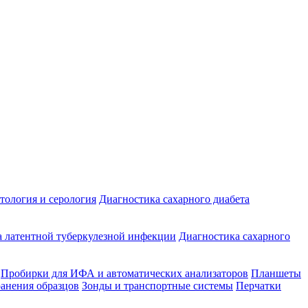
ология и серология
Диагностика сахарного диабета
 латентной туберкулезной инфекции
Диагностика сахарного
Пробирки для ИФА и автоматических анализаторов
Планшеты
ранения образцов
Зонды и транспортные системы
Перчатки