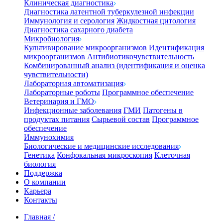
Клиническая диагностика
Диагностика латентной туберкулезной инфекции
Иммунология и серология
Жидкостная цитология
Диагностика сахарного диабета
Микробиология
Культивирование микроорганизмов
Идентификация
микроорганизмов
Антибиотикочувствительность
Комбинированный анализ (идентификация и оценка
чувствительности)
Лабораторная автоматизация
Лабораторные роботы
Программное обеспечение
Ветеринария и ГМО
Инфекционные заболевания
ГМИ
Патогены в
продуктах питания
Сырьевой состав
Программное
обеспечение
Иммунохимия
Биологические и медицинские исследования
Генетика
Конфокальная микроскопия
Клеточная
биология
Поддержка
О компании
Карьера
Контакты
Главная
/