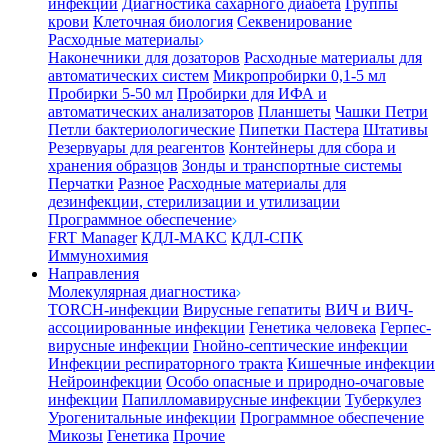
инфекции
Диагностика сахарного диабета
Группы
крови
Клеточная биология
Секвенирование
Расходные материалы
Наконечники для дозаторов
Расходные материалы для
автоматических систем
Микропробирки 0,1-5 мл
Пробирки 5-50 мл
Пробирки для ИФА и
автоматических анализаторов
Планшеты
Чашки Петри
Петли бактериологические
Пипетки Пастера
Штативы
Резервуары для реагентов
Контейнеры для сбора и
хранения образцов
Зонды и транспортные системы
Перчатки
Разное
Расходные материалы для
дезинфекции, стерилизации и утилизации
Программное обеспечение
FRT Manager
КДЛ-МАКС
КДЛ-СПК
Иммунохимия
Направления
Молекулярная диагностика
TORCH-инфекции
Вирусные гепатиты
ВИЧ и ВИЧ-
ассоциированные инфекции
Генетика человека
Герпес-
вирусные инфекции
Гнойно-септические инфекции
Инфекции респираторного тракта
Кишечные инфекции
Нейроинфекции
Особо опасные и природно-очаговые
инфекции
Папилломавирусные инфекции
Туберкулез
Урогенитальные инфекции
Программное обеспечение
Микозы
Генетика
Прочие