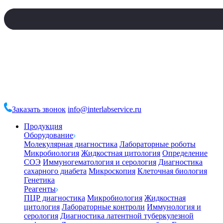
Заказать звонок
info@interlabservice.ru
Продукция
Оборудование
Молекулярная диагностика
Лабораторные роботы
Микробиология
Жидкостная цитология
Определение
СОЭ
Иммуногематология и серология
Диагностика
сахарного диабета
Микроскопия
Клеточная биология
Генетика
Реагенты
ПЦР диагностика
Микробиология
Жидкостная
цитология
Лабораторные контроли
Иммунология и
серология
Диагностика латентной туберкулезной