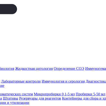
биология
Жидкостная цитология
Определение СОЭ
Иммуногемат
я
Лабораторные контроли
Иммунология и серология
Диагностика
ние
томатических систем
Микропробирки 0,1-5 мл
Пробирки 5-50 мл
а
Штативы
Резервуары для реагентов
Контейнеры для сбора и х
ации и утилизации