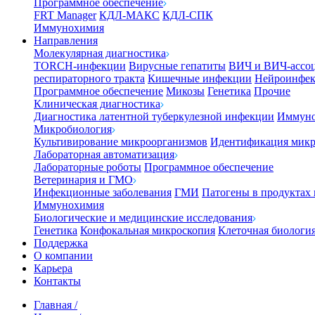
Программное обеспечение
FRT Manager
КДЛ-МАКС
КДЛ-СПК
Иммунохимия
Направления
Молекулярная диагностика
TORCH-инфекции
Вирусные гепатиты
ВИЧ и ВИЧ-ассо
респираторного тракта
Кишечные инфекции
Нейроинфе
Программное обеспечение
Микозы
Генетика
Прочие
Клиническая диагностика
Диагностика латентной туберкулезной инфекции
Иммуно
Микробиология
Культивирование микроорганизмов
Идентификация микр
Лабораторная автоматизация
Лабораторные роботы
Программное обеспечение
Ветеринария и ГМО
Инфекционные заболевания
ГМИ
Патогены в продуктах
Иммунохимия
Биологические и медицинские исследования
Генетика
Конфокальная микроскопия
Клеточная биологи
Поддержка
О компании
Карьера
Контакты
Главная
/