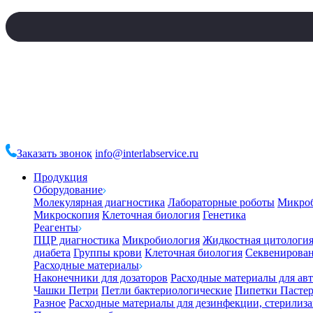
Заказать звонок
info@interlabservice.ru
Продукция
Оборудование
Молекулярная диагностика
Лабораторные роботы
Микро
Микроскопия
Клеточная биология
Генетика
Реагенты
ПЦР диагностика
Микробиология
Жидкостная цитологи
диабета
Группы крови
Клеточная биология
Секвенирова
Расходные материалы
Наконечники для дозаторов
Расходные материалы для ав
Чашки Петри
Петли бактериологические
Пипетки Пастер
Разное
Расходные материалы для дезинфекции, стерилиз