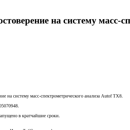
остоверение на систему масс-с
ие на систему масс-спектрометрического анализа Autof TX8.
05070948.
запущено в кратчайшие сроки.