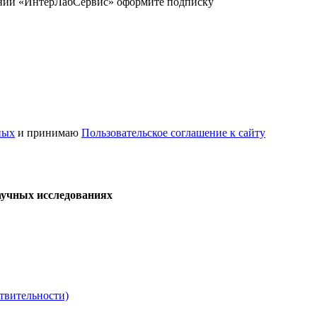
ании «ИнтерЛабСервис» оформите подписку
ных
и принимаю
Пользовательское соглашение к сайту
аучных исследованиях
твительности)