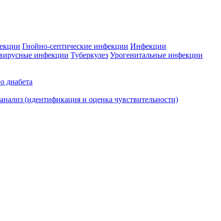
фекции
Гнойно-септические инфекции
Инфекции
вирусные инфекции
Туберкулез
Урогенитальные инфекции
о диабета
нализ (идентификация и оценка чувствительности)