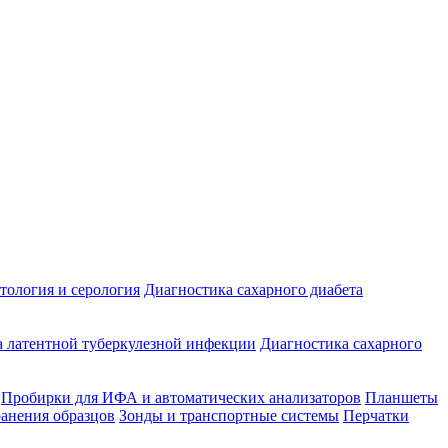
ология и серология
Диагностика сахарного диабета
 латентной туберкулезной инфекции
Диагностика сахарного
Пробирки для ИФА и автоматических анализаторов
Планшеты
ранения образцов
Зонды и транспортные системы
Перчатки