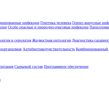
циированные инфекции
Генетика человека
Герпес-вирусные ин
кции
Особо опасные и природно-очаговые инфекции
Папиллома
логия и серология
Жидкостная цитология
Диагностика сахарног
оорганизмов
Антибиотикочувствительность
Комбинированный а
 питания
Сырьевой состав
Программное обеспечение
я