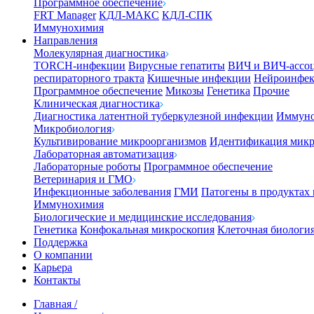
Программное обеспечение
FRT Manager
КДЛ-МАКС
КДЛ-СПК
Иммунохимия
Направления
Молекулярная диагностика
TORCH-инфекции
Вирусные гепатиты
ВИЧ и ВИЧ-ассо
респираторного тракта
Кишечные инфекции
Нейроинфе
Программное обеспечение
Микозы
Генетика
Прочие
Клиническая диагностика
Диагностика латентной туберкулезной инфекции
Иммуно
Микробиология
Культивирование микроорганизмов
Идентификация микр
Лабораторная автоматизация
Лабораторные роботы
Программное обеспечение
Ветеринария и ГМО
Инфекционные заболевания
ГМИ
Патогены в продуктах
Иммунохимия
Биологические и медицинские исследования
Генетика
Конфокальная микроскопия
Клеточная биологи
Поддержка
О компании
Карьера
Контакты
Главная
/