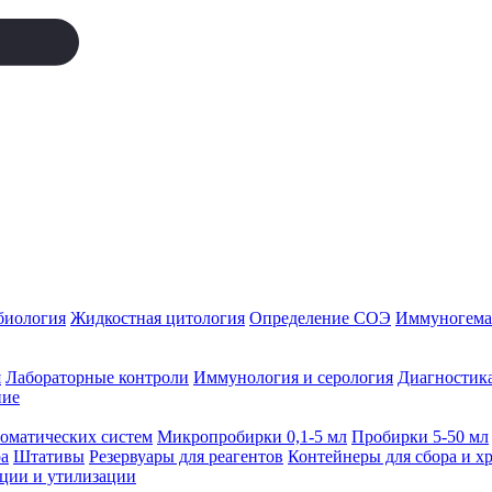
биология
Жидкостная цитология
Определение СОЭ
Иммуногемат
я
Лабораторные контроли
Иммунология и серология
Диагностика
ние
томатических систем
Микропробирки 0,1-5 мл
Пробирки 5-50 мл
а
Штативы
Резервуары для реагентов
Контейнеры для сбора и х
ации и утилизации