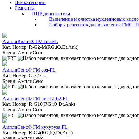
Все категории
Реагенты
ПЦР диагностика
Выделение и очистка нуклеиновых кисло
Наборы реагентов для выявления ГМО_
АмплиКвант® ГМ соя-FL
Кат. Номер: R-G2-M(RG,iQ,Dt,Ank)
Бренд: АмплиСенс
АмплиСенс® ГМ соя-FL
Кат. Номер: G-3771-1
Бренд: АмплиСенс
АмплиСенс® ГМ рис LL62-FL
Кат. Номер: R-G10(RG,iQ,Dt,Ank)
Бренд: АмплиСенс
АмплиСенс® ГМ кукуруза-FL
Кат. Номер: R-G4(RG,iQ,Dt,Ank)
Бренд: АмплиСенс