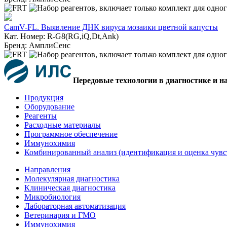
CamV-FL. Выявление ДНК вируса мозаики цветной капусты
Кат. Номер: R-G8(RG,iQ,Dt,Ank)
Бренд: АмплиСенс
Передовые технологии в диагностике и н
Продукция
Оборудование
Реагенты
Расходные материалы
Программное обеспечение
Иммунохимия
Комбинированный анализ (идентификация и оценка чувс
Направления
Молекулярная диагностика
Клиническая диагностика
Микробиология
Лабораторная автоматизация
Ветеринария и ГМО
Иммунохимия