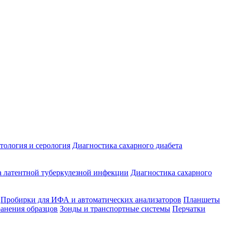
ология и серология
Диагностика сахарного диабета
 латентной туберкулезной инфекции
Диагностика сахарного
Пробирки для ИФА и автоматических анализаторов
Планшеты
ранения образцов
Зонды и транспортные системы
Перчатки