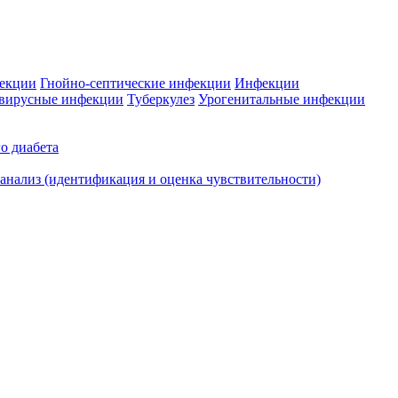
фекции
Гнойно-септические инфекции
Инфекции
вирусные инфекции
Туберкулез
Урогенитальные инфекции
о диабета
нализ (идентификация и оценка чувствительности)