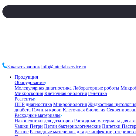
Заказать звонок
info@interlabservice.ru
Продукция
Оборудование
Молекулярная диагностика
Лабораторные роботы
Микро
Микроскопия
Клеточная биология
Генетика
Реагенты
ПЦР диагностика
Микробиология
Жидкостная цитологи
диабета
Группы крови
Клеточная биология
Секвенирова
Расходные материалы
Наконечники для дозаторов
Расходные материалы для ав
Чашки Петри
Петли бактериологические
Пипетки Пастер
Разное
Расходные материалы для дезинфекции, стерилиз