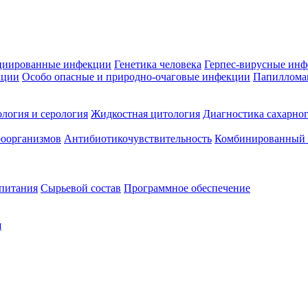
циированные инфекции
Генетика человека
Герпес-вирусные ин
кции
Особо опасные и природно-очаговые инфекции
Папиллома
логия и серология
Жидкостная цитология
Диагностика сахарног
оорганизмов
Антибиотикочувствительность
Комбинированный а
 питания
Сырьевой состав
Программное обеспечение
я