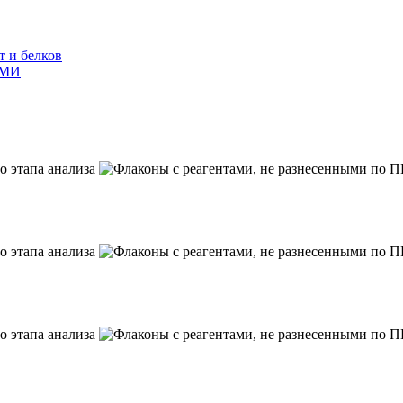
т и белков
ГМИ