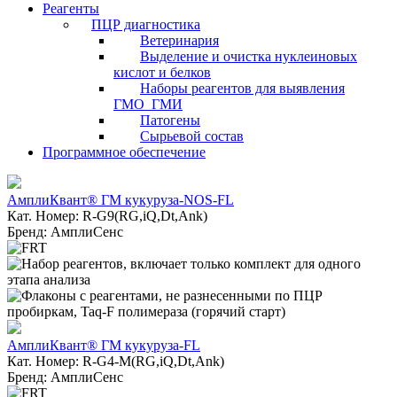
Реагенты
ПЦР диагностика
Ветеринария
Выделение и очистка нуклеиновых
кислот и белков
Наборы реагентов для выявления
ГМО_ГМИ
Патогены
Сырьевой состав
Программное обеспечение
АмплиКвант® ГМ кукуруза-NOS-FL
Кат. Номер: R-G9(RG,iQ,Dt,Ank)
Бренд: АмплиСенс
АмплиКвант® ГМ кукуруза-FL
Кат. Номер: R-G4-M(RG,iQ,Dt,Ank)
Бренд: АмплиСенс