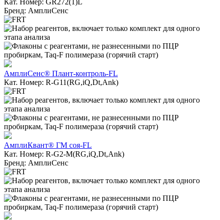
Кат. Номер: GR272(1)L
Бренд: АмплиСенс
АмплиСенс® Плант-контроль-FL
Кат. Номер: R-G11(RG,iQ,Dt,Ank)
АмплиКвант® ГМ соя-FL
Кат. Номер: R-G2-M(RG,iQ,Dt,Ank)
Бренд: АмплиСенс