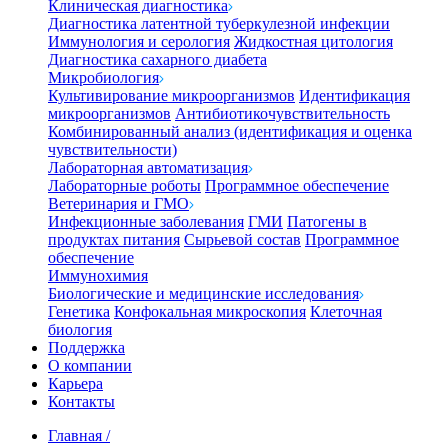
Клиническая диагностика
Диагностика латентной туберкулезной инфекции
Иммунология и серология
Жидкостная цитология
Диагностика сахарного диабета
Микробиология
Культивирование микроорганизмов
Идентификация
микроорганизмов
Антибиотикочувствительность
Комбинированный анализ (идентификация и оценка
чувствительности)
Лабораторная автоматизация
Лабораторные роботы
Программное обеспечение
Ветеринария и ГМО
Инфекционные заболевания
ГМИ
Патогены в
продуктах питания
Сырьевой состав
Программное
обеспечение
Иммунохимия
Биологические и медицинские исследования
Генетика
Конфокальная микроскопия
Клеточная
биология
Поддержка
О компании
Карьера
Контакты
Главная
/