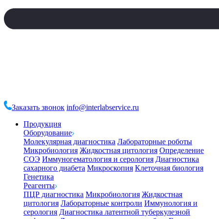
Заказать звонок
info@interlabservice.ru
Продукция
Оборудование
Молекулярная диагностика
Лабораторные роботы
Микробиология
Жидкостная цитология
Определение
СОЭ
Иммуногематология и серология
Диагностика
сахарного диабета
Микроскопия
Клеточная биология
Генетика
Реагенты
ПЦР диагностика
Микробиология
Жидкостная
цитология
Лабораторные контроли
Иммунология и
серология
Диагностика латентной туберкулезной