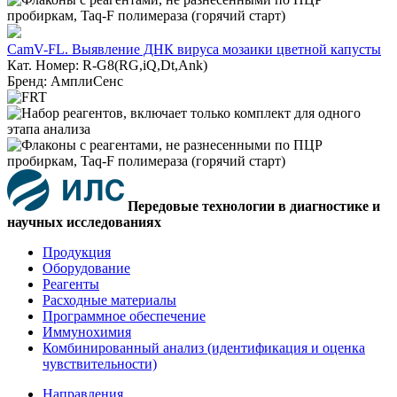
CamV-FL. Выявление ДНК вируса мозаики цветной капусты
Кат. Номер: R-G8(RG,iQ,Dt,Ank)
Бренд: АмплиСенс
Передовые технологии в диагностике и
научных исследованиях
Продукция
Оборудование
Реагенты
Расходные материалы
Программное обеспечение
Иммунохимия
Комбинированный анализ (идентификация и оценка
чувствительности)
Направления