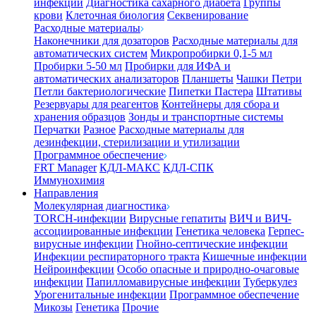
инфекции
Диагностика сахарного диабета
Группы
крови
Клеточная биология
Секвенирование
Расходные материалы
Наконечники для дозаторов
Расходные материалы для
автоматических систем
Микропробирки 0,1-5 мл
Пробирки 5-50 мл
Пробирки для ИФА и
автоматических анализаторов
Планшеты
Чашки Петри
Петли бактериологические
Пипетки Пастера
Штативы
Резервуары для реагентов
Контейнеры для сбора и
хранения образцов
Зонды и транспортные системы
Перчатки
Разное
Расходные материалы для
дезинфекции, стерилизации и утилизации
Программное обеспечение
FRT Manager
КДЛ-МАКС
КДЛ-СПК
Иммунохимия
Направления
Молекулярная диагностика
TORCH-инфекции
Вирусные гепатиты
ВИЧ и ВИЧ-
ассоциированные инфекции
Генетика человека
Герпес-
вирусные инфекции
Гнойно-септические инфекции
Инфекции респираторного тракта
Кишечные инфекции
Нейроинфекции
Особо опасные и природно-очаговые
инфекции
Папилломавирусные инфекции
Туберкулез
Урогенитальные инфекции
Программное обеспечение
Микозы
Генетика
Прочие