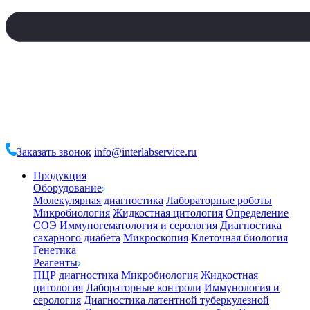
Заказать звонок
info@interlabservice.ru
Продукция
Оборудование
Молекулярная диагностика
Лабораторные роботы
Микробиология
Жидкостная цитология
Определение
СОЭ
Иммуногематология и серология
Диагностика
сахарного диабета
Микроскопия
Клеточная биология
Генетика
Реагенты
ПЦР диагностика
Микробиология
Жидкостная
цитология
Лабораторные контроли
Иммунология и
серология
Диагностика латентной туберкулезной