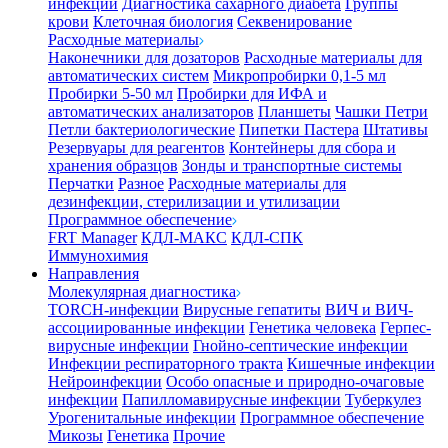
инфекции
Диагностика сахарного диабета
Группы
крови
Клеточная биология
Секвенирование
Расходные материалы
Наконечники для дозаторов
Расходные материалы для
автоматических систем
Микропробирки 0,1-5 мл
Пробирки 5-50 мл
Пробирки для ИФА и
автоматических анализаторов
Планшеты
Чашки Петри
Петли бактериологические
Пипетки Пастера
Штативы
Резервуары для реагентов
Контейнеры для сбора и
хранения образцов
Зонды и транспортные системы
Перчатки
Разное
Расходные материалы для
дезинфекции, стерилизации и утилизации
Программное обеспечение
FRT Manager
КДЛ-МАКС
КДЛ-СПК
Иммунохимия
Направления
Молекулярная диагностика
TORCH-инфекции
Вирусные гепатиты
ВИЧ и ВИЧ-
ассоциированные инфекции
Генетика человека
Герпес-
вирусные инфекции
Гнойно-септические инфекции
Инфекции респираторного тракта
Кишечные инфекции
Нейроинфекции
Особо опасные и природно-очаговые
инфекции
Папилломавирусные инфекции
Туберкулез
Урогенитальные инфекции
Программное обеспечение
Микозы
Генетика
Прочие