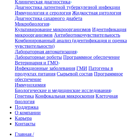
Клиническая диагностика
Диагностика латентной туберкулезной инфекции
Иммунология и серология
Жидкостная цитология
Диагностика сахарного диабета
Микробиология
Культивирование микроорганизмов
Идентификация
микроорганизмов
Антибиотикочувствительность
Комбинированный анализ (идентификация и оценка
чувствительности)
Лабораторная автоматизация
Лабораторные роботы
Программное обеспечение
Ветеринария и ГМО
Инфекционные заболевания
ГМИ
Патогены в
продуктах питания
Сырьевой состав
Программное
обеспечение
Иммунохимия
Биологические и медицинские исследования
Генетика
Конфокальная микроскопия
Клеточная
биология
Поддержка
О компании
Карьера
Контакты
Главная
/