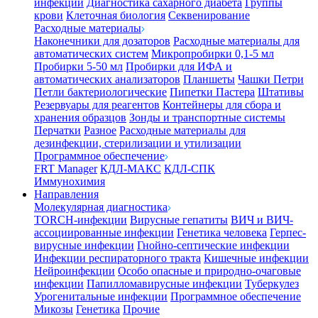
инфекции
Диагностика сахарного диабета
Группы
крови
Клеточная биология
Секвенирование
Расходные материалы
Наконечники для дозаторов
Расходные материалы для
автоматических систем
Микропробирки 0,1-5 мл
Пробирки 5-50 мл
Пробирки для ИФА и
автоматических анализаторов
Планшеты
Чашки Петри
Петли бактериологические
Пипетки Пастера
Штативы
Резервуары для реагентов
Контейнеры для сбора и
хранения образцов
Зонды и транспортные системы
Перчатки
Разное
Расходные материалы для
дезинфекции, стерилизации и утилизации
Программное обеспечение
FRT Manager
КДЛ-МАКС
КДЛ-СПК
Иммунохимия
Направления
Молекулярная диагностика
TORCH-инфекции
Вирусные гепатиты
ВИЧ и ВИЧ-
ассоциированные инфекции
Генетика человека
Герпес-
вирусные инфекции
Гнойно-септические инфекции
Инфекции респираторного тракта
Кишечные инфекции
Нейроинфекции
Особо опасные и природно-очаговые
инфекции
Папилломавирусные инфекции
Туберкулез
Урогенитальные инфекции
Программное обеспечение
Микозы
Генетика
Прочие