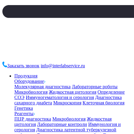
Заказать звонок
info@interlabservice.ru
Продукция
Оборудование
Молекулярная диагностика
Лабораторные роботы
Микробиология
Жидкостная цитология
Определение
СОЭ
Иммуногематология и серология
Диагностика
сахарного диабета
Микроскопия
Клеточная биология
Генетика
Реагенты
ПЦР диагностика
Микробиология
Жидкостная
цитология
Лабораторные контроли
Иммунология и
серология
Диагностика латентной туберкулезной