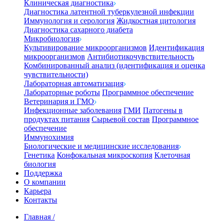
Клиническая диагностика
Диагностика латентной туберкулезной инфекции
Иммунология и серология
Жидкостная цитология
Диагностика сахарного диабета
Микробиология
Культивирование микроорганизмов
Идентификация
микроорганизмов
Антибиотикочувствительность
Комбинированный анализ (идентификация и оценка
чувствительности)
Лабораторная автоматизация
Лабораторные роботы
Программное обеспечение
Ветеринария и ГМО
Инфекционные заболевания
ГМИ
Патогены в
продуктах питания
Сырьевой состав
Программное
обеспечение
Иммунохимия
Биологические и медицинские исследования
Генетика
Конфокальная микроскопия
Клеточная
биология
Поддержка
О компании
Карьера
Контакты
Главная
/