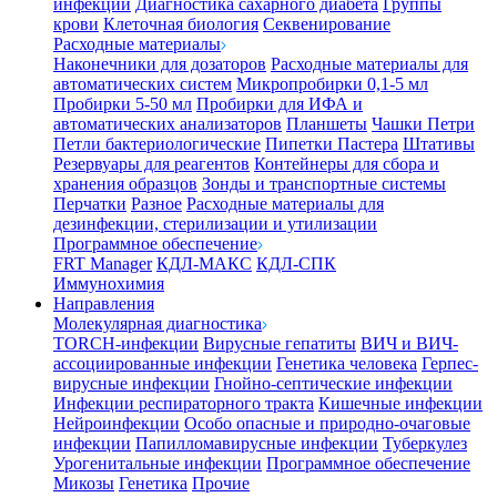
инфекции
Диагностика сахарного диабета
Группы
крови
Клеточная биология
Секвенирование
Расходные материалы
Наконечники для дозаторов
Расходные материалы для
автоматических систем
Микропробирки 0,1-5 мл
Пробирки 5-50 мл
Пробирки для ИФА и
автоматических анализаторов
Планшеты
Чашки Петри
Петли бактериологические
Пипетки Пастера
Штативы
Резервуары для реагентов
Контейнеры для сбора и
хранения образцов
Зонды и транспортные системы
Перчатки
Разное
Расходные материалы для
дезинфекции, стерилизации и утилизации
Программное обеспечение
FRT Manager
КДЛ-МАКС
КДЛ-СПК
Иммунохимия
Направления
Молекулярная диагностика
TORCH-инфекции
Вирусные гепатиты
ВИЧ и ВИЧ-
ассоциированные инфекции
Генетика человека
Герпес-
вирусные инфекции
Гнойно-септические инфекции
Инфекции респираторного тракта
Кишечные инфекции
Нейроинфекции
Особо опасные и природно-очаговые
инфекции
Папилломавирусные инфекции
Туберкулез
Урогенитальные инфекции
Программное обеспечение
Микозы
Генетика
Прочие