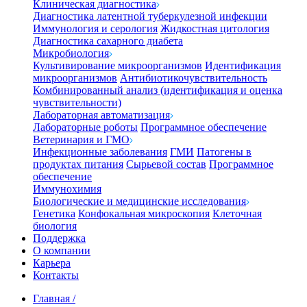
Клиническая диагностика
Диагностика латентной туберкулезной инфекции
Иммунология и серология
Жидкостная цитология
Диагностика сахарного диабета
Микробиология
Культивирование микроорганизмов
Идентификация
микроорганизмов
Антибиотикочувствительность
Комбинированный анализ (идентификация и оценка
чувствительности)
Лабораторная автоматизация
Лабораторные роботы
Программное обеспечение
Ветеринария и ГМО
Инфекционные заболевания
ГМИ
Патогены в
продуктах питания
Сырьевой состав
Программное
обеспечение
Иммунохимия
Биологические и медицинские исследования
Генетика
Конфокальная микроскопия
Клеточная
биология
Поддержка
О компании
Карьера
Контакты
Главная
/