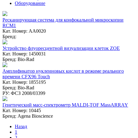
Оборудование
Ресканирующая система для конфокальной микроскопии
RCM1
Кат. Номер: AA0020
Бренд:
Устройство флуоресцентной визуализации клеток ZOE
Кат. Номер: 1450031
Бренд: Bio-Rad
Амплификатор нуклеиновых кислот в режиме реального
времени CFX96 Touch
Кат. Номер: 1855195
Бренд: Bio-Rad
РУ: ФСЗ 2008/03399
Генетический масс-спектрометр MALDI-TOF MassARRAY
Кат. Номер: 10445
Бренд: Agena Bioscience
Назад
1
2