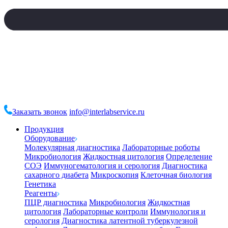
Заказать звонок
info@interlabservice.ru
Продукция
Оборудование
Молекулярная диагностика
Лабораторные роботы
Микробиология
Жидкостная цитология
Определение
СОЭ
Иммуногематология и серология
Диагностика
сахарного диабета
Микроскопия
Клеточная биология
Генетика
Реагенты
ПЦР диагностика
Микробиология
Жидкостная
цитология
Лабораторные контроли
Иммунология и
серология
Диагностика латентной туберкулезной