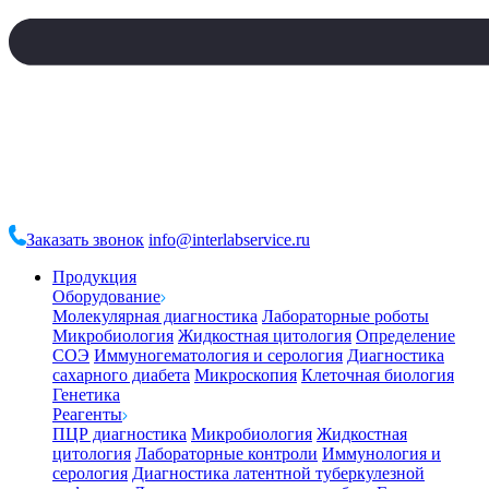
Заказать звонок
info@interlabservice.ru
Продукция
Оборудование
Молекулярная диагностика
Лабораторные роботы
Микробиология
Жидкостная цитология
Определение
СОЭ
Иммуногематология и серология
Диагностика
сахарного диабета
Микроскопия
Клеточная биология
Генетика
Реагенты
ПЦР диагностика
Микробиология
Жидкостная
цитология
Лабораторные контроли
Иммунология и
серология
Диагностика латентной туберкулезной