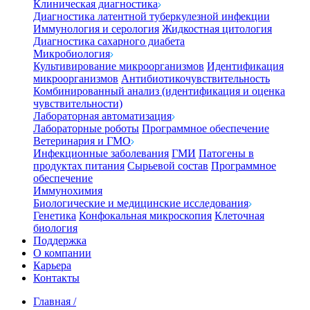
Клиническая диагностика
Диагностика латентной туберкулезной инфекции
Иммунология и серология
Жидкостная цитология
Диагностика сахарного диабета
Микробиология
Культивирование микроорганизмов
Идентификация
микроорганизмов
Антибиотикочувствительность
Комбинированный анализ (идентификация и оценка
чувствительности)
Лабораторная автоматизация
Лабораторные роботы
Программное обеспечение
Ветеринария и ГМО
Инфекционные заболевания
ГМИ
Патогены в
продуктах питания
Сырьевой состав
Программное
обеспечение
Иммунохимия
Биологические и медицинские исследования
Генетика
Конфокальная микроскопия
Клеточная
биология
Поддержка
О компании
Карьера
Контакты
Главная
/