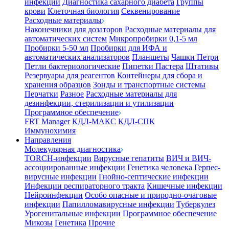
инфекции
Диагностика сахарного диабета
Группы
крови
Клеточная биология
Секвенирование
Расходные материалы
Наконечники для дозаторов
Расходные материалы для
автоматических систем
Микропробирки 0,1-5 мл
Пробирки 5-50 мл
Пробирки для ИФА и
автоматических анализаторов
Планшеты
Чашки Петри
Петли бактериологические
Пипетки Пастера
Штативы
Резервуары для реагентов
Контейнеры для сбора и
хранения образцов
Зонды и транспортные системы
Перчатки
Разное
Расходные материалы для
дезинфекции, стерилизации и утилизации
Программное обеспечение
FRT Manager
КДЛ-МАКС
КДЛ-СПК
Иммунохимия
Направления
Молекулярная диагностика
TORCH-инфекции
Вирусные гепатиты
ВИЧ и ВИЧ-
ассоциированные инфекции
Генетика человека
Герпес-
вирусные инфекции
Гнойно-септические инфекции
Инфекции респираторного тракта
Кишечные инфекции
Нейроинфекции
Особо опасные и природно-очаговые
инфекции
Папилломавирусные инфекции
Туберкулез
Урогенитальные инфекции
Программное обеспечение
Микозы
Генетика
Прочие