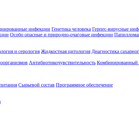
циированные инфекции
Генетика человека
Герпес-вирусные ин
кции
Особо опасные и природно-очаговые инфекции
Папиллома
логия и серология
Жидкостная цитология
Диагностика сахарног
оорганизмов
Антибиотикочувствительность
Комбинированный а
 питания
Сырьевой состав
Программное обеспечение
я