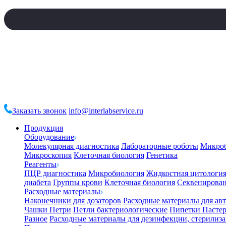
Заказать звонок
info@interlabservice.ru
Продукция
Оборудование
Молекулярная диагностика
Лабораторные роботы
Микро
Микроскопия
Клеточная биология
Генетика
Реагенты
ПЦР диагностика
Микробиология
Жидкостная цитологи
диабета
Группы крови
Клеточная биология
Секвенирова
Расходные материалы
Наконечники для дозаторов
Расходные материалы для ав
Чашки Петри
Петли бактериологические
Пипетки Пастер
Разное
Расходные материалы для дезинфекции, стерилиз