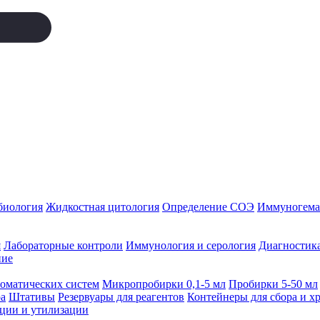
биология
Жидкостная цитология
Определение СОЭ
Иммуногемат
я
Лабораторные контроли
Иммунология и серология
Диагностика
ние
томатических систем
Микропробирки 0,1-5 мл
Пробирки 5-50 мл
а
Штативы
Резервуары для реагентов
Контейнеры для сбора и х
ации и утилизации