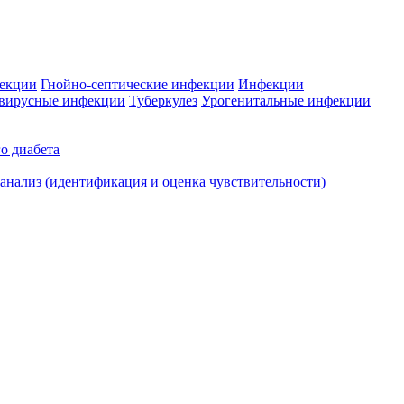
фекции
Гнойно-септические инфекции
Инфекции
вирусные инфекции
Туберкулез
Урогенитальные инфекции
о диабета
нализ (идентификация и оценка чувствительности)