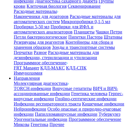
инфекции
Диагностика сахарного диабета
Группы
крови
Клеточная биология
Секвенирование
Расходные материалы
Наконечники для дозаторов
Расходные материалы для
автоматических систем
Микропробирки 0,1-5 мл
Пробирки 5-50 мл
Пробирки для ИФА и
автоматических анализаторов
Планшеты
Чашки Петри
Петли бактериологические
Пипетки Пастера
Штативы
Резервуары для реагентов
Контейнеры для сбора и
хранения образцов
Зонды и транспортные системы
Перчатки
Разное
Расходные материалы для
дезинфекции, стерилизации и утилизации
Программное обеспечение
FRT Manager
КДЛ-МАКС
КДЛ-СПК
Иммунохимия
Направления
Молекулярная диагностика
TORCH-инфекции
Вирусные гепатиты
ВИЧ и ВИЧ-
ассоциированные инфекции
Генетика человека
Герпес-
вирусные инфекции
Гнойно-септические инфекции
Инфекции респираторного тракта
Кишечные инфекции
Нейроинфекции
Особо опасные и природно-очаговые
инфекции
Папилломавирусные инфекции
Туберкулез
Урогенитальные инфекции
Программное обеспечение
Микозы
Генетика
Прочие