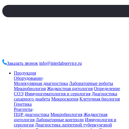
Заказать звонок
info@interlabservice.ru
Продукция
Оборудование
Молекулярная диагностика
Лабораторные роботы
Микробиология
Жидкостная цитология
Определение
СОЭ
Иммуногематология и серология
Диагностика
сахарного диабета
Микроскопия
Клеточная биология
Генетика
Реагенты
ПЦР диагностика
Микробиология
Жидкостная
цитология
Лабораторные контроли
Иммунология и
серология
Диагностика латентной туберкулезной