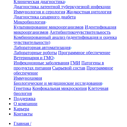
Клиническая диагностика
Диагностика латентной туберкулезной инфекции
Иммунология и серология
Жидкостная цитология
Диагностика сахарного диабета
Микробиология
Культивирование микроорганизмов
Идентификация
микроорганизмов
Антибиотикочувствительность
Комбинированный анализ (идентификация и оценка
чувствительности)
Лабораторная автоматизация
Лабораторные роботы
Программное обеспечение
Ветеринария и ГМО
Инфекционные заболевания
ГМИ
Патогены в
продуктах питания
Сырьевой состав
Программное
обеспечение
Иммунохимия
Биологические и медицинские исследования
Генетика
Конфокальная микроскопия
Клеточная
биология
Поддержка
О компании
Карьера
Контакты
Главная
/