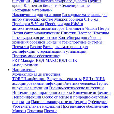
инфекции
Диагностика сахарного диабета
Группы
крови
Клеточная биология
Секвенирование
Расходные материалы
Наконечники для дозаторов
Расходные материалы для
автоматических систем
Микропробирки 0,1-5 мл
Пробирки 5-50 мл
Пробирки для ИФА и
автоматических анализаторов
Планшеты
Чашки Петри
Петли бактериологические
Пипетки Пастера
Штативы
Резервуары для реагентов
Контейнеры для сбора и
хранения образцов
Зонды и транспортные системы
Перчатки
Разное
Расходные материалы для
дезинфекции, стерилизации и утилизации
Программное обеспечение
FRT Manager
КДЛ-МАКС
КДЛ-СПК
Иммунохимия
Направления
Молекулярная диагностика
TORCH-инфекции
Вирусные гепатиты
ВИЧ и ВИЧ-
ассоциированные инфекции
Генетика человека
Герпес-
вирусные инфекции
Гнойно-септические инфекции
Инфекции респираторного тракта
Кишечные инфекции
Нейроинфекции
Особо опасные и природно-очаговые
инфекции
Папилломавирусные инфекции
Туберкулез
Урогенитальные инфекции
Программное обеспечение
Микозы
Генетика
Прочие