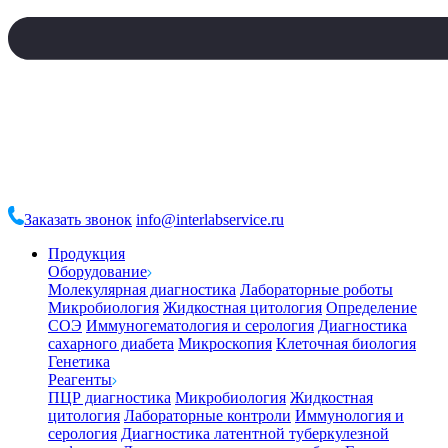
Заказать звонок
info@interlabservice.ru
Продукция
Оборудование
Молекулярная диагностика
Лабораторные роботы
Микробиология
Жидкостная цитология
Определение
СОЭ
Иммуногематология и серология
Диагностика
сахарного диабета
Микроскопия
Клеточная биология
Генетика
Реагенты
ПЦР диагностика
Микробиология
Жидкостная
цитология
Лабораторные контроли
Иммунология и
серология
Диагностика латентной туберкулезной