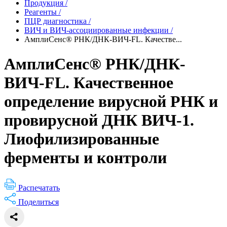
Продукция
/
Реагенты
/
ПЦР диагностика
/
ВИЧ и ВИЧ-ассоциированные инфекции
/
АмплиСенс® РНК/ДНК-ВИЧ-FL. Качестве...
АмплиСенс® РНК/ДНК-
ВИЧ-FL. Качественное
определение вирусной РНК и
провирусной ДНК ВИЧ-1.
Лиофилизированные
ферменты и контроли
Распечатать
Поделиться