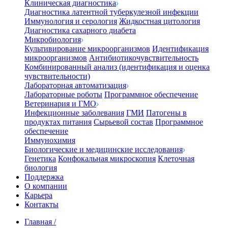
Клиническая диагностика
Диагностика латентной туберкулезной инфекции
Иммунология и серология
Жидкостная цитология
Диагностика сахарного диабета
Микробиология
Культивирование микроорганизмов
Идентификация
микроорганизмов
Антибиотикочувствительность
Комбинированный анализ (идентификация и оценка
чувствительности)
Лабораторная автоматизация
Лабораторные роботы
Программное обеспечение
Ветеринария и ГМО
Инфекционные заболевания
ГМИ
Патогены в
продуктах питания
Сырьевой состав
Программное
обеспечение
Иммунохимия
Биологические и медицинские исследования
Генетика
Конфокальная микроскопия
Клеточная
биология
Поддержка
О компании
Карьера
Контакты
Главная
/