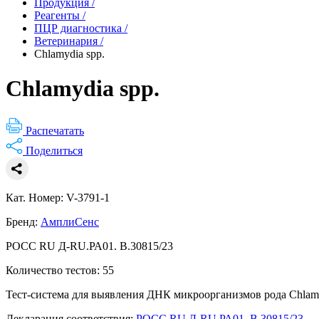
Продукция
/
Реагенты
/
ПЦР диагностика
/
Ветеринария
/
Chlamydia spp.
Chlamydia spp.
Распечатать
Поделиться
Кат. Номер: V-3791-1
Бренд:
АмплиСенс
РОСС RU Д-RU.РА01. В.30815/23
Количество тестов: 55
Тест-система для выявления ДНК микроорганизмов рода Chlam
Декларация соответствия:
РОСС RU Д-RU.РА01. В.30815/23
.