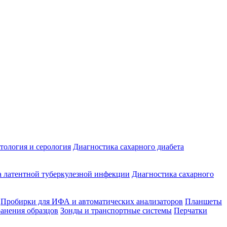
ология и серология
Диагностика сахарного диабета
 латентной туберкулезной инфекции
Диагностика сахарного
Пробирки для ИФА и автоматических анализаторов
Планшеты
ранения образцов
Зонды и транспортные системы
Перчатки