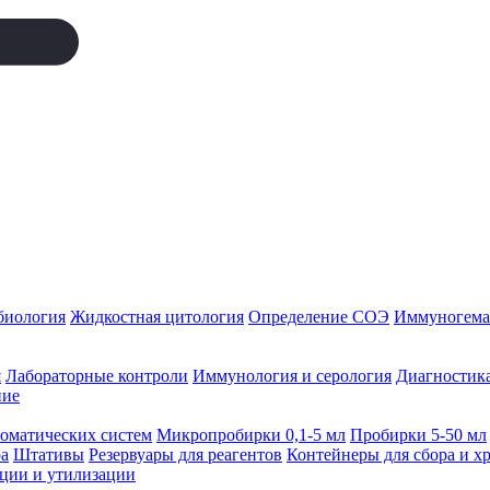
биология
Жидкостная цитология
Определение СОЭ
Иммуногемат
я
Лабораторные контроли
Иммунология и серология
Диагностика
ние
томатических систем
Микропробирки 0,1-5 мл
Пробирки 5-50 мл
а
Штативы
Резервуары для реагентов
Контейнеры для сбора и х
ации и утилизации