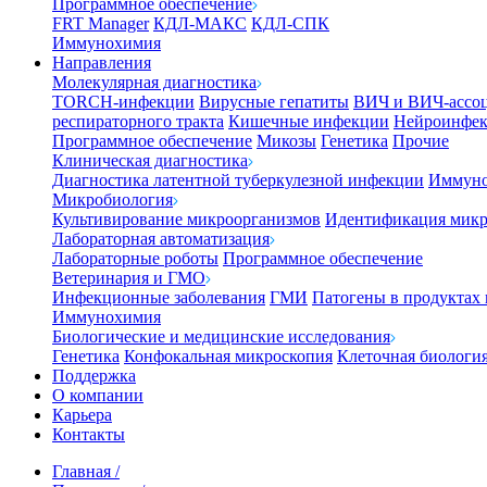
Программное обеспечение
FRT Manager
КДЛ-МАКС
КДЛ-СПК
Иммунохимия
Направления
Молекулярная диагностика
TORCH-инфекции
Вирусные гепатиты
ВИЧ и ВИЧ-ассо
респираторного тракта
Кишечные инфекции
Нейроинфе
Программное обеспечение
Микозы
Генетика
Прочие
Клиническая диагностика
Диагностика латентной туберкулезной инфекции
Иммуно
Микробиология
Культивирование микроорганизмов
Идентификация микр
Лабораторная автоматизация
Лабораторные роботы
Программное обеспечение
Ветеринария и ГМО
Инфекционные заболевания
ГМИ
Патогены в продуктах
Иммунохимия
Биологические и медицинские исследования
Генетика
Конфокальная микроскопия
Клеточная биологи
Поддержка
О компании
Карьера
Контакты
Главная
/