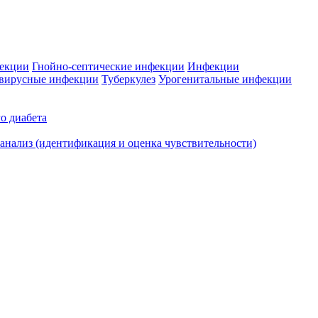
фекции
Гнойно-септические инфекции
Инфекции
вирусные инфекции
Туберкулез
Урогенитальные инфекции
о диабета
нализ (идентификация и оценка чувствительности)