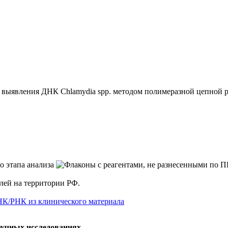
я выявления ДНК Chlamydia spp. методом полимеразной цепной
елей на территории РФ.
НК/РНК из клинического материала
аучных исследованиях