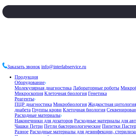
Заказать звонок
info@interlabservice.ru
Продукция
Оборудование
Молекулярная диагностика
Лабораторные роботы
Микро
Микроскопия
Клеточная биология
Генетика
Реагенты
ПЦР диагностика
Микробиология
Жидкостная цитологи
диабета
Группы крови
Клеточная биология
Секвенирова
Расходные материалы
Наконечники для дозаторов
Расходные материалы для ав
Чашки Петри
Петли бактериологические
Пипетки Пастер
Разное
Расходные материалы для дезинфекции, стерилиз