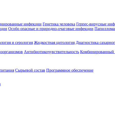
циированные инфекции
Генетика человека
Герпес-вирусные ин
кции
Особо опасные и природно-очаговые инфекции
Папиллома
логия и серология
Жидкостная цитология
Диагностика сахарног
оорганизмов
Антибиотикочувствительность
Комбинированный а
 питания
Сырьевой состав
Программное обеспечение
я