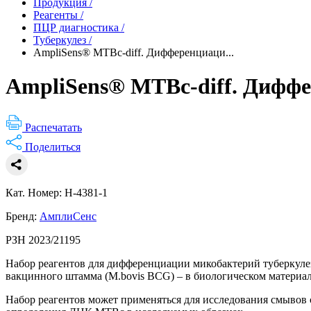
Продукция
/
Реагенты
/
ПЦР диагностика
/
Туберкулез
/
AmpliSens® MTBc-diff. Дифференциаци...
AmpliSens® MTBc-diff. Дифф
Распечатать
Поделиться
Кат. Номер: H-4381-1
Бренд:
АмплиСенс
РЗН 2023/21195
Набор реагентов для дифференциации микобактерий туберкулеза (
вакцинного штамма (M.bovis BCG) – в биологическом материал
Набор реагентов может применяться для исследования смывов 