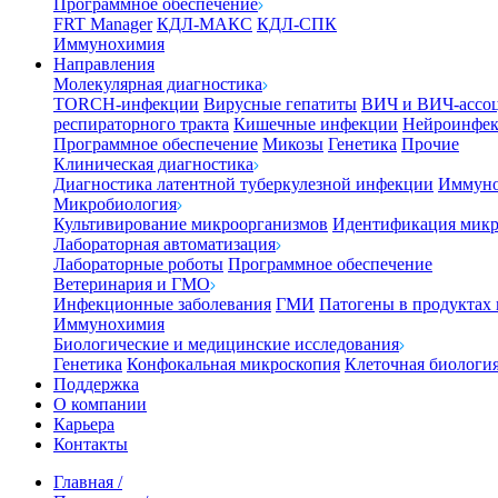
Программное обеспечение
FRT Manager
КДЛ-МАКС
КДЛ-СПК
Иммунохимия
Направления
Молекулярная диагностика
TORCH-инфекции
Вирусные гепатиты
ВИЧ и ВИЧ-ассо
респираторного тракта
Кишечные инфекции
Нейроинфе
Программное обеспечение
Микозы
Генетика
Прочие
Клиническая диагностика
Диагностика латентной туберкулезной инфекции
Иммуно
Микробиология
Культивирование микроорганизмов
Идентификация микр
Лабораторная автоматизация
Лабораторные роботы
Программное обеспечение
Ветеринария и ГМО
Инфекционные заболевания
ГМИ
Патогены в продуктах
Иммунохимия
Биологические и медицинские исследования
Генетика
Конфокальная микроскопия
Клеточная биологи
Поддержка
О компании
Карьера
Контакты
Главная
/