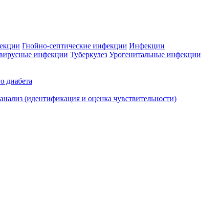
фекции
Гнойно-септические инфекции
Инфекции
вирусные инфекции
Туберкулез
Урогенитальные инфекции
о диабета
нализ (идентификация и оценка чувствительности)