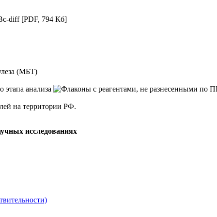
c-diff
[PDF, 794 Кб]
леза (МБТ)
елей на территории РФ.
аучных исследованиях
твительности)