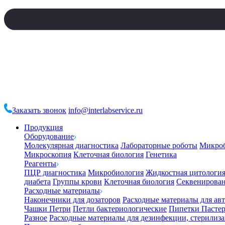
Заказать звонок
info@interlabservice.ru
Продукция
Оборудование
Молекулярная диагностика
Лабораторные роботы
Микро
Микроскопия
Клеточная биология
Генетика
Реагенты
ПЦР диагностика
Микробиология
Жидкостная цитологи
диабета
Группы крови
Клеточная биология
Секвенирова
Расходные материалы
Наконечники для дозаторов
Расходные материалы для ав
Чашки Петри
Петли бактериологические
Пипетки Пастер
Разное
Расходные материалы для дезинфекции, стерилиз