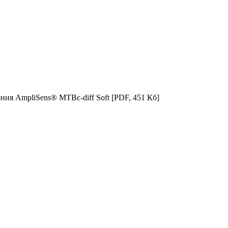
ния AmpliSens® MTBc-diff Soft
[PDF, 451 Кб]