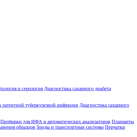
ология и серология
Диагностика сахарного диабета
 латентной туберкулезной инфекции
Диагностика сахарного
Пробирки для ИФА и автоматических анализаторов
Планшеты
ранения образцов
Зонды и транспортные системы
Перчатки