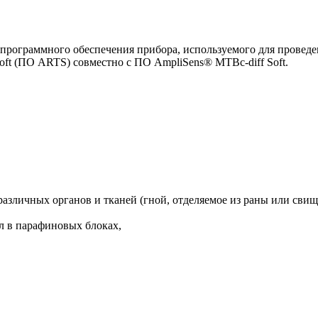
программного обеспечения прибора, используемого для проведе
ft (ПО ARTS) совместно с ПО AmpliSens® МТBc-diff Soft.
азличных органов и тканей (гной, отделяемое из раны или свищ
л в парафиновых блоках,