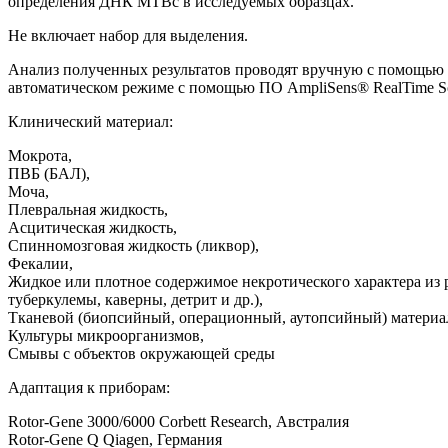
определения ДНК MTВс в исследуемых образцах.
Не включает набор для выделения.
Анализ полученных результатов проводят вручную с помощью 
автоматическом режиме с помощью ПО AmpliSens® RealTime So
Клинический материал:
Мокрота,
ПВБ (БАЛ),
Моча,
Плевральная жидкость,
Асцитическая жидкость,
Спинномозговая жидкость (ликвор),
Фекалии,
Жидкое или плотное содержимое некротического характера из р
туберкулемы, каверны, детрит и др.),
Тканевой (биопсийный, операционный, аутопсийный) материа
Культуры микроорганизмов,
Смывы с объектов окружающей среды
Адаптация к приборам:
Rotor-Gene 3000/6000 Corbett Research, Австралия
Rotor-Gene Q Qiagen, Германия