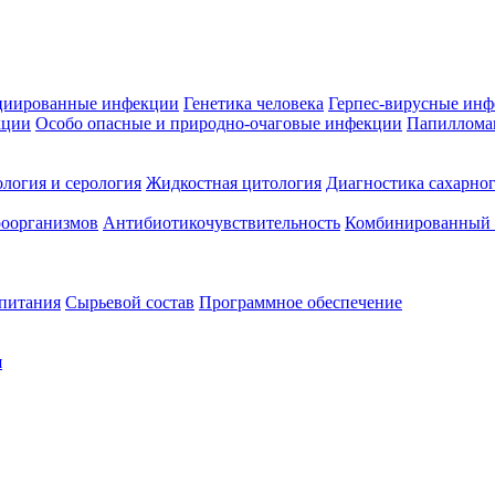
циированные инфекции
Генетика человека
Герпес-вирусные ин
кции
Особо опасные и природно-очаговые инфекции
Папиллома
логия и серология
Жидкостная цитология
Диагностика сахарног
оорганизмов
Антибиотикочувствительность
Комбинированный а
 питания
Сырьевой состав
Программное обеспечение
я