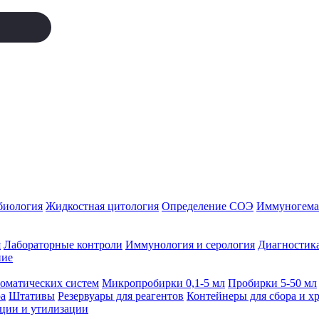
биология
Жидкостная цитология
Определение СОЭ
Иммуногемат
я
Лабораторные контроли
Иммунология и серология
Диагностика
ние
томатических систем
Микропробирки 0,1-5 мл
Пробирки 5-50 мл
а
Штативы
Резервуары для реагентов
Контейнеры для сбора и х
ации и утилизации