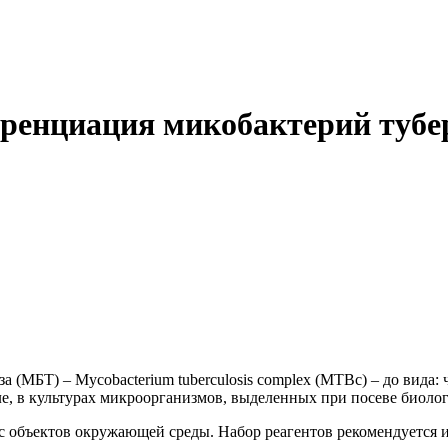
еренциация микобактерий тубе
МБТ) – Mycobacterium tuberculosis complex (MTВс) – до вида: че
е, в культурах микроорганизмов, выделенных при посеве биоло
с объектов окружающей среды. Набор реагентов рекомендуется 