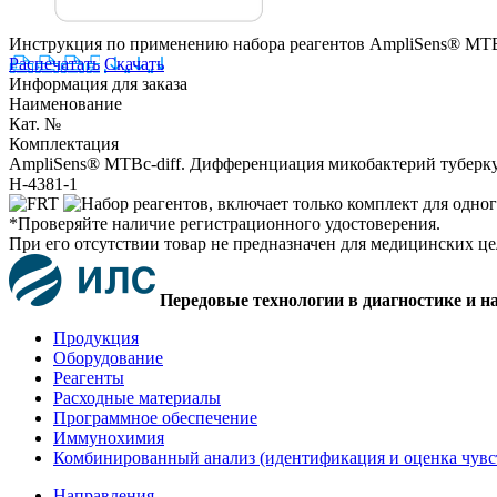
Инструкция по применению набора реагентов AmpliSens® MTB
Распечатать
Скачать
Информация для заказа
Наименование
Кат. №
Комплектация
AmpliSens® MTBc-diff. Дифференциация микобактерий туберку
H-4381-1
*Проверяйте наличие регистрационного удостоверения.
При его отсутствии товар не предназначен для медицинских ц
Передовые технологии в диагностике и н
Продукция
Оборудование
Реагенты
Расходные материалы
Программное обеспечение
Иммунохимия
Комбинированный анализ (идентификация и оценка чувс
Направления