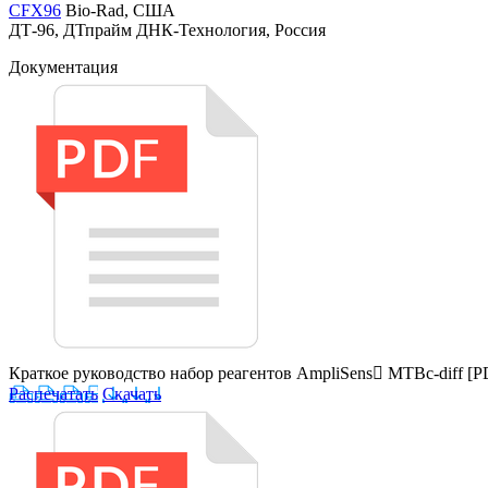
CFX96
Bio-Rad, США
ДТ-96, ДТпрайм ДНК-Технология, Россия
Документация
Краткое руководство набор реагентов AmpliSens MTBc-diff
[P
Распечатать
Скачать