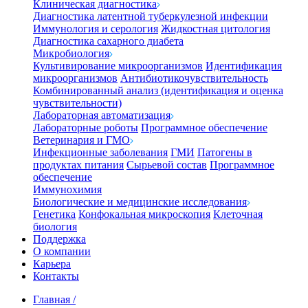
Клиническая диагностика
Диагностика латентной туберкулезной инфекции
Иммунология и серология
Жидкостная цитология
Диагностика сахарного диабета
Микробиология
Культивирование микроорганизмов
Идентификация
микроорганизмов
Антибиотикочувствительность
Комбинированный анализ (идентификация и оценка
чувствительности)
Лабораторная автоматизация
Лабораторные роботы
Программное обеспечение
Ветеринария и ГМО
Инфекционные заболевания
ГМИ
Патогены в
продуктах питания
Сырьевой состав
Программное
обеспечение
Иммунохимия
Биологические и медицинские исследования
Генетика
Конфокальная микроскопия
Клеточная
биология
Поддержка
О компании
Карьера
Контакты
Главная
/