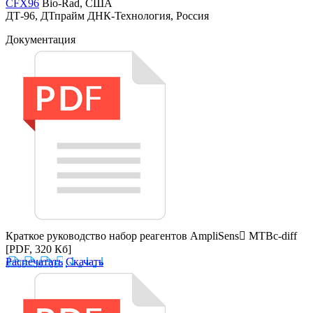
CFX96
Bio-Rad, США
ДТ-96, ДТпрайм ДНК-Технология, Россия
Документация
Краткое руководство набор реагентов AmpliSens MTBc-diff
[PDF, 320 Кб]
Распечатать
Скачать