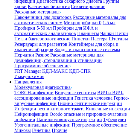
инфекции
Диагностика сахарного диабета
Группы
крови
Клеточная биология
Секвенирование
Расходные материалы
Наконечники для дозаторов
Расходные материалы для
автоматических систем
Микропробирки 0,1-5 мл
Пробирки 5-50 мл
Пробирки для ИФА и
автоматических анализаторов
Планшеты
Чашки Петри
Петли бактериологические
Пипетки Пастера
Штативы
Резервуары для реагентов
Контейнеры для сбора и
хранения образцов
Зонды и транспортные системы
Перчатки
Разное
Расходные материалы для
дезинфекции, стерилизации и утилизации
Программное обеспечение
FRT Manager
КДЛ-МАКС
КДЛ-СПК
Иммунохимия
Направления
Молекулярная диагностика
TORCH-инфекции
Вирусные гепатиты
ВИЧ и ВИЧ-
ассоциированные инфекции
Генетика человека
Герпес-
вирусные инфекции
Гнойно-септические инфекции
Инфекции респираторного тракта
Кишечные инфекции
Нейроинфекции
Особо опасные и природно-очаговые
инфекции
Папилломавирусные инфекции
Туберкулез
Урогенитальные инфекции
Программное обеспечение
Микозы
Генетика
Прочие