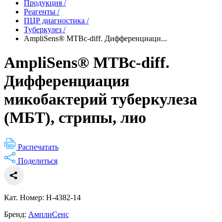
Продукция
/
Реагенты
/
ПЦР диагностика
/
Туберкулез
/
AmpliSens® MTBc-diff. Дифференциаци...
AmpliSens® MTBc-diff.
Дифференциация
микобактерий туберкулеза
(МБТ), стрипы, лио
Распечатать
Поделиться
Кат. Номер: H-4382-14
Бренд:
АмплиСенс