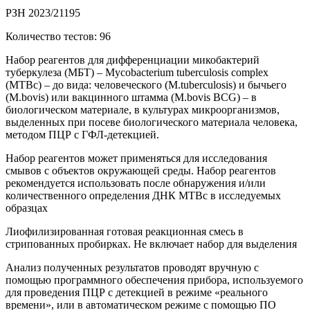
РЗН 2023/21195
Количество тестов: 96
Набор реагентов для дифференциации микобактерий
туберкулеза (МБТ) – Mycobacterium tuberculosis complex
(MTВс) – до вида: человеческого (M.tuberculosis) и бычьего
(M.bovis) или вакцинного штамма (M.bovis BCG) – в
биологическом материале, в культурах микроорганизмов,
выделенных при посеве биологического материала человека,
методом ПЦР с ГФЛ-детекцией.
Набор реагентов может применяться для исследования
смывов с объектов окружающей среды. Набор реагентов
рекомендуется использовать после обнаружения и/или
количественного определения ДНК MTВс в исследуемых
образцах
Лиофилизированная готовая реакционная смесь в
стрипованных пробирках. Не включает набор для выделения
Анализ полученных результатов проводят вручную с
помощью программного обеспечения прибора, используемого
для проведения ПЦР c детекцией в режиме «реального
времени», или в автоматическом режиме с помощью ПО