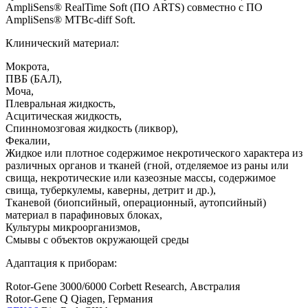
AmpliSens® RealTime Soft (ПО ARTS) совместно с ПО
AmpliSens® МТBc-diff Soft.
Клинический материал:
Мокрота,
ПВБ (БАЛ),
Моча,
Плевральная жидкость,
Асцитическая жидкость,
Спинномозговая жидкость (ликвор),
Фекалии,
Жидкое или плотное содержимое некротического характера из
различных органов и тканей (гной, отделяемое из раны или
свища, некротические или казеозные массы, содержимое
свища, туберкулемы, каверны, детрит и др.),
Тканевой (биопсийный, операционный, аутопсийный)
материал в парафиновых блоках,
Культуры микроорганизмов,
Смывы с объектов окружающей среды
Адаптация к приборам:
Rotor-Gene 3000/6000 Corbett Research, Австралия
Rotor-Gene Q Qiagen, Германия