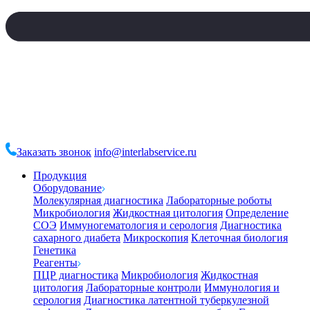
Заказать звонок
info@interlabservice.ru
Продукция
Оборудование
Молекулярная диагностика
Лабораторные роботы
Микробиология
Жидкостная цитология
Определение
СОЭ
Иммуногематология и серология
Диагностика
сахарного диабета
Микроскопия
Клеточная биология
Генетика
Реагенты
ПЦР диагностика
Микробиология
Жидкостная
цитология
Лабораторные контроли
Иммунология и
серология
Диагностика латентной туберкулезной