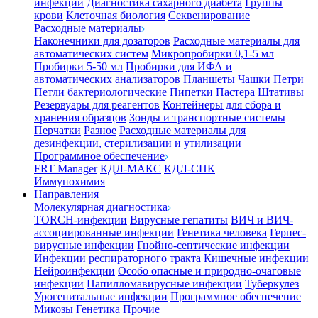
инфекции
Диагностика сахарного диабета
Группы
крови
Клеточная биология
Секвенирование
Расходные материалы
Наконечники для дозаторов
Расходные материалы для
автоматических систем
Микропробирки 0,1-5 мл
Пробирки 5-50 мл
Пробирки для ИФА и
автоматических анализаторов
Планшеты
Чашки Петри
Петли бактериологические
Пипетки Пастера
Штативы
Резервуары для реагентов
Контейнеры для сбора и
хранения образцов
Зонды и транспортные системы
Перчатки
Разное
Расходные материалы для
дезинфекции, стерилизации и утилизации
Программное обеспечение
FRT Manager
КДЛ-МАКС
КДЛ-СПК
Иммунохимия
Направления
Молекулярная диагностика
TORCH-инфекции
Вирусные гепатиты
ВИЧ и ВИЧ-
ассоциированные инфекции
Генетика человека
Герпес-
вирусные инфекции
Гнойно-септические инфекции
Инфекции респираторного тракта
Кишечные инфекции
Нейроинфекции
Особо опасные и природно-очаговые
инфекции
Папилломавирусные инфекции
Туберкулез
Урогенитальные инфекции
Программное обеспечение
Микозы
Генетика
Прочие