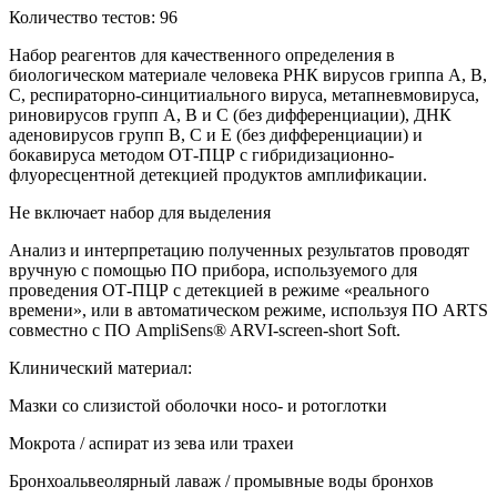
Количество тестов: 96
Набор реагентов для качественного определения в
биологическом материале человека РНК вирусов гриппа А, В,
С, респираторно-синцитиального вируса, метапневмовируса,
риновирусов групп А, В и С (без дифференциации), ДНК
аденовирусов групп B, C и E (без дифференциации) и
бокавируса методом ОТ-ПЦР с гибридизационно-
флуоресцентной детекцией продуктов амплификации.
Не включает набор для выделения
Анализ и интерпретацию полученных результатов проводят
вручную с помощью ПО прибора, используемого для
проведения ОТ-ПЦР c детекцией в режиме «реального
времени», или в автоматическом режиме, используя ПО ARTS
совместно с ПО AmpliSens® ARVI-screen-short Soft.
Клинический материал:
Мазки со слизистой оболочки носо- и ротоглотки
Мокрота / аспират из зева или трахеи
Бронхоальвеолярный лаваж / промывные воды бронхов