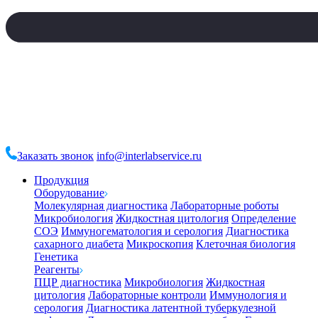
Заказать звонок
info@interlabservice.ru
Продукция
Оборудование
Молекулярная диагностика
Лабораторные роботы
Микробиология
Жидкостная цитология
Определение
СОЭ
Иммуногематология и серология
Диагностика
сахарного диабета
Микроскопия
Клеточная биология
Генетика
Реагенты
ПЦР диагностика
Микробиология
Жидкостная
цитология
Лабораторные контроли
Иммунология и
серология
Диагностика латентной туберкулезной