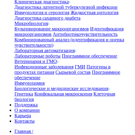
Клиническая диагностика
Диагностика латентной туберкулезной инфекции
Иммунология и серология
Жидкостная цитология
Диагностика сахарного диабета
Микробиология
Культивирование микроорганизмов
Идентификация
микроорганизмов
Антибиотикочувствительность
Комбинированный анализ (идентификация и оценка
чувствительности)
Лабораторная автоматизация
Лабораторные роботы
Программное обеспечение
Ветеринария и ГМО
Инфекционные заболевания
ГМИ
Патогены в
продуктах питания
Сырьевой состав
Программное
обеспечение
Иммунохимия
Биологические и медицинские исследования
Генетика
Конфокальная микроскопия
Клеточная
биология
Поддержка
О компании
Карьера
Контакты
Главная
/