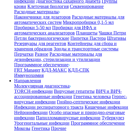
инфекции
Диагностика сахарного диабета
Группы
крови
Клеточная биология
Секвенирование
Расходные материалы
Наконечники для дозаторов
Расходные материалы для
автоматических систем
Микропробирки 0,1-5 мл
Пробирки 5-50 мл
Пробирки для ИФА и
автоматических анализаторов
Планшеты
Чашки Петри
Петли бактериологические
Пипетки Пастера
Штативы
Резервуары для реагентов
Контейнеры для сбора и
хранения образцов
Зонды и транспортные системы
Перчатки
Разное
Расходные материалы для
дезинфекции, стерилизации и утилизации
Программное обеспечение
FRT Manager
КДЛ-МАКС
КДЛ-СПК
Иммунохимия
Направления
Молекулярная диагностика
TORCH-инфекции
Вирусные гепатиты
ВИЧ и ВИЧ-
ассоциированные инфекции
Генетика человека
Герпес-
вирусные инфекции
Гнойно-септические инфекции
Инфекции респираторного тракта
Кишечные инфекции
Нейроинфекции
Особо опасные и природно-очаговые
инфекции
Папилломавирусные инфекции
Туберкулез
Урогенитальные инфекции
Программное обеспечение
Микозы
Генетика
Прочие