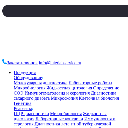
Заказать звонок
info@interlabservice.ru
Продукция
Оборудование
Молекулярная диагностика
Лабораторные роботы
Микробиология
Жидкостная цитология
Определение
СОЭ
Иммуногематология и серология
Диагностика
сахарного диабета
Микроскопия
Клеточная биология
Генетика
Реагенты
ПЦР диагностика
Микробиология
Жидкостная
цитология
Лабораторные контроли
Иммунология и
серология
Диагностика латентной туберкулезной