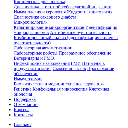
Клиническая диагностика
Диагностика латентной туберкулезной инфекции
Иммунология и серология
Жидкостная цитология
Диагностика сахарного диабета
Микробиология
Культивирование микроорганизмов
Идентификация
микроорганизмов
Антибиотикочувствительность
Комбинированный анализ (идентификация и оценка
чувствительности)
Лабораторная автоматизация
Лабораторные роботы
Программное обеспечение
Ветеринария и ГМО
Инфекционные заболевания
ГМИ
Патогены в
продуктах питания
Сырьевой состав
Программное
обеспечение
Иммунохимия
Биологические и медицинские исследования
Генетика
Конфокальная микроскопия
Клеточная
биология
Поддержка
О компании
Карьера
Контакты
Главная
/