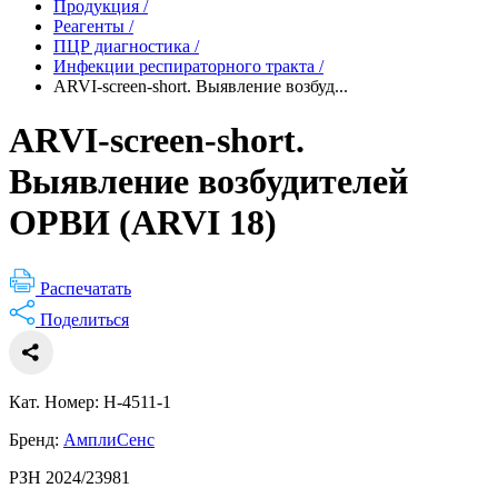
Продукция
/
Реагенты
/
ПЦР диагностика
/
Инфекции респираторного тракта
/
ARVI-screen-short. Выявление возбуд...
ARVI-screen-short.
Выявление возбудителей
ОРВИ (ARVI 18)
Распечатать
Поделиться
Кат. Номер: Н-4511-1
Бренд:
АмплиСенс
РЗН 2024/23981