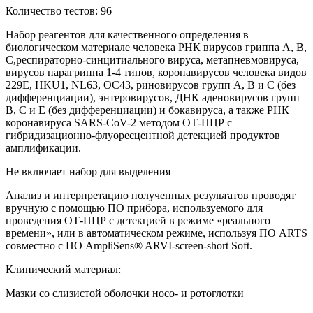
Количество тестов: 96
Набор реагентов для качественного определения в
биологическом материале человека РНК вирусов гриппа А, В,
С,респираторно-синцитиального вируса, метапневмовируса,
вирусов парагриппа 1-4 типов, коронавирусов человека видов
229E, HKU1, NL63, OC43, риновирусов групп А, В и С (без
дифференциации), энтеровирусов, ДНК аденовирусов групп
B, C и E (без дифференциации) и бокавируса, а также РНК
коронавируса SARS-CoV-2 методом ОТ-ПЦР с
гибридизационно-флуоресцентной детекцией продуктов
амплификации.
Не включает набор для выделения
Анализ и интерпретацию полученных результатов проводят
вручную с помощью ПО прибора, используемого для
проведения ОТ-ПЦР c детекцией в режиме «реального
времени», или в автоматическом режиме, используя ПО ARTS
совместно с ПО AmpliSens® ARVI-screen-short Soft.
Клинический материал:
Мазки со слизистой оболочки носо- и ротоглотки