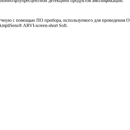
ционно-флуоресцентной детекцией продуктов амплификации.
учную с помощью ПО прибора, используемого для проведения ОТ
pliSens® ARVI-screen-short Soft.