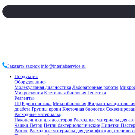
Заказать звонок
info@interlabservice.ru
Продукция
Оборудование
Молекулярная диагностика
Лабораторные роботы
Микро
Микроскопия
Клеточная биология
Генетика
Реагенты
ПЦР диагностика
Микробиология
Жидкостная цитологи
диабета
Группы крови
Клеточная биология
Секвенирова
Расходные материалы
Наконечники для дозаторов
Расходные материалы для ав
Чашки Петри
Петли бактериологические
Пипетки Пастер
Разное
Расходные материалы для дезинфекции, стерилиз