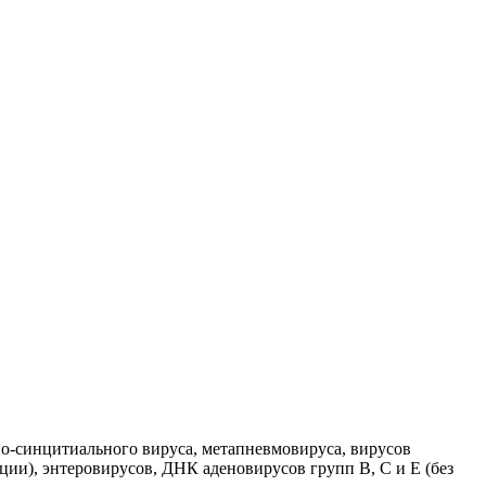
но-синцитиального вируса, метапневмовируса, вирусов
ции), энтеровирусов, ДНК аденовирусов групп B, C и E (без