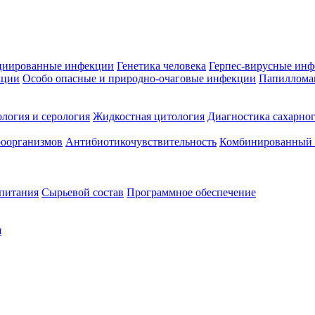
циированные инфекции
Генетика человека
Герпес-вирусные ин
кции
Особо опасные и природно-очаговые инфекции
Папиллома
логия и серология
Жидкостная цитология
Диагностика сахарног
оорганизмов
Антибиотикочувствительность
Комбинированный а
 питания
Сырьевой состав
Программное обеспечение
я