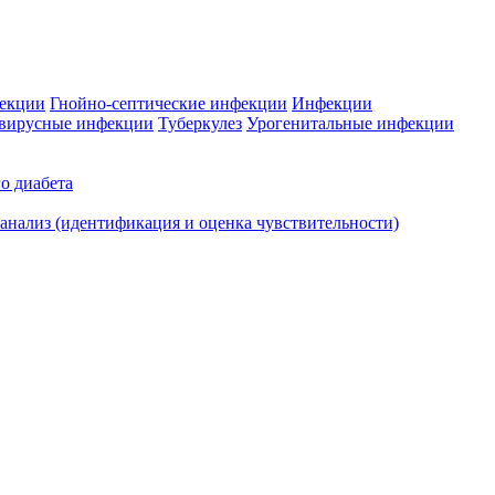
фекции
Гнойно-септические инфекции
Инфекции
вирусные инфекции
Туберкулез
Урогенитальные инфекции
о диабета
нализ (идентификация и оценка чувствительности)