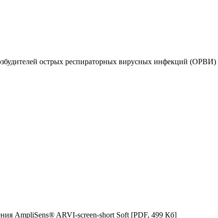
збудителей острых респираторных вирусных инфекций (ОРВИ) ч
ия AmpliSens® ARVI-screen-short Soft
[PDF, 499 Кб]