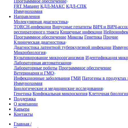
Программное обеспечение
FRT Manager
КДЛ-МАКС
КДЛ-СПК
Иммунохимия
Направления
Молекулярная диагностика
TORCH-инфекции
Вирусные гепатиты
ВИЧ и ВИЧ-ассо
респираторного тракта
Кишечные инфекции
Нейроинфе
Программное обеспечение
Микозы
Генетика
Прочие
Клиническая диагностика
Диагностика латентной туберкулезной инфекции
Иммуно
Микробиология
Культивирование микроорганизмов
Идентификация микр
Лабораторная автоматизация
Лабораторные роботы
Программное обеспечение
Ветеринария и ГМО
Инфекционные заболевания
ГМИ
Патогены в продуктах
Иммунохимия
Биологические и медицинские исследования
Генетика
Конфокальная микроскопия
Клеточная биологи
Поддержка
О компании
Карьера
Контакты
Главная
/