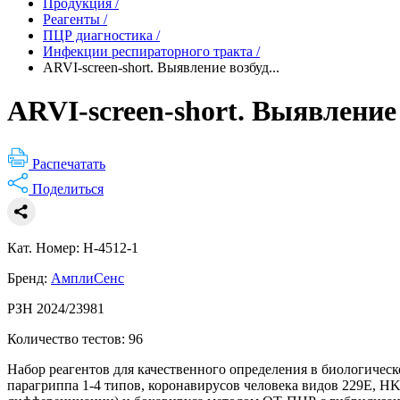
Продукция
/
Реагенты
/
ПЦР диагностика
/
Инфекции респираторного тракта
/
ARVI-screen-short. Выявление возбуд...
ARVI-screen-short. Выявлени
Распечатать
Поделиться
Кат. Номер: H-4512-1
Бренд:
АмплиСенс
РЗН 2024/23981
Количество тестов: 96
Набор реагентов для качественного определения в биологичес
парагриппа 1-4 типов, коронавирусов человека видов 229E, H