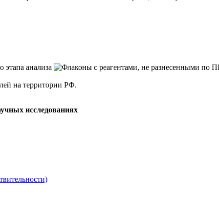
елей на территории РФ.
аучных исследованиях
твительности)