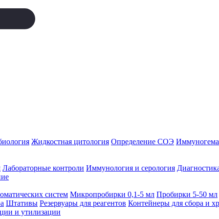
биология
Жидкостная цитология
Определение СОЭ
Иммуногемат
я
Лабораторные контроли
Иммунология и серология
Диагностика
ние
томатических систем
Микропробирки 0,1-5 мл
Пробирки 5-50 мл
а
Штативы
Резервуары для реагентов
Контейнеры для сбора и х
ации и утилизации