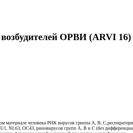
е возбудителей ОРВИ (ARVI 16)
ком материале человека РНК вирусов гриппа А, В, С,респиратор
KU1, NL63, OC43, риновирусов групп А, В и С (без дифференциа