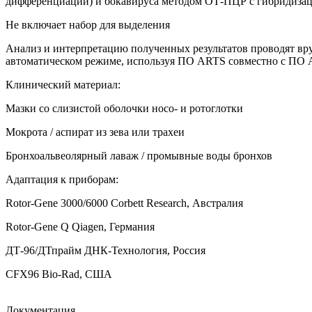
дифференциации) и бокавируса методом ОТ-ПЦР с гибридиза
Не включает набор для выделения
Анализ и интерпретацию полученных результатов проводят вр
автоматическом режиме, используя ПО ARTS совместно с ПО Am
Клинический материал:
Мазки со слизистой оболочки носо- и ротоглотки
Мокрота / аспират из зева или трахеи
Бронхоальвеолярный лаваж / промывные воды бронхов
Адаптация к приборам:
Rotor-Gene 3000/6000 Corbett Research, Австралия
Rotor-Gene Q Qiagen, Германия
ДТ‑96/ДТпрайм ДНК-Технология, Россия
CFX96 Bio-Rad, США
Документация