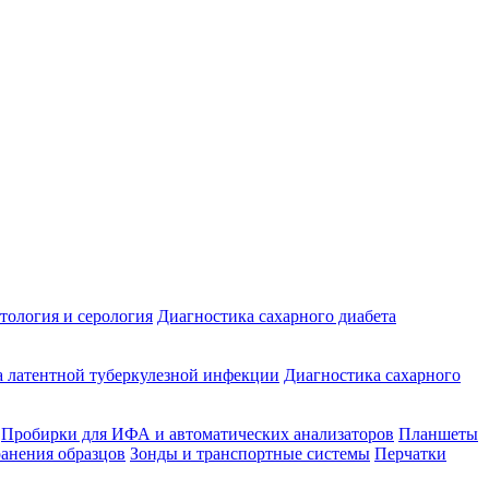
ология и серология
Диагностика сахарного диабета
 латентной туберкулезной инфекции
Диагностика сахарного
Пробирки для ИФА и автоматических анализаторов
Планшеты
ранения образцов
Зонды и транспортные системы
Перчатки