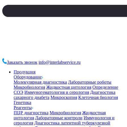
Заказать звонок
info@interlabservice.ru
Продукция
Оборудование
Молекулярная диагностика
Лабораторные роботы
Микробиология
Жидкостная цитология
Определение
СОЭ
Иммуногематология и серология
Диагностика
сахарного диабета
Микроскопия
Клеточная биология
Генетика
Реагенты
ПЦР диагностика
Микробиология
Жидкостная
цитология
Лабораторные контроли
Иммунология и
серология
Диагностика латентной туберкулезной