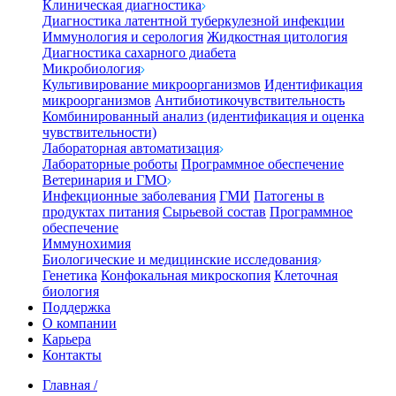
Клиническая диагностика
Диагностика латентной туберкулезной инфекции
Иммунология и серология
Жидкостная цитология
Диагностика сахарного диабета
Микробиология
Культивирование микроорганизмов
Идентификация
микроорганизмов
Антибиотикочувствительность
Комбинированный анализ (идентификация и оценка
чувствительности)
Лабораторная автоматизация
Лабораторные роботы
Программное обеспечение
Ветеринария и ГМО
Инфекционные заболевания
ГМИ
Патогены в
продуктах питания
Сырьевой состав
Программное
обеспечение
Иммунохимия
Биологические и медицинские исследования
Генетика
Конфокальная микроскопия
Клеточная
биология
Поддержка
О компании
Карьера
Контакты
Главная
/