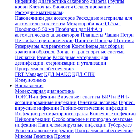
инфекции
Диагностика сахарного диабета
Группы
крови
Клеточная биология
Секвенирование
Расходные материалы
Наконечники для дозаторов
Расходные материалы для
автоматических систем
Микропробирки 0,1-5 мл
Пробирки 5-50 мл
Пробирки для ИФА и
автоматических анализаторов
Планшеты
Чашки Петри
Петли бактериологические
Пипетки Пастера
Штативы
Резервуары для реагентов
Контейнеры для сбора и
хранения образцов
Зонды и транспортные системы
Перчатки
Разное
Расходные материалы для
дезинфекции, стерилизации и утилизации
Программное обеспечение
FRT Manager
КДЛ-МАКС
КДЛ-СПК
Иммунохимия
Направления
Молекулярная диагностика
TORCH-инфекции
Вирусные гепатиты
ВИЧ и ВИЧ-
ассоциированные инфекции
Генетика человека
Герпес-
вирусные инфекции
Гнойно-септические инфекции
Инфекции респираторного тракта
Кишечные инфекции
Нейроинфекции
Особо опасные и природно-очаговые
инфекции
Папилломавирусные инфекции
Туберкулез
Урогенитальные инфекции
Программное обеспечение
Микозы
Генетика
Прочие