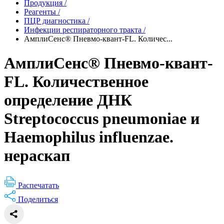
Продукция
/
Реагенты
/
ПЦР диагностика
/
Инфекции респираторного тракта
/
АмплиСенс® Пневмо-квант-FL. Количес...
АмплиСенс® Пневмо-квант-
FL. Количественное
определение ДНК
Streptococcus pneumoniae и
Haemophilus influenzae.
нераскап
Распечатать
Поделиться