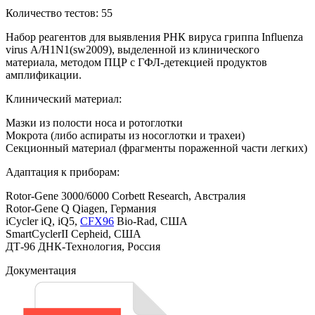
Количество тестов: 55
Набор реагентов для выявления РНК вируса гриппа Influenza
virus А/H1N1(sw2009), выделенной из клинического
материала, методом ПЦР с ГФЛ-детекцией продуктов
амплификации.
Клинический материал:
Мазки из полости носа и ротоглотки
Мокрота (либо аспираты из носоглотки и трахеи)
Секционный материал (фрагменты пораженной части легких)
Адаптация к приборам:
Rotor-Gene 3000/6000 Corbett Research, Австралия
Rotor-Gene Q Qiagen, Германия
iCycler iQ, iQ5,
CFX96
Bio-Rad, США
SmartCyclerII Cepheid, США
ДТ‑96 ДНК-Технология, Россия
Документация