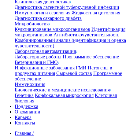
Клиническая диагностика
Диагностика латентной туберкулезной инфекции
Иммунология и серология
Жидкостная цитология
Диагностика сахарного диабета
Микробиология
Культивирование микроорганизмов
Идентификация
микроорганизмов
Антибиотикочувствительность
Комбинированный анализ (идентификация и оценка
чувствительности)
Лабораторная автоматизация
Лабораторные роботы
Программное обеспечение
Ветеринария и ГМО
Инфекционные заболевания
ГМИ
Патогены в
продуктах питания
Сырьевой состав
Программное
обеспечение
Иммунохимия
Биологические и медицинские исследования
Генетика
Конфокальная микроскопия
Клеточная
биология
Поддержка
О компании
Карьера
Контакты
Главная
/