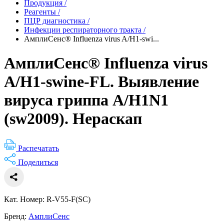
Продукция
/
Реагенты
/
ПЦР диагностика
/
Инфекции респираторного тракта
/
АмплиСенс® Influenza virus A/H1-swi...
АмплиСенс® Influenza virus
A/H1-swine-FL. Выявление
вируса гриппа A/H1N1
(sw2009). Нераскап
Распечатать
Поделиться
Кат. Номер: R-V55-F(SC)
Бренд:
АмплиСенс