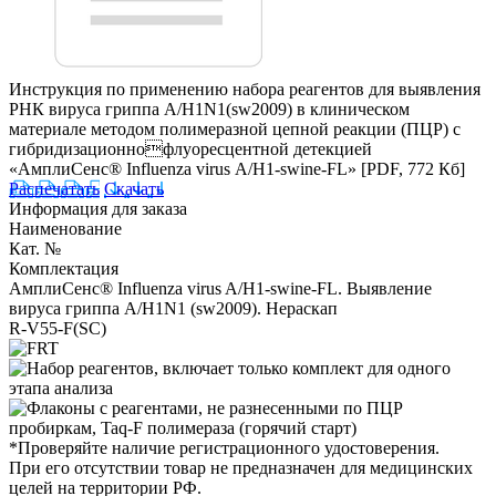
Инструкция по применению набора реагентов для выявления
РНК вируса гриппа А/H1N1(sw2009) в клиническом
материале методом полимеразной цепной реакции (ПЦР) с
гибридизационнофлуоресцентной детекцией
«АмплиСенс® Influenza virus А/H1-swine-FL»
[PDF, 772 Кб]
Распечатать
Скачать
Информация для заказа
Наименование
Кат. №
Комплектация
АмплиСенс® Influenza virus A/H1-swine-FL. Выявление
вируса гриппа A/H1N1 (sw2009). Нераскап
R-V55-F(SC)
*Проверяйте наличие регистрационного удостоверения.
При его отсутствии товар не предназначен для медицинских
целей на территории РФ.