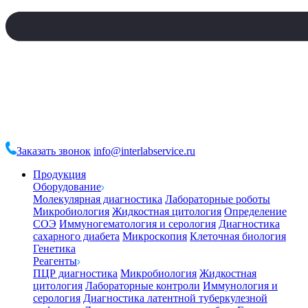
Заказать звонок
info@interlabservice.ru
Продукция
Оборудование
Молекулярная диагностика
Лабораторные роботы
Микробиология
Жидкостная цитология
Определение
СОЭ
Иммуногематология и серология
Диагностика
сахарного диабета
Микроскопия
Клеточная биология
Генетика
Реагенты
ПЦР диагностика
Микробиология
Жидкостная
цитология
Лабораторные контроли
Иммунология и
серология
Диагностика латентной туберкулезной