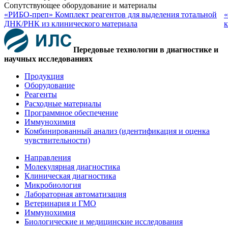
Сопутствующее оборудование и материалы
«РИБО-преп» Комплект реагентов для выделения тотальной
«
ДНК/РНК из клинического материала
к
Передовые технологии в диагностике и
научных исследованиях
Продукция
Оборудование
Реагенты
Расходные материалы
Программное обеспечение
Иммунохимия
Комбинированный анализ (идентификация и оценка
чувствительности)
Направления
Молекулярная диагностика
Клиническая диагностика
Микробиология
Лабораторная автоматизация
Ветеринария и ГМО
Иммунохимия
Биологические и медицинские исследования