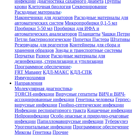
инфекции
Диагностика сахарного диабета
Группы
крови
Клеточная биология
Секвенирование
Расходные материалы
Наконечники для дозаторов
Расходные материалы для
автоматических систем
Микропробирки 0,1-5 мл
Пробирки 5-50 мл
Пробирки для ИФА и
автоматических анализаторов
Планшеты
Чашки Петри
Петли бактериологические
Пипетки Пастера
Штативы
Резервуары для реагентов
Контейнеры для сбора и
хранения образцов
Зонды и транспортные системы
Перчатки
Разное
Расходные материалы для
дезинфекции, стерилизации и утилизации
Программное обеспечение
FRT Manager
КДЛ-МАКС
КДЛ-СПК
Иммунохимия
Направления
Молекулярная диагностика
TORCH-инфекции
Вирусные гепатиты
ВИЧ и ВИЧ-
ассоциированные инфекции
Генетика человека
Герпес-
вирусные инфекции
Гнойно-септические инфекции
Инфекции респираторного тракта
Кишечные инфекции
Нейроинфекции
Особо опасные и природно-очаговые
инфекции
Папилломавирусные инфекции
Туберкулез
Урогенитальные инфекции
Программное обеспечение
Микозы
Генетика
Прочие