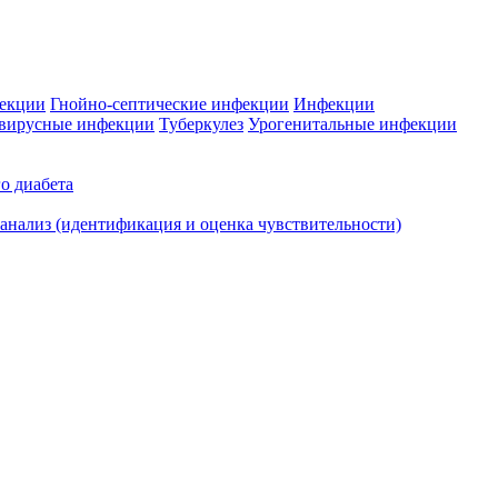
фекции
Гнойно-септические инфекции
Инфекции
вирусные инфекции
Туберкулез
Урогенитальные инфекции
о диабета
нализ (идентификация и оценка чувствительности)