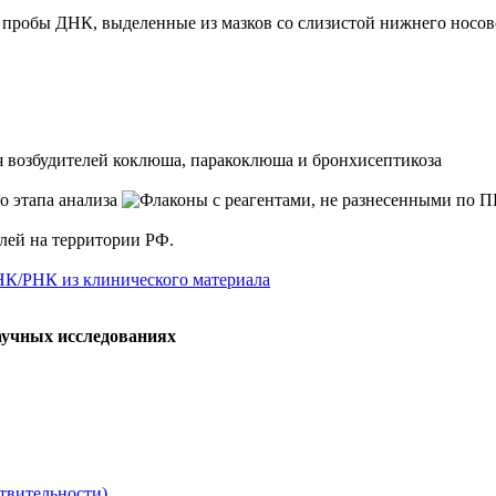
робы ДНК, выделенные из мазков со слизистой нижнего носового
я возбудителей коклюша, паракоклюша и бронхисептикоза
елей на территории РФ.
НК/РНК из клинического материала
аучных исследованиях
твительности)