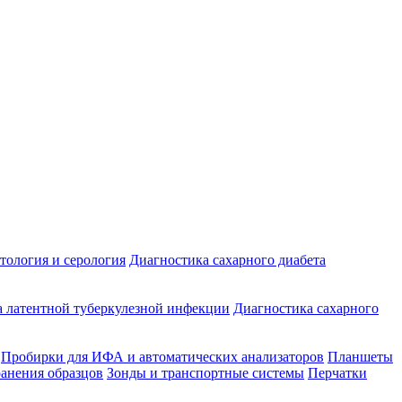
ология и серология
Диагностика сахарного диабета
 латентной туберкулезной инфекции
Диагностика сахарного
Пробирки для ИФА и автоматических анализаторов
Планшеты
ранения образцов
Зонды и транспортные системы
Перчатки