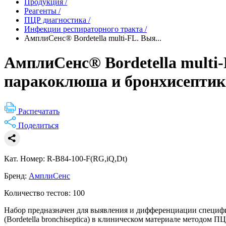
Продукция
/
Реагенты
/
ПЦР диагностика
/
Инфекции респираторного тракта
/
АмплиСенс® Bordetella multi-FL. Выя...
АмплиСенс® Bordetella multi
паракоклюша и бронхисептик
Распечатать
Поделиться
Кат. Номер: R-B84-100-F(RG,iQ,Dt)
Бренд:
АмплиСенс
Количество тестов: 100
Набор предназначен для выявления и дифференциации специфичес
(Bordetella bronchiseptica) в клиническом материале методом