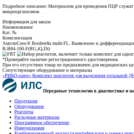
Подробное описание: Материалом для проведения ПЦР служат п
микроорганизмов.
Информация для заказа
Наименование
Кат. №
Комплектация
АмплиСенс® Bordetella multi-FL. Выявление и дифференциаци
R-B84-100-F(RG,iQ,Dt)
*Проверяйте наличие регистрационного удостоверения.
При его отсутствии товар не предназначен для медицинских ц
Сопутствующее оборудование и материалы
«РИБО-преп» Комплект реагентов для выделения тотальной Д
Передовые технологии в диагностике и н
Продукция
Оборудование
Реагенты
Расходные материалы
Программное обеспечение
Иммунохимия
Комбинированный анализ (идентификация и оценка чувс