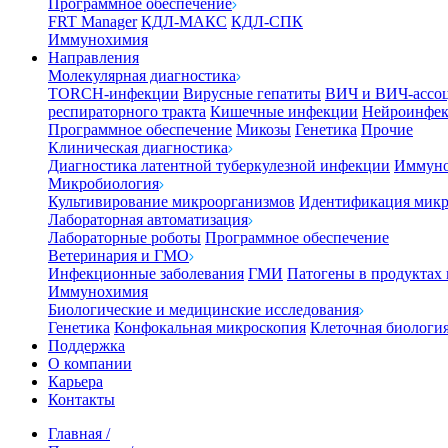
Программное обеспечение
FRT Manager
КДЛ-МАКС
КДЛ-СПК
Иммунохимия
Направления
Молекулярная диагностика
TORCH-инфекции
Вирусные гепатиты
ВИЧ и ВИЧ-ассо
респираторного тракта
Кишечные инфекции
Нейроинфе
Программное обеспечение
Микозы
Генетика
Прочие
Клиническая диагностика
Диагностика латентной туберкулезной инфекции
Иммуно
Микробиология
Культивирование микроорганизмов
Идентификация микр
Лабораторная автоматизация
Лабораторные роботы
Программное обеспечение
Ветеринария и ГМО
Инфекционные заболевания
ГМИ
Патогены в продуктах
Иммунохимия
Биологические и медицинские исследования
Генетика
Конфокальная микроскопия
Клеточная биологи
Поддержка
О компании
Карьера
Контакты
Главная
/