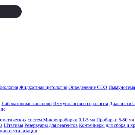
биология
Жидкостная цитология
Определение СОЭ
Иммуногемат
я
Лабораторные контроли
Иммунология и серология
Диагностика
ние
томатических систем
Микропробирки 0,1-5 мл
Пробирки 5-50 мл
а
Штативы
Резервуары для реагентов
Контейнеры для сбора и х
ации и утилизации