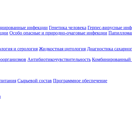
циированные инфекции
Генетика человека
Герпес-вирусные ин
кции
Особо опасные и природно-очаговые инфекции
Папиллома
логия и серология
Жидкостная цитология
Диагностика сахарног
оорганизмов
Антибиотикочувствительность
Комбинированный а
 питания
Сырьевой состав
Программное обеспечение
я