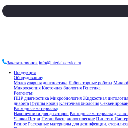
Заказать звонок
info@interlabservice.ru
Продукция
Оборудование
Молекулярная диагностика
Лабораторные роботы
Микро
Микроскопия
Клеточная биология
Генетика
Реагенты
ПЦР диагностика
Микробиология
Жидкостная цитологи
диабета
Группы крови
Клеточная биология
Секвенирова
Расходные материалы
Наконечники для дозаторов
Расходные материалы для ав
Чашки Петри
Петли бактериологические
Пипетки Пастер
Разное
Расходные материалы для дезинфекции, стерилиз