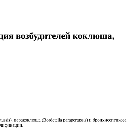
ция возбудителей коклюша,
is), паракоклюша (Bordetella parapertussis) и бронхисептикоза
плификации.