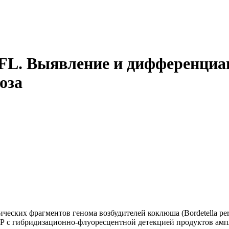
-FL. Выявление и дифференциа
оза
ких фрагментов генома возбудителей коклюша (Bordetella pertuss
 ПЦР с гибридизационно-флуоресцентной детекцией продуктов ам