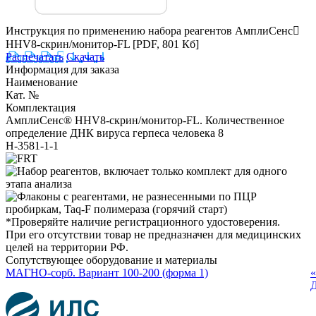
Инструкция по применению набора реагентов АмплиСенс
HHV8-скрин/монитор-FL
[PDF, 801 Кб]
Распечатать
Скачать
Информация для заказа
Наименование
Кат. №
Комплектация
АмплиСенс® HHV8-скрин/монитор-FL. Количественное
определение ДНК вируса герпеса человека 8
H-3581-1-1
*Проверяйте наличие регистрационного удостоверения.
При его отсутствии товар не предназначен для медицинских
целей на территории РФ.
Сопутствующее оборудование и материалы
МАГНО-сорб. Вариант 100-200 (форма 1)
«
Д