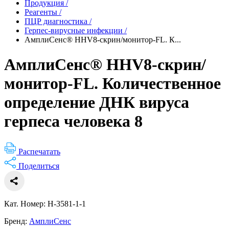
Продукция
/
Реагенты
/
ПЦР диагностика
/
Герпес-вирусные инфекции
/
АмплиСенс® HHV8-скрин/монитор-FL. К...
АмплиСенс® HHV8-скрин/
монитор-FL. Количественное
определение ДНК вируса
герпеса человека 8
Распечатать
Поделиться
Кат. Номер: H-3581-1-1
Бренд:
АмплиСенс