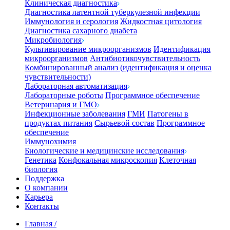
Клиническая диагностика
Диагностика латентной туберкулезной инфекции
Иммунология и серология
Жидкостная цитология
Диагностика сахарного диабета
Микробиология
Культивирование микроорганизмов
Идентификация
микроорганизмов
Антибиотикочувствительность
Комбинированный анализ (идентификация и оценка
чувствительности)
Лабораторная автоматизация
Лабораторные роботы
Программное обеспечение
Ветеринария и ГМО
Инфекционные заболевания
ГМИ
Патогены в
продуктах питания
Сырьевой состав
Программное
обеспечение
Иммунохимия
Биологические и медицинские исследования
Генетика
Конфокальная микроскопия
Клеточная
биология
Поддержка
О компании
Карьера
Контакты
Главная
/