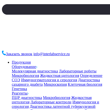
Заказать звонок
info@interlabservice.ru
Продукция
Оборудование
Молекулярная диагностика
Лабораторные роботы
Микробиология
Жидкостная цитология
Определение
СОЭ
Иммуногематология и серология
Диагностика
сахарного диабета
Микроскопия
Клеточная биология
Генетика
Реагенты
ПЦР диагностика
Микробиология
Жидкостная
цитология
Лабораторные контроли
Иммунология и
серология
Диагностика латентной туберкулезной