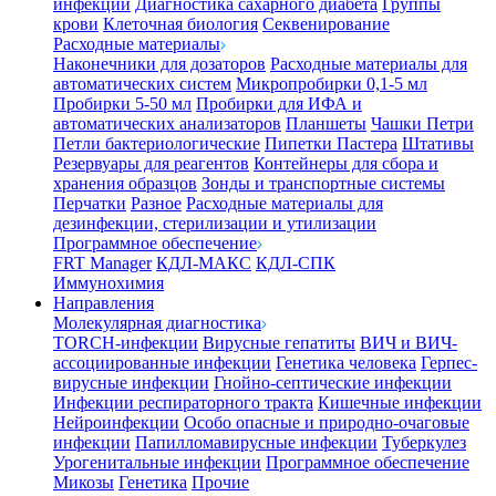
инфекции
Диагностика сахарного диабета
Группы
крови
Клеточная биология
Секвенирование
Расходные материалы
Наконечники для дозаторов
Расходные материалы для
автоматических систем
Микропробирки 0,1-5 мл
Пробирки 5-50 мл
Пробирки для ИФА и
автоматических анализаторов
Планшеты
Чашки Петри
Петли бактериологические
Пипетки Пастера
Штативы
Резервуары для реагентов
Контейнеры для сбора и
хранения образцов
Зонды и транспортные системы
Перчатки
Разное
Расходные материалы для
дезинфекции, стерилизации и утилизации
Программное обеспечение
FRT Manager
КДЛ-МАКС
КДЛ-СПК
Иммунохимия
Направления
Молекулярная диагностика
TORCH-инфекции
Вирусные гепатиты
ВИЧ и ВИЧ-
ассоциированные инфекции
Генетика человека
Герпес-
вирусные инфекции
Гнойно-септические инфекции
Инфекции респираторного тракта
Кишечные инфекции
Нейроинфекции
Особо опасные и природно-очаговые
инфекции
Папилломавирусные инфекции
Туберкулез
Урогенитальные инфекции
Программное обеспечение
Микозы
Генетика
Прочие