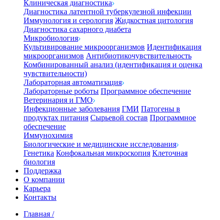
Клиническая диагностика
Диагностика латентной туберкулезной инфекции
Иммунология и серология
Жидкостная цитология
Диагностика сахарного диабета
Микробиология
Культивирование микроорганизмов
Идентификация
микроорганизмов
Антибиотикочувствительность
Комбинированный анализ (идентификация и оценка
чувствительности)
Лабораторная автоматизация
Лабораторные роботы
Программное обеспечение
Ветеринария и ГМО
Инфекционные заболевания
ГМИ
Патогены в
продуктах питания
Сырьевой состав
Программное
обеспечение
Иммунохимия
Биологические и медицинские исследования
Генетика
Конфокальная микроскопия
Клеточная
биология
Поддержка
О компании
Карьера
Контакты
Главная
/