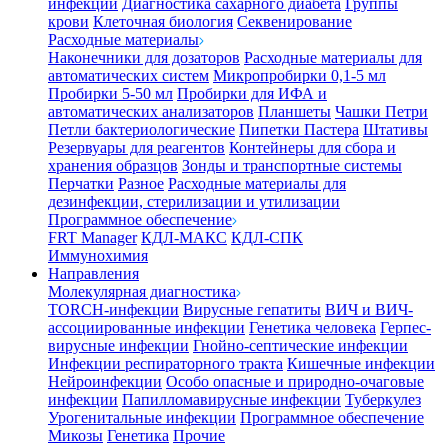
инфекции
Диагностика сахарного диабета
Группы
крови
Клеточная биология
Секвенирование
Расходные материалы
Наконечники для дозаторов
Расходные материалы для
автоматических систем
Микропробирки 0,1-5 мл
Пробирки 5-50 мл
Пробирки для ИФА и
автоматических анализаторов
Планшеты
Чашки Петри
Петли бактериологические
Пипетки Пастера
Штативы
Резервуары для реагентов
Контейнеры для сбора и
хранения образцов
Зонды и транспортные системы
Перчатки
Разное
Расходные материалы для
дезинфекции, стерилизации и утилизации
Программное обеспечение
FRT Manager
КДЛ-МАКС
КДЛ-СПК
Иммунохимия
Направления
Молекулярная диагностика
TORCH-инфекции
Вирусные гепатиты
ВИЧ и ВИЧ-
ассоциированные инфекции
Генетика человека
Герпес-
вирусные инфекции
Гнойно-септические инфекции
Инфекции респираторного тракта
Кишечные инфекции
Нейроинфекции
Особо опасные и природно-очаговые
инфекции
Папилломавирусные инфекции
Туберкулез
Урогенитальные инфекции
Программное обеспечение
Микозы
Генетика
Прочие