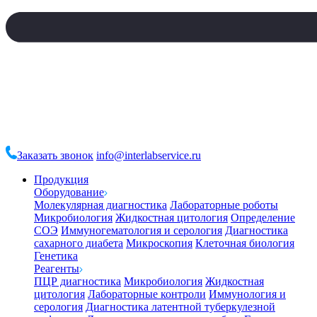
Заказать звонок
info@interlabservice.ru
Продукция
Оборудование
Молекулярная диагностика
Лабораторные роботы
Микробиология
Жидкостная цитология
Определение
СОЭ
Иммуногематология и серология
Диагностика
сахарного диабета
Микроскопия
Клеточная биология
Генетика
Реагенты
ПЦР диагностика
Микробиология
Жидкостная
цитология
Лабораторные контроли
Иммунология и
серология
Диагностика латентной туберкулезной