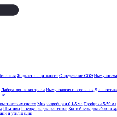
биология
Жидкостная цитология
Определение СОЭ
Иммуногемат
я
Лабораторные контроли
Иммунология и серология
Диагностика
ние
томатических систем
Микропробирки 0,1-5 мл
Пробирки 5-50 мл
а
Штативы
Резервуары для реагентов
Контейнеры для сбора и х
ации и утилизации