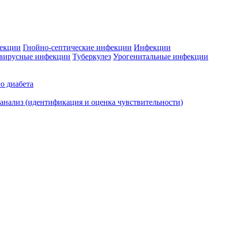
фекции
Гнойно-септические инфекции
Инфекции
вирусные инфекции
Туберкулез
Урогенитальные инфекции
о диабета
нализ (идентификация и оценка чувствительности)