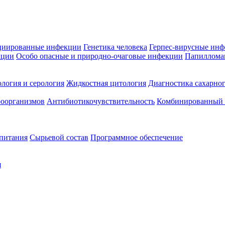
циированные инфекции
Генетика человека
Герпес-вирусные ин
кции
Особо опасные и природно-очаговые инфекции
Папиллома
логия и серология
Жидкостная цитология
Диагностика сахарног
оорганизмов
Антибиотикочувствительность
Комбинированный а
 питания
Сырьевой состав
Программное обеспечение
я