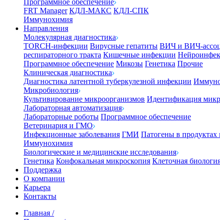
Программное обеспечение
FRT Manager
КДЛ-МАКС
КДЛ-СПК
Иммунохимия
Направления
Молекулярная диагностика
TORCH-инфекции
Вирусные гепатиты
ВИЧ и ВИЧ-ассо
респираторного тракта
Кишечные инфекции
Нейроинфе
Программное обеспечение
Микозы
Генетика
Прочие
Клиническая диагностика
Диагностика латентной туберкулезной инфекции
Иммуно
Микробиология
Культивирование микроорганизмов
Идентификация микр
Лабораторная автоматизация
Лабораторные роботы
Программное обеспечение
Ветеринария и ГМО
Инфекционные заболевания
ГМИ
Патогены в продуктах
Иммунохимия
Биологические и медицинские исследования
Генетика
Конфокальная микроскопия
Клеточная биологи
Поддержка
О компании
Карьера
Контакты
Главная
/