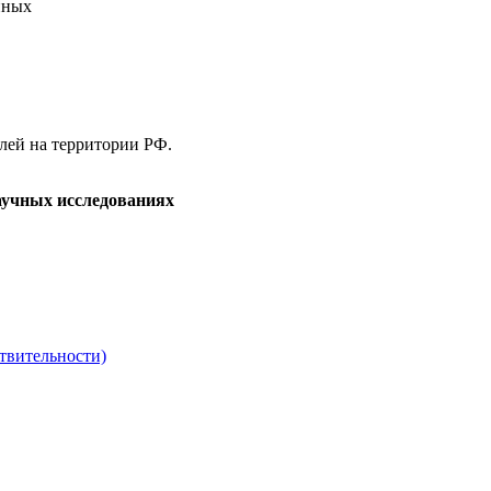
нных
елей на территории РФ.
аучных исследованиях
твительности)