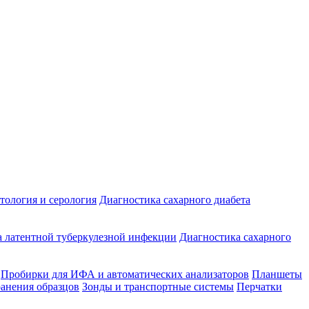
ология и серология
Диагностика сахарного диабета
 латентной туберкулезной инфекции
Диагностика сахарного
Пробирки для ИФА и автоматических анализаторов
Планшеты
ранения образцов
Зонды и транспортные системы
Перчатки