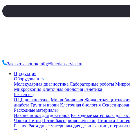
Заказать звонок
info@interlabservice.ru
Продукция
Оборудование
Молекулярная диагностика
Лабораторные роботы
Микро
Микроскопия
Клеточная биология
Генетика
Реагенты
ПЦР диагностика
Микробиология
Жидкостная цитологи
диабета
Группы крови
Клеточная биология
Секвенирова
Расходные материалы
Наконечники для дозаторов
Расходные материалы для ав
Чашки Петри
Петли бактериологические
Пипетки Пастер
Разное
Расходные материалы для дезинфекции, стерилиз