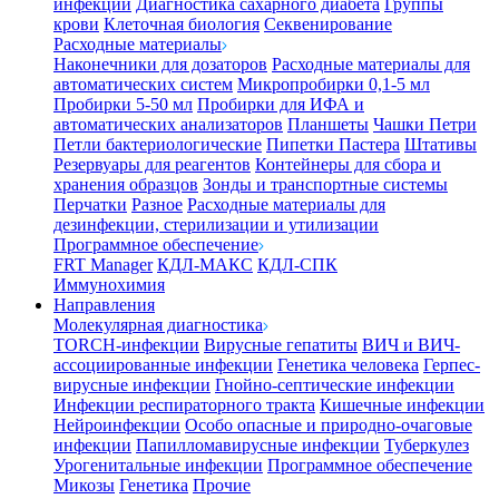
инфекции
Диагностика сахарного диабета
Группы
крови
Клеточная биология
Секвенирование
Расходные материалы
Наконечники для дозаторов
Расходные материалы для
автоматических систем
Микропробирки 0,1-5 мл
Пробирки 5-50 мл
Пробирки для ИФА и
автоматических анализаторов
Планшеты
Чашки Петри
Петли бактериологические
Пипетки Пастера
Штативы
Резервуары для реагентов
Контейнеры для сбора и
хранения образцов
Зонды и транспортные системы
Перчатки
Разное
Расходные материалы для
дезинфекции, стерилизации и утилизации
Программное обеспечение
FRT Manager
КДЛ-МАКС
КДЛ-СПК
Иммунохимия
Направления
Молекулярная диагностика
TORCH-инфекции
Вирусные гепатиты
ВИЧ и ВИЧ-
ассоциированные инфекции
Генетика человека
Герпес-
вирусные инфекции
Гнойно-септические инфекции
Инфекции респираторного тракта
Кишечные инфекции
Нейроинфекции
Особо опасные и природно-очаговые
инфекции
Папилломавирусные инфекции
Туберкулез
Урогенитальные инфекции
Программное обеспечение
Микозы
Генетика
Прочие