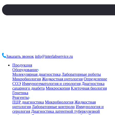
Заказать звонок
info@interlabservice.ru
Продукция
Оборудование
Молекулярная диагностика
Лабораторные роботы
Микробиология
Жидкостная цитология
Определение
СОЭ
Иммуногематология и серология
Диагностика
сахарного диабета
Микроскопия
Клеточная биология
Генетика
Реагенты
ПЦР диагностика
Микробиология
Жидкостная
цитология
Лабораторные контроли
Иммунология и
серология
Диагностика латентной туберкулезной