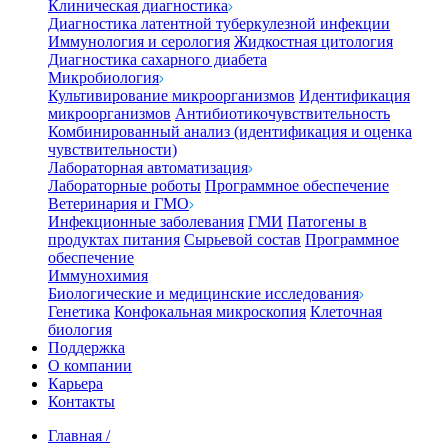
Клиническая диагностика
Диагностика латентной туберкулезной инфекции
Иммунология и серология
Жидкостная цитология
Диагностика сахарного диабета
Микробиология
Культивирование микроорганизмов
Идентификация
микроорганизмов
Антибиотикочувствительность
Комбинированный анализ (идентификация и оценка
чувствительности)
Лабораторная автоматизация
Лабораторные роботы
Программное обеспечение
Ветеринария и ГМО
Инфекционные заболевания
ГМИ
Патогены в
продуктах питания
Сырьевой состав
Программное
обеспечение
Иммунохимия
Биологические и медицинские исследования
Генетика
Конфокальная микроскопия
Клеточная
биология
Поддержка
О компании
Карьера
Контакты
Главная
/