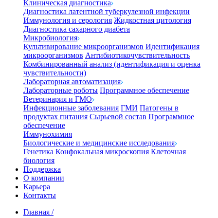
Клиническая диагностика
Диагностика латентной туберкулезной инфекции
Иммунология и серология
Жидкостная цитология
Диагностика сахарного диабета
Микробиология
Культивирование микроорганизмов
Идентификация
микроорганизмов
Антибиотикочувствительность
Комбинированный анализ (идентификация и оценка
чувствительности)
Лабораторная автоматизация
Лабораторные роботы
Программное обеспечение
Ветеринария и ГМО
Инфекционные заболевания
ГМИ
Патогены в
продуктах питания
Сырьевой состав
Программное
обеспечение
Иммунохимия
Биологические и медицинские исследования
Генетика
Конфокальная микроскопия
Клеточная
биология
Поддержка
О компании
Карьера
Контакты
Главная
/