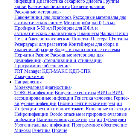
инфекции
Диагностика сахарного диабета
Группы
крови
Клеточная биология
Секвенирование
Расходные материалы
Наконечники для дозаторов
Расходные материалы для
автоматических систем
Микропробирки 0,1-5 мл
Пробирки 5-50 мл
Пробирки для ИФА и
автоматических анализаторов
Планшеты
Чашки Петри
Петли бактериологические
Пипетки Пастера
Штативы
Резервуары для реагентов
Контейнеры для сбора и
хранения образцов
Зонды и транспортные системы
Перчатки
Разное
Расходные материалы для
дезинфекции, стерилизации и утилизации
Программное обеспечение
FRT Manager
КДЛ-МАКС
КДЛ-СПК
Иммунохимия
Направления
Молекулярная диагностика
TORCH-инфекции
Вирусные гепатиты
ВИЧ и ВИЧ-
ассоциированные инфекции
Генетика человека
Герпес-
вирусные инфекции
Гнойно-септические инфекции
Инфекции респираторного тракта
Кишечные инфекции
Нейроинфекции
Особо опасные и природно-очаговые
инфекции
Папилломавирусные инфекции
Туберкулез
Урогенитальные инфекции
Программное обеспечение
Микозы
Генетика
Прочие