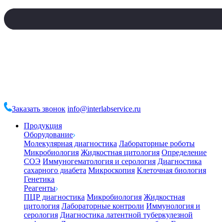
Заказать звонок
info@interlabservice.ru
Продукция
Оборудование
Молекулярная диагностика
Лабораторные роботы
Микробиология
Жидкостная цитология
Определение
СОЭ
Иммуногематология и серология
Диагностика
сахарного диабета
Микроскопия
Клеточная биология
Генетика
Реагенты
ПЦР диагностика
Микробиология
Жидкостная
цитология
Лабораторные контроли
Иммунология и
серология
Диагностика латентной туберкулезной