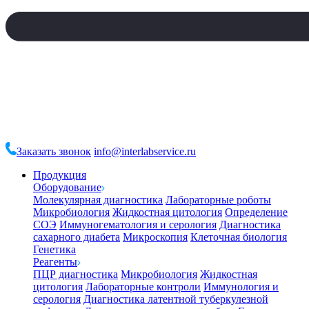
Заказать звонок
info@interlabservice.ru
Продукция
Оборудование
Молекулярная диагностика
Лабораторные роботы
Микробиология
Жидкостная цитология
Определение
СОЭ
Иммуногематология и серология
Диагностика
сахарного диабета
Микроскопия
Клеточная биология
Генетика
Реагенты
ПЦР диагностика
Микробиология
Жидкостная
цитология
Лабораторные контроли
Иммунология и
серология
Диагностика латентной туберкулезной