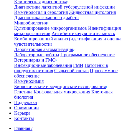
Клиническая диагностика
Диагностика латентной туберкулезной инфекции
Иммунология и серология
Жидкостная цитология
Диагностика сахарного диабета
Микробиология
Культивирование микроорганизмов
Идентификация
микроорганизмов
Антибиотикочувствительность
Комбинированный анализ (идентификация и оценка
чувствительности)
Лабораторная автоматизация
Лабораторные роботы
Программное обеспечение
Ветеринария и ГМО
Инфекционные заболевания
ГМИ
Патогены в
продуктах питания
Сырьевой состав
Программное
обеспечение
Иммунохимия
Биологические и медицинские исследования
Генетика
Конфокальная микроскопия
Клеточная
биология
Поддержка
О компании
Карьера
Контакты
Главная
/