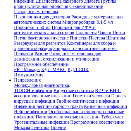
инфекции
Диагностика сахарного диабета
Группы
крови
Клеточная биология
Секвенирование
Расходные материалы
Наконечники для дозаторов
Расходные материалы для
автоматических систем
Микропробирки 0,1-5 мл
Пробирки 5-50 мл
Пробирки для ИФА и
автоматических анализаторов
Планшеты
Чашки Петри
Петли бактериологические
Пипетки Пастера
Штативы
Резервуары для реагентов
Контейнеры для сбора и
хранения образцов
Зонды и транспортные системы
Перчатки
Разное
Расходные материалы для
дезинфекции, стерилизации и утилизации
Программное обеспечение
FRT Manager
КДЛ-МАКС
КДЛ-СПК
Иммунохимия
Направления
Молекулярная диагностика
TORCH-инфекции
Вирусные гепатиты
ВИЧ и ВИЧ-
ассоциированные инфекции
Генетика человека
Герпес-
вирусные инфекции
Гнойно-септические инфекции
Инфекции респираторного тракта
Кишечные инфекции
Нейроинфекции
Особо опасные и природно-очаговые
инфекции
Папилломавирусные инфекции
Туберкулез
Урогенитальные инфекции
Программное обеспечение
Микозы
Генетика
Прочие