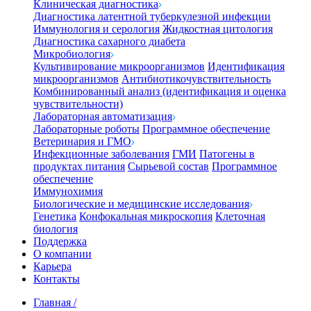
Клиническая диагностика
Диагностика латентной туберкулезной инфекции
Иммунология и серология
Жидкостная цитология
Диагностика сахарного диабета
Микробиология
Культивирование микроорганизмов
Идентификация
микроорганизмов
Антибиотикочувствительность
Комбинированный анализ (идентификация и оценка
чувствительности)
Лабораторная автоматизация
Лабораторные роботы
Программное обеспечение
Ветеринария и ГМО
Инфекционные заболевания
ГМИ
Патогены в
продуктах питания
Сырьевой состав
Программное
обеспечение
Иммунохимия
Биологические и медицинские исследования
Генетика
Конфокальная микроскопия
Клеточная
биология
Поддержка
О компании
Карьера
Контакты
Главная
/