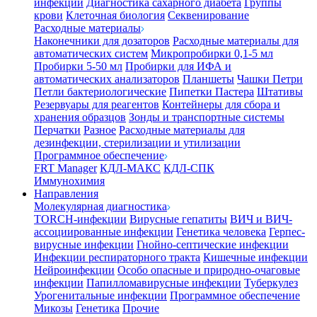
инфекции
Диагностика сахарного диабета
Группы
крови
Клеточная биология
Секвенирование
Расходные материалы
Наконечники для дозаторов
Расходные материалы для
автоматических систем
Микропробирки 0,1-5 мл
Пробирки 5-50 мл
Пробирки для ИФА и
автоматических анализаторов
Планшеты
Чашки Петри
Петли бактериологические
Пипетки Пастера
Штативы
Резервуары для реагентов
Контейнеры для сбора и
хранения образцов
Зонды и транспортные системы
Перчатки
Разное
Расходные материалы для
дезинфекции, стерилизации и утилизации
Программное обеспечение
FRT Manager
КДЛ-МАКС
КДЛ-СПК
Иммунохимия
Направления
Молекулярная диагностика
TORCH-инфекции
Вирусные гепатиты
ВИЧ и ВИЧ-
ассоциированные инфекции
Генетика человека
Герпес-
вирусные инфекции
Гнойно-септические инфекции
Инфекции респираторного тракта
Кишечные инфекции
Нейроинфекции
Особо опасные и природно-очаговые
инфекции
Папилломавирусные инфекции
Туберкулез
Урогенитальные инфекции
Программное обеспечение
Микозы
Генетика
Прочие