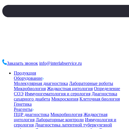
Заказать звонок
info@interlabservice.ru
Продукция
Оборудование
Молекулярная диагностика
Лабораторные роботы
Микробиология
Жидкостная цитология
Определение
СОЭ
Иммуногематология и серология
Диагностика
сахарного диабета
Микроскопия
Клеточная биология
Генетика
Реагенты
ПЦР диагностика
Микробиология
Жидкостная
цитология
Лабораторные контроли
Иммунология и
серология
Диагностика латентной туберкулезной