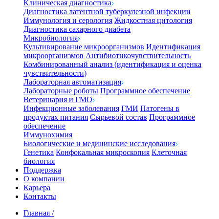
Клиническая диагностика
Диагностика латентной туберкулезной инфекции
Иммунология и серология
Жидкостная цитология
Диагностика сахарного диабета
Микробиология
Культивирование микроорганизмов
Идентификация
микроорганизмов
Антибиотикочувствительность
Комбинированный анализ (идентификация и оценка
чувствительности)
Лабораторная автоматизация
Лабораторные роботы
Программное обеспечение
Ветеринария и ГМО
Инфекционные заболевания
ГМИ
Патогены в
продуктах питания
Сырьевой состав
Программное
обеспечение
Иммунохимия
Биологические и медицинские исследования
Генетика
Конфокальная микроскопия
Клеточная
биология
Поддержка
О компании
Карьера
Контакты
Главная
/