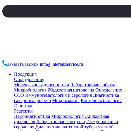
Заказать звонок
info@interlabservice.ru
Продукция
Оборудование
Молекулярная диагностика
Лабораторные роботы
Микробиология
Жидкостная цитология
Определение
СОЭ
Иммуногематология и серология
Диагностика
сахарного диабета
Микроскопия
Клеточная биология
Генетика
Реагенты
ПЦР диагностика
Микробиология
Жидкостная
цитология
Лабораторные контроли
Иммунология и
серология
Диагностика латентной туберкулезной