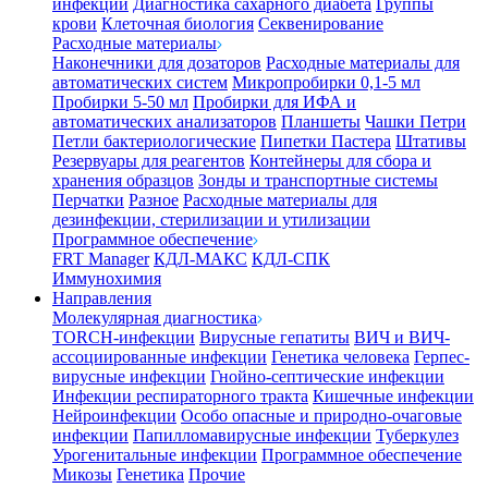
инфекции
Диагностика сахарного диабета
Группы
крови
Клеточная биология
Секвенирование
Расходные материалы
Наконечники для дозаторов
Расходные материалы для
автоматических систем
Микропробирки 0,1-5 мл
Пробирки 5-50 мл
Пробирки для ИФА и
автоматических анализаторов
Планшеты
Чашки Петри
Петли бактериологические
Пипетки Пастера
Штативы
Резервуары для реагентов
Контейнеры для сбора и
хранения образцов
Зонды и транспортные системы
Перчатки
Разное
Расходные материалы для
дезинфекции, стерилизации и утилизации
Программное обеспечение
FRT Manager
КДЛ-МАКС
КДЛ-СПК
Иммунохимия
Направления
Молекулярная диагностика
TORCH-инфекции
Вирусные гепатиты
ВИЧ и ВИЧ-
ассоциированные инфекции
Генетика человека
Герпес-
вирусные инфекции
Гнойно-септические инфекции
Инфекции респираторного тракта
Кишечные инфекции
Нейроинфекции
Особо опасные и природно-очаговые
инфекции
Папилломавирусные инфекции
Туберкулез
Урогенитальные инфекции
Программное обеспечение
Микозы
Генетика
Прочие