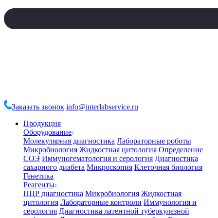
Заказать звонок
info@interlabservice.ru
Продукция
Оборудование
Молекулярная диагностика
Лабораторные роботы
Микробиология
Жидкостная цитология
Определение
СОЭ
Иммуногематология и серология
Диагностика
сахарного диабета
Микроскопия
Клеточная биология
Генетика
Реагенты
ПЦР диагностика
Микробиология
Жидкостная
цитология
Лабораторные контроли
Иммунология и
серология
Диагностика латентной туберкулезной