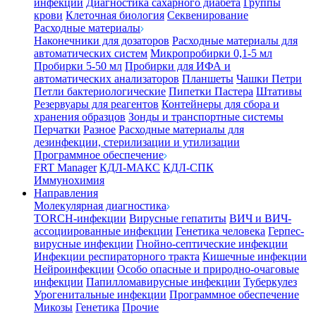
инфекции
Диагностика сахарного диабета
Группы
крови
Клеточная биология
Секвенирование
Расходные материалы
Наконечники для дозаторов
Расходные материалы для
автоматических систем
Микропробирки 0,1-5 мл
Пробирки 5-50 мл
Пробирки для ИФА и
автоматических анализаторов
Планшеты
Чашки Петри
Петли бактериологические
Пипетки Пастера
Штативы
Резервуары для реагентов
Контейнеры для сбора и
хранения образцов
Зонды и транспортные системы
Перчатки
Разное
Расходные материалы для
дезинфекции, стерилизации и утилизации
Программное обеспечение
FRT Manager
КДЛ-МАКС
КДЛ-СПК
Иммунохимия
Направления
Молекулярная диагностика
TORCH-инфекции
Вирусные гепатиты
ВИЧ и ВИЧ-
ассоциированные инфекции
Генетика человека
Герпес-
вирусные инфекции
Гнойно-септические инфекции
Инфекции респираторного тракта
Кишечные инфекции
Нейроинфекции
Особо опасные и природно-очаговые
инфекции
Папилломавирусные инфекции
Туберкулез
Урогенитальные инфекции
Программное обеспечение
Микозы
Генетика
Прочие