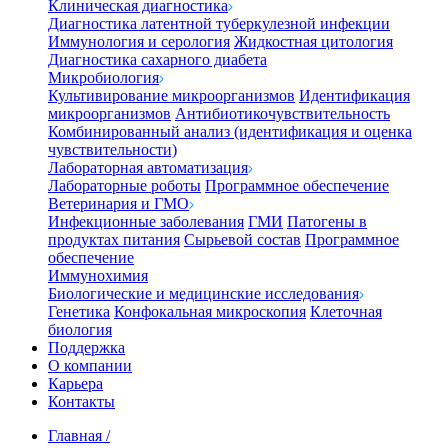
Клиническая диагностика
Диагностика латентной туберкулезной инфекции
Иммунология и серология
Жидкостная цитология
Диагностика сахарного диабета
Микробиология
Культивирование микроорганизмов
Идентификация
микроорганизмов
Антибиотикочувствительность
Комбинированный анализ (идентификация и оценка
чувствительности)
Лабораторная автоматизация
Лабораторные роботы
Программное обеспечение
Ветеринария и ГМО
Инфекционные заболевания
ГМИ
Патогены в
продуктах питания
Сырьевой состав
Программное
обеспечение
Иммунохимия
Биологические и медицинские исследования
Генетика
Конфокальная микроскопия
Клеточная
биология
Поддержка
О компании
Карьера
Контакты
Главная
/