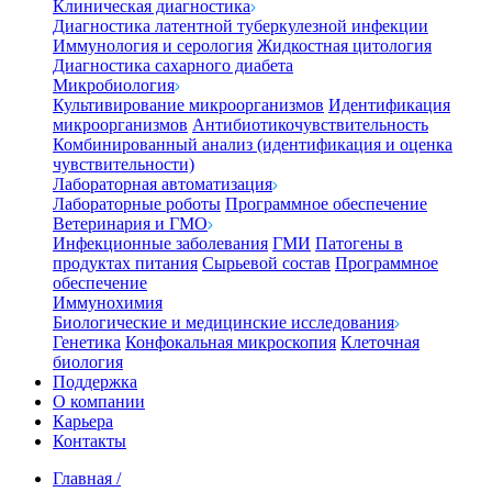
Клиническая диагностика
Диагностика латентной туберкулезной инфекции
Иммунология и серология
Жидкостная цитология
Диагностика сахарного диабета
Микробиология
Культивирование микроорганизмов
Идентификация
микроорганизмов
Антибиотикочувствительность
Комбинированный анализ (идентификация и оценка
чувствительности)
Лабораторная автоматизация
Лабораторные роботы
Программное обеспечение
Ветеринария и ГМО
Инфекционные заболевания
ГМИ
Патогены в
продуктах питания
Сырьевой состав
Программное
обеспечение
Иммунохимия
Биологические и медицинские исследования
Генетика
Конфокальная микроскопия
Клеточная
биология
Поддержка
О компании
Карьера
Контакты
Главная
/