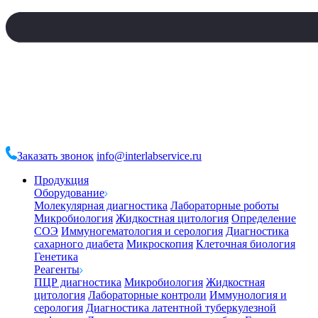
Заказать звонок
info@interlabservice.ru
Продукция
Оборудование
Молекулярная диагностика
Лабораторные роботы
Микробиология
Жидкостная цитология
Определение
СОЭ
Иммуногематология и серология
Диагностика
сахарного диабета
Микроскопия
Клеточная биология
Генетика
Реагенты
ПЦР диагностика
Микробиология
Жидкостная
цитология
Лабораторные контроли
Иммунология и
серология
Диагностика латентной туберкулезной