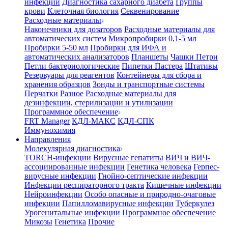
инфекции
Диагностика сахарного диабета
Группы
крови
Клеточная биология
Секвенирование
Расходные материалы
Наконечники для дозаторов
Расходные материалы для
автоматических систем
Микропробирки 0,1-5 мл
Пробирки 5-50 мл
Пробирки для ИФА и
автоматических анализаторов
Планшеты
Чашки Петри
Петли бактериологические
Пипетки Пастера
Штативы
Резервуары для реагентов
Контейнеры для сбора и
хранения образцов
Зонды и транспортные системы
Перчатки
Разное
Расходные материалы для
дезинфекции, стерилизации и утилизации
Программное обеспечение
FRT Manager
КДЛ-МАКС
КДЛ-СПК
Иммунохимия
Направления
Молекулярная диагностика
TORCH-инфекции
Вирусные гепатиты
ВИЧ и ВИЧ-
ассоциированные инфекции
Генетика человека
Герпес-
вирусные инфекции
Гнойно-септические инфекции
Инфекции респираторного тракта
Кишечные инфекции
Нейроинфекции
Особо опасные и природно-очаговые
инфекции
Папилломавирусные инфекции
Туберкулез
Урогенитальные инфекции
Программное обеспечение
Микозы
Генетика
Прочие