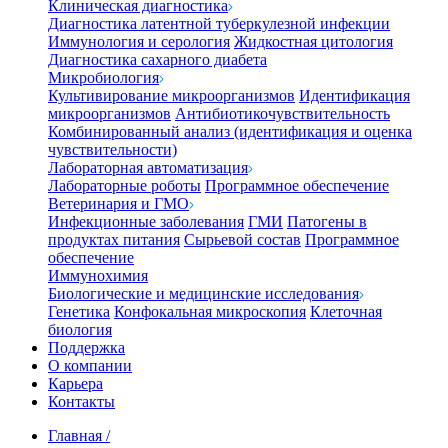
Клиническая диагностика
Диагностика латентной туберкулезной инфекции
Иммунология и серология
Жидкостная цитология
Диагностика сахарного диабета
Микробиология
Культивирование микроорганизмов
Идентификация
микроорганизмов
Антибиотикочувствительность
Комбинированный анализ (идентификация и оценка
чувствительности)
Лабораторная автоматизация
Лабораторные роботы
Программное обеспечение
Ветеринария и ГМО
Инфекционные заболевания
ГМИ
Патогены в
продуктах питания
Сырьевой состав
Программное
обеспечение
Иммунохимия
Биологические и медицинские исследования
Генетика
Конфокальная микроскопия
Клеточная
биология
Поддержка
О компании
Карьера
Контакты
Главная
/