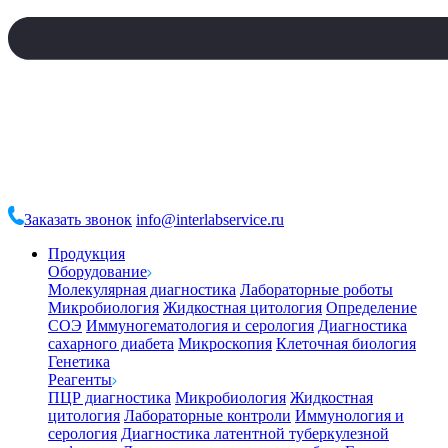
Заказать звонок
info@interlabservice.ru
Продукция
Оборудование
Молекулярная диагностика
Лабораторные роботы
Микробиология
Жидкостная цитология
Определение
СОЭ
Иммуногематология и серология
Диагностика
сахарного диабета
Микроскопия
Клеточная биология
Генетика
Реагенты
ПЦР диагностика
Микробиология
Жидкостная
цитология
Лабораторные контроли
Иммунология и
серология
Диагностика латентной туберкулезной