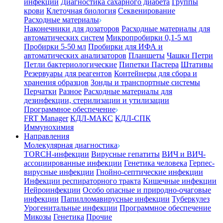
инфекции
Диагностика сахарного диабета
Группы
крови
Клеточная биология
Секвенирование
Расходные материалы
Наконечники для дозаторов
Расходные материалы для
автоматических систем
Микропробирки 0,1-5 мл
Пробирки 5-50 мл
Пробирки для ИФА и
автоматических анализаторов
Планшеты
Чашки Петри
Петли бактериологические
Пипетки Пастера
Штативы
Резервуары для реагентов
Контейнеры для сбора и
хранения образцов
Зонды и транспортные системы
Перчатки
Разное
Расходные материалы для
дезинфекции, стерилизации и утилизации
Программное обеспечение
FRT Manager
КДЛ-МАКС
КДЛ-СПК
Иммунохимия
Направления
Молекулярная диагностика
TORCH-инфекции
Вирусные гепатиты
ВИЧ и ВИЧ-
ассоциированные инфекции
Генетика человека
Герпес-
вирусные инфекции
Гнойно-септические инфекции
Инфекции респираторного тракта
Кишечные инфекции
Нейроинфекции
Особо опасные и природно-очаговые
инфекции
Папилломавирусные инфекции
Туберкулез
Урогенитальные инфекции
Программное обеспечение
Микозы
Генетика
Прочие