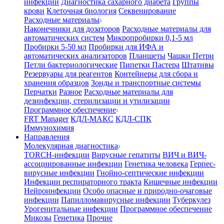
инфекции
Диагностика сахарного диабета
Группы
крови
Клеточная биология
Секвенирование
Расходные материалы
Наконечники для дозаторов
Расходные материалы для
автоматических систем
Микропробирки 0,1-5 мл
Пробирки 5-50 мл
Пробирки для ИФА и
автоматических анализаторов
Планшеты
Чашки Петри
Петли бактериологические
Пипетки Пастера
Штативы
Резервуары для реагентов
Контейнеры для сбора и
хранения образцов
Зонды и транспортные системы
Перчатки
Разное
Расходные материалы для
дезинфекции, стерилизации и утилизации
Программное обеспечение
FRT Manager
КДЛ-МАКС
КДЛ-СПК
Иммунохимия
Направления
Молекулярная диагностика
TORCH-инфекции
Вирусные гепатиты
ВИЧ и ВИЧ-
ассоциированные инфекции
Генетика человека
Герпес-
вирусные инфекции
Гнойно-септические инфекции
Инфекции респираторного тракта
Кишечные инфекции
Нейроинфекции
Особо опасные и природно-очаговые
инфекции
Папилломавирусные инфекции
Туберкулез
Урогенитальные инфекции
Программное обеспечение
Микозы
Генетика
Прочие