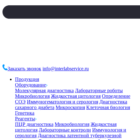
Заказать звонок
info@interlabservice.ru
Продукция
Оборудование
Молекулярная диагностика
Лабораторные роботы
Микробиология
Жидкостная цитология
Определение
СОЭ
Иммуногематология и серология
Диагностика
сахарного диабета
Микроскопия
Клеточная биология
Генетика
Реагенты
ПЦР диагностика
Микробиология
Жидкостная
цитология
Лабораторные контроли
Иммунология и
серология
Диагностика латентной туберкулезной