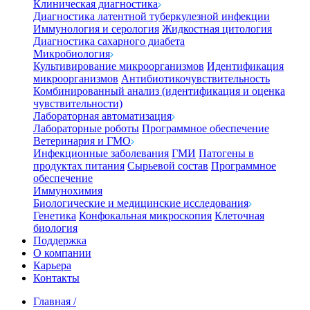
Клиническая диагностика
Диагностика латентной туберкулезной инфекции
Иммунология и серология
Жидкостная цитология
Диагностика сахарного диабета
Микробиология
Культивирование микроорганизмов
Идентификация
микроорганизмов
Антибиотикочувствительность
Комбинированный анализ (идентификация и оценка
чувствительности)
Лабораторная автоматизация
Лабораторные роботы
Программное обеспечение
Ветеринария и ГМО
Инфекционные заболевания
ГМИ
Патогены в
продуктах питания
Сырьевой состав
Программное
обеспечение
Иммунохимия
Биологические и медицинские исследования
Генетика
Конфокальная микроскопия
Клеточная
биология
Поддержка
О компании
Карьера
Контакты
Главная
/