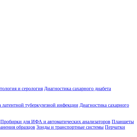
ология и серология
Диагностика сахарного диабета
 латентной туберкулезной инфекции
Диагностика сахарного
Пробирки для ИФА и автоматических анализаторов
Планшеты
ранения образцов
Зонды и транспортные системы
Перчатки