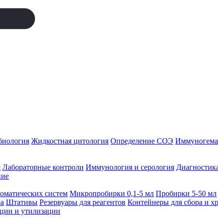
биология
Жидкостная цитология
Определение СОЭ
Иммуногемат
я
Лабораторные контроли
Иммунология и серология
Диагностика
ние
томатических систем
Микропробирки 0,1-5 мл
Пробирки 5-50 мл
а
Штативы
Резервуары для реагентов
Контейнеры для сбора и х
ации и утилизации