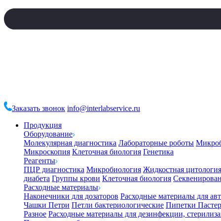
Заказать звонок
info@interlabservice.ru
Продукция
Оборудование
Молекулярная диагностика
Лабораторные роботы
Микро
Микроскопия
Клеточная биология
Генетика
Реагенты
ПЦР диагностика
Микробиология
Жидкостная цитологи
диабета
Группы крови
Клеточная биология
Секвенирова
Расходные материалы
Наконечники для дозаторов
Расходные материалы для ав
Чашки Петри
Петли бактериологические
Пипетки Пастер
Разное
Расходные материалы для дезинфекции, стерилиз