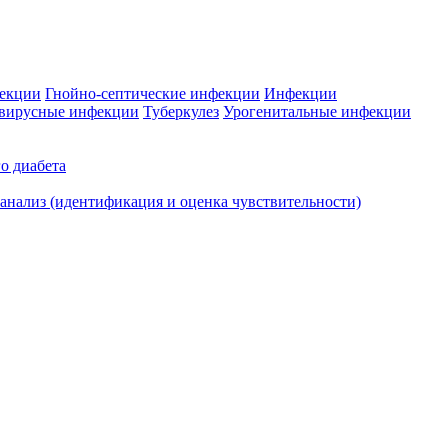
фекции
Гнойно-септические инфекции
Инфекции
вирусные инфекции
Туберкулез
Урогенитальные инфекции
о диабета
нализ (идентификация и оценка чувствительности)