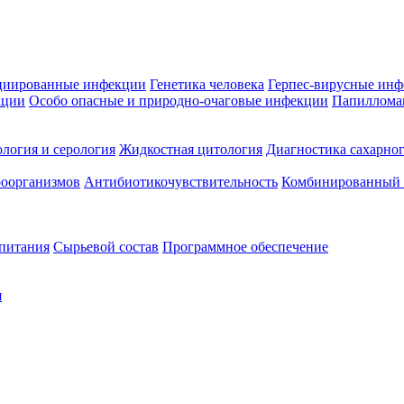
циированные инфекции
Генетика человека
Герпес-вирусные ин
кции
Особо опасные и природно-очаговые инфекции
Папиллома
логия и серология
Жидкостная цитология
Диагностика сахарног
оорганизмов
Антибиотикочувствительность
Комбинированный а
 питания
Сырьевой состав
Программное обеспечение
я