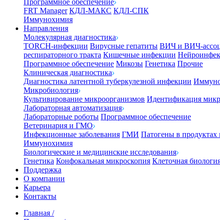
Программное обеспечение
FRT Manager
КДЛ-МАКС
КДЛ-СПК
Иммунохимия
Направления
Молекулярная диагностика
TORCH-инфекции
Вирусные гепатиты
ВИЧ и ВИЧ-ассо
респираторного тракта
Кишечные инфекции
Нейроинфе
Программное обеспечение
Микозы
Генетика
Прочие
Клиническая диагностика
Диагностика латентной туберкулезной инфекции
Иммуно
Микробиология
Культивирование микроорганизмов
Идентификация микр
Лабораторная автоматизация
Лабораторные роботы
Программное обеспечение
Ветеринария и ГМО
Инфекционные заболевания
ГМИ
Патогены в продуктах
Иммунохимия
Биологические и медицинские исследования
Генетика
Конфокальная микроскопия
Клеточная биологи
Поддержка
О компании
Карьера
Контакты
Главная
/