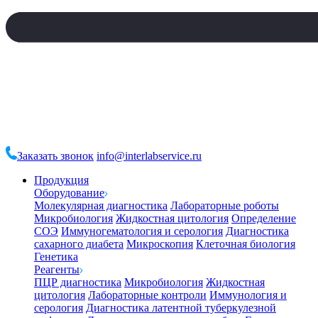
Заказать звонок
info@interlabservice.ru
Продукция
Оборудование
Молекулярная диагностика
Лабораторные роботы
Микробиология
Жидкостная цитология
Определение
СОЭ
Иммуногематология и серология
Диагностика
сахарного диабета
Микроскопия
Клеточная биология
Генетика
Реагенты
ПЦР диагностика
Микробиология
Жидкостная
цитология
Лабораторные контроли
Иммунология и
серология
Диагностика латентной туберкулезной