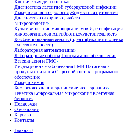
Клиническая диагностика
Диагностика латентной туберкулезной инфекции
Иммунология и серология
Жидкостная цитология
Диагностика сахарного диабета
Микробиология
Культивирование микроорганизмов
Идентификация
микроорганизмов
Антибиотикочувствительность
Комбинированный анализ (идентификация и оценка
чувствительности)
Лабораторная автоматизация
Лабораторные роботы
Программное обеспечение
Ветеринария и ГМО
Инфекционные заболевания
ГМИ
Патогены в
продуктах питания
Сырьевой состав
Программное
обеспечение
Иммунохимия
Биологические и медицинские исследования
Генетика
Конфокальная микроскопия
Клеточная
биология
Поддержка
О компании
Карьера
Контакты
Главная
/