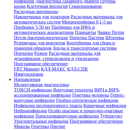
инфекции
Диагностика сахарного диабета
Группы
крови
Клеточная биология
Секвенирование
Расходные материалы
Наконечники для дозаторов
Расходные материалы для
автоматических систем
Микропробирки 0,1-5 мл
Пробирки 5-50 мл
Пробирки для ИФА и
автоматических анализаторов
Планшеты
Чашки Петри
Петли бактериологические
Пипетки Пастера
Штативы
Резервуары для реагентов
Контейнеры для сбора и
хранения образцов
Зонды и транспортные системы
Перчатки
Разное
Расходные материалы для
дезинфекции, стерилизации и утилизации
Программное обеспечение
FRT Manager
КДЛ-МАКС
КДЛ-СПК
Иммунохимия
Направления
Молекулярная диагностика
TORCH-инфекции
Вирусные гепатиты
ВИЧ и ВИЧ-
ассоциированные инфекции
Генетика человека
Герпес-
вирусные инфекции
Гнойно-септические инфекции
Инфекции респираторного тракта
Кишечные инфекции
Нейроинфекции
Особо опасные и природно-очаговые
инфекции
Папилломавирусные инфекции
Туберкулез
Урогенитальные инфекции
Программное обеспечение
Микозы
Генетика
Прочие