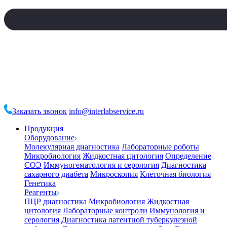
Заказать звонок
info@interlabservice.ru
Продукция
Оборудование
Молекулярная диагностика
Лабораторные роботы
Микробиология
Жидкостная цитология
Определение
СОЭ
Иммуногематология и серология
Диагностика
сахарного диабета
Микроскопия
Клеточная биология
Генетика
Реагенты
ПЦР диагностика
Микробиология
Жидкостная
цитология
Лабораторные контроли
Иммунология и
серология
Диагностика латентной туберкулезной