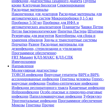
инфекции
Диагностика сахарного диабета
Группы
крови
Клеточная биология
Секвенирование
Расходные материалы
Наконечники для дозаторов
Расходные материалы для
автоматических систем
Микропробирки 0,1-5 мл
Пробирки 5-50 мл
Пробирки для ИФА и
автоматических анализаторов
Планшеты
Чашки Петри
Петли бактериологические
Пипетки Пастера
Штативы
Резервуары для реагентов
Контейнеры для сбора и
хранения образцов
Зонды и транспортные системы
Перчатки
Разное
Расходные материалы для
дезинфекции, стерилизации и утилизации
Программное обеспечение
FRT Manager
КДЛ-МАКС
КДЛ-СПК
Иммунохимия
Направления
Молекулярная диагностика
TORCH-инфекции
Вирусные гепатиты
ВИЧ и ВИЧ-
ассоциированные инфекции
Генетика человека
Герпес-
вирусные инфекции
Гнойно-септические инфекции
Инфекции респираторного тракта
Кишечные инфекции
Нейроинфекции
Особо опасные и природно-очаговые
инфекции
Папилломавирусные инфекции
Туберкулез
Урогенитальные инфекции
Программное обеспечение
Микозы
Генетика
Прочие