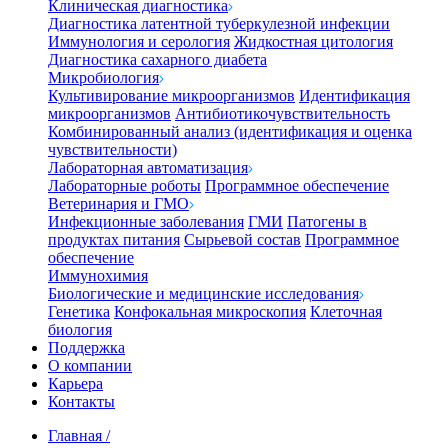
Клиническая диагностика
Диагностика латентной туберкулезной инфекции
Иммунология и серология
Жидкостная цитология
Диагностика сахарного диабета
Микробиология
Культивирование микроорганизмов
Идентификация
микроорганизмов
Антибиотикочувствительность
Комбинированный анализ (идентификация и оценка
чувствительности)
Лабораторная автоматизация
Лабораторные роботы
Программное обеспечение
Ветеринария и ГМО
Инфекционные заболевания
ГМИ
Патогены в
продуктах питания
Сырьевой состав
Программное
обеспечение
Иммунохимия
Биологические и медицинские исследования
Генетика
Конфокальная микроскопия
Клеточная
биология
Поддержка
О компании
Карьера
Контакты
Главная
/