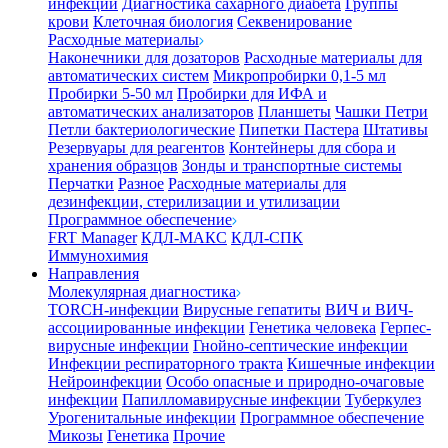
инфекции
Диагностика сахарного диабета
Группы
крови
Клеточная биология
Секвенирование
Расходные материалы
Наконечники для дозаторов
Расходные материалы для
автоматических систем
Микропробирки 0,1-5 мл
Пробирки 5-50 мл
Пробирки для ИФА и
автоматических анализаторов
Планшеты
Чашки Петри
Петли бактериологические
Пипетки Пастера
Штативы
Резервуары для реагентов
Контейнеры для сбора и
хранения образцов
Зонды и транспортные системы
Перчатки
Разное
Расходные материалы для
дезинфекции, стерилизации и утилизации
Программное обеспечение
FRT Manager
КДЛ-МАКС
КДЛ-СПК
Иммунохимия
Направления
Молекулярная диагностика
TORCH-инфекции
Вирусные гепатиты
ВИЧ и ВИЧ-
ассоциированные инфекции
Генетика человека
Герпес-
вирусные инфекции
Гнойно-септические инфекции
Инфекции респираторного тракта
Кишечные инфекции
Нейроинфекции
Особо опасные и природно-очаговые
инфекции
Папилломавирусные инфекции
Туберкулез
Урогенитальные инфекции
Программное обеспечение
Микозы
Генетика
Прочие