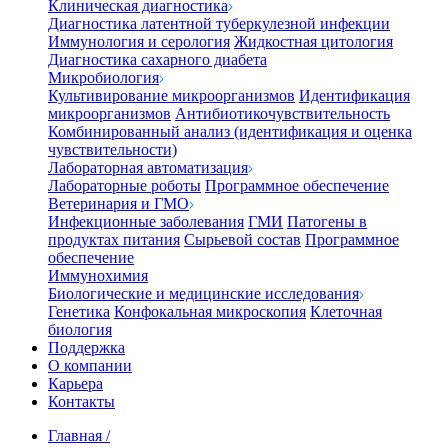
Клиническая диагностика
Диагностика латентной туберкулезной инфекции
Иммунология и серология
Жидкостная цитология
Диагностика сахарного диабета
Микробиология
Культивирование микроорганизмов
Идентификация
микроорганизмов
Антибиотикочувствительность
Комбинированный анализ (идентификация и оценка
чувствительности)
Лабораторная автоматизация
Лабораторные роботы
Программное обеспечение
Ветеринария и ГМО
Инфекционные заболевания
ГМИ
Патогены в
продуктах питания
Сырьевой состав
Программное
обеспечение
Иммунохимия
Биологические и медицинские исследования
Генетика
Конфокальная микроскопия
Клеточная
биология
Поддержка
О компании
Карьера
Контакты
Главная
/