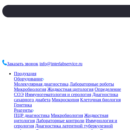
Заказать звонок
info@interlabservice.ru
Продукция
Оборудование
Молекулярная диагностика
Лабораторные роботы
Микробиология
Жидкостная цитология
Определение
СОЭ
Иммуногематология и серология
Диагностика
сахарного диабета
Микроскопия
Клеточная биология
Генетика
Реагенты
ПЦР диагностика
Микробиология
Жидкостная
цитология
Лабораторные контроли
Иммунология и
серология
Диагностика латентной туберкулезной