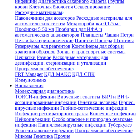
инфекции
Диагностика сахарного диабета
Группы
крови
Клеточная биология
Секвенирование
Расходные материалы
Наконечники для дозаторов
Расходные материалы для
автоматических систем
Микропробирки 0,1-5 мл
Пробирки 5-50 мл
Пробирки для ИФА и
автоматических анализаторов
Планшеты
Чашки Петри
Петли бактериологические
Пипетки Пастера
Штативы
Резервуары для реагентов
Контейнеры для сбора и
хранения образцов
Зонды и транспортные системы
Перчатки
Разное
Расходные материалы для
дезинфекции, стерилизации и утилизации
Программное обеспечение
FRT Manager
КДЛ-МАКС
КДЛ-СПК
Иммунохимия
Направления
Молекулярная диагностика
TORCH-инфекции
Вирусные гепатиты
ВИЧ и ВИЧ-
ассоциированные инфекции
Генетика человека
Герпес-
вирусные инфекции
Гнойно-септические инфекции
Инфекции респираторного тракта
Кишечные инфекции
Нейроинфекции
Особо опасные и природно-очаговые
инфекции
Папилломавирусные инфекции
Туберкулез
Урогенитальные инфекции
Программное обеспечение
Микозы
Генетика
Прочие