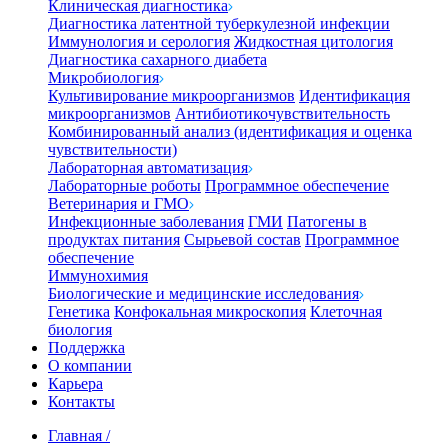
Клиническая диагностика
Диагностика латентной туберкулезной инфекции
Иммунология и серология
Жидкостная цитология
Диагностика сахарного диабета
Микробиология
Культивирование микроорганизмов
Идентификация
микроорганизмов
Антибиотикочувствительность
Комбинированный анализ (идентификация и оценка
чувствительности)
Лабораторная автоматизация
Лабораторные роботы
Программное обеспечение
Ветеринария и ГМО
Инфекционные заболевания
ГМИ
Патогены в
продуктах питания
Сырьевой состав
Программное
обеспечение
Иммунохимия
Биологические и медицинские исследования
Генетика
Конфокальная микроскопия
Клеточная
биология
Поддержка
О компании
Карьера
Контакты
Главная
/