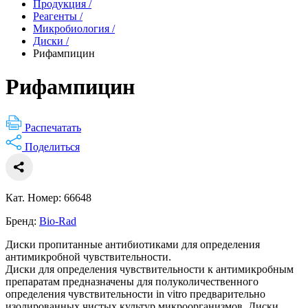
Продукция
/
Реагенты
/
Микробиология
/
Диски
/
Рифампицин
Рифампицин
Распечатать
Поделиться
Кат. Номер: 66648
Бренд:
Bio-Rad
Диски пропитанные антибиотиками для определения
антимикробной чувствительности.
Диски для определения чувствительности к антимикробным
препаратам предназначены для полуколичественного
определения чувствительности in vitro предварительно
изолированных чистых культур микроорганизмов. Диски