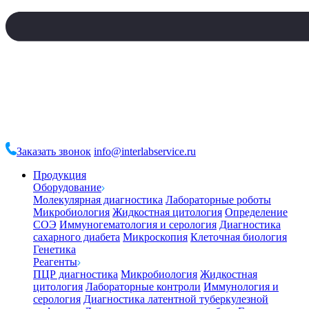
Заказать звонок
info@interlabservice.ru
Продукция
Оборудование
Молекулярная диагностика
Лабораторные роботы
Микробиология
Жидкостная цитология
Определение
СОЭ
Иммуногематология и серология
Диагностика
сахарного диабета
Микроскопия
Клеточная биология
Генетика
Реагенты
ПЦР диагностика
Микробиология
Жидкостная
цитология
Лабораторные контроли
Иммунология и
серология
Диагностика латентной туберкулезной