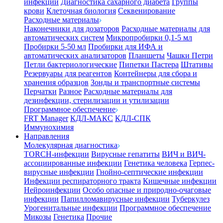
инфекции
Диагностика сахарного диабета
Группы
крови
Клеточная биология
Секвенирование
Расходные материалы
Наконечники для дозаторов
Расходные материалы для
автоматических систем
Микропробирки 0,1-5 мл
Пробирки 5-50 мл
Пробирки для ИФА и
автоматических анализаторов
Планшеты
Чашки Петри
Петли бактериологические
Пипетки Пастера
Штативы
Резервуары для реагентов
Контейнеры для сбора и
хранения образцов
Зонды и транспортные системы
Перчатки
Разное
Расходные материалы для
дезинфекции, стерилизации и утилизации
Программное обеспечение
FRT Manager
КДЛ-МАКС
КДЛ-СПК
Иммунохимия
Направления
Молекулярная диагностика
TORCH-инфекции
Вирусные гепатиты
ВИЧ и ВИЧ-
ассоциированные инфекции
Генетика человека
Герпес-
вирусные инфекции
Гнойно-септические инфекции
Инфекции респираторного тракта
Кишечные инфекции
Нейроинфекции
Особо опасные и природно-очаговые
инфекции
Папилломавирусные инфекции
Туберкулез
Урогенитальные инфекции
Программное обеспечение
Микозы
Генетика
Прочие