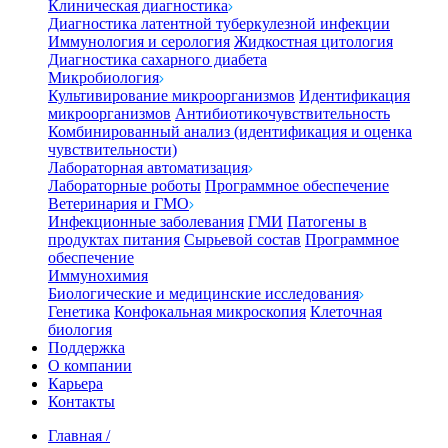
Клиническая диагностика
Диагностика латентной туберкулезной инфекции
Иммунология и серология
Жидкостная цитология
Диагностика сахарного диабета
Микробиология
Культивирование микроорганизмов
Идентификация
микроорганизмов
Антибиотикочувствительность
Комбинированный анализ (идентификация и оценка
чувствительности)
Лабораторная автоматизация
Лабораторные роботы
Программное обеспечение
Ветеринария и ГМО
Инфекционные заболевания
ГМИ
Патогены в
продуктах питания
Сырьевой состав
Программное
обеспечение
Иммунохимия
Биологические и медицинские исследования
Генетика
Конфокальная микроскопия
Клеточная
биология
Поддержка
О компании
Карьера
Контакты
Главная
/