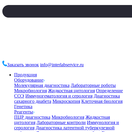
Заказать звонок
info@interlabservice.ru
Продукция
Оборудование
Молекулярная диагностика
Лабораторные роботы
Микробиология
Жидкостная цитология
Определение
СОЭ
Иммуногематология и серология
Диагностика
сахарного диабета
Микроскопия
Клеточная биология
Генетика
Реагенты
ПЦР диагностика
Микробиология
Жидкостная
цитология
Лабораторные контроли
Иммунология и
серология
Диагностика латентной туберкулезной